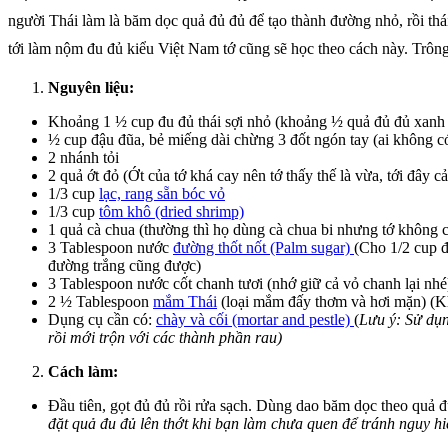
người Thái làm là băm dọc quả đủ đủ để tạo thành đường nhỏ, rồi th
tới làm nộm đu đủ kiểu Việt Nam tớ cũng sẽ học theo cách này. Trôn
Nguyên liệu:
Khoảng 1 ½ cup đu đủ thái sợi nhỏ (khoảng ½ quả đủ đủ xanh
½ cup đậu đũa, bẻ miếng dài chừng 3 đốt ngón tay (ai không c
2 nhánh tỏi
2 quả ớt đỏ (Ớt của tớ khá cay nên tớ thấy thế là vừa, tới đây 
1/3 cup
lạc, rang sẵn bóc vỏ
1/3 cup
tôm khô (dried shrimp)
1 quả cà chua (thường thì họ dùng cà chua bi nhưng tớ không 
3 Tablespoon nước
đường thốt nốt (Palm sugar)
(Cho 1/2 cup đ
đường trắng cũng được)
3 Tablespoon nước cốt chanh tươi (nhớ giữ cả vỏ chanh lại nhé
2 ½ Tablespoon
mắm Thái
(loại mắm đấy thơm và hơi mặn) (K
Dụng cụ cần có:
chày và cối (mortar and pestle)
(
Lưu ý: Sử dụn
rồi mới trộn với các thành phần rau)
Cách làm:
Đầu tiên, gọt đủ đủ rồi rửa sạch. Dùng dao băm dọc theo quả đ
đặt quả đu đủ lên thớt khi bạn làm chưa quen để tránh nguy h