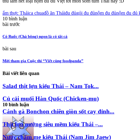
thủ làm hết loại nộm đu đủ Việt tới món som tum Thai này :D
ẩm thực Thái
ca chua
đồ ăn Thái
đu đủ
gỏi đu đủ
nộm đu đủ
nộm đu đủ 
10 bình luận
bài trước
Có Ruốc (Chà bông) ngon là có tất cả
bài sau
Mời tham gia Cuộc thi “Viết cùng foodpanda”
Bài viết liên quan
10 bình luận