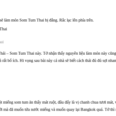
h sẽ làm món Som Tum Thai bị đắng. Rắc lạc lên phía trên.
hai
 Thái – Som Tum Thai này. Tớ nhận thấy nguyên liệu làm món này cũ
 rất bổ ích. Hi vọng sau bài này cả nhà sẽ biết cách thái đủ đủ sợi nh
miếng som tum ăn thấy mát ruột, đâu đấy là vị chanh chua tươi mát, vị
nghĩ tới mà đã muốn tứa nước miếng và muốn quay lại Bangkok quá. Tớ th