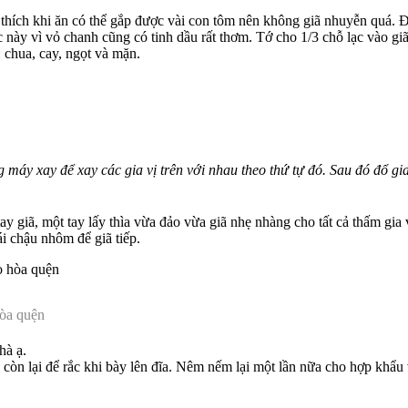
 thích khi ăn có thể gắp được vài con tôm nên không giã nhuyễn quá.
ày vì vỏ chanh cũng có tinh dầu rất thơm. Tớ cho 1/3 chỗ lạc vào giã 
 chua, cay, ngọt và mặn.
 máy xay để xay các gia vị trên với nhau theo thứ tự đó. Sau đó đổ gia
ay giã, một tay lấy thìa vừa đảo vừa giã nhẹ nhàng cho tất cả thấm gia
ái chậu nhôm để giã tiếp.
hòa quện
hà ạ.
c còn lại để rắc khi bày lên đĩa. Nêm nếm lại một lần nữa cho hợp khẩu 