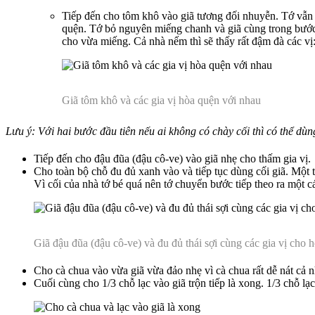
Tiếp đến cho tôm khô vào giã tương đối nhuyễn. Tớ vẫn
quện. Tớ bỏ nguyên miếng chanh và giã cùng trong bước n
cho vừa miếng. Cả nhà nếm thì sẽ thấy rất đậm đà các vị:
Giã tôm khô và các gia vị hòa quện với nhau
Lưu ý: Với hai bước đầu tiên nếu ai không có chày cối thì có thể dùng
Tiếp đến cho đậu đũa (đậu cô-ve) vào giã nhẹ cho thấm gia vị.
Cho toàn bộ chỗ đu đủ xanh vào và tiếp tục dùng cối giã. Một t
Vì cối của nhà tớ bé quá nên tớ chuyển bước tiếp theo ra một c
Giã đậu đũa (đậu cô-ve) và đu đủ thái sợi cùng các gia vị cho 
Cho cà chua vào vừa giã vừa đảo nhẹ vì cà chua rất dễ nát cả n
Cuối cùng cho 1/3 chỗ lạc vào giã trộn tiếp là xong. 1/3 chỗ lạ