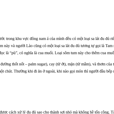
nước trong khu vực đông nam á của mình đều có một loại sa lát đu đủ ri
 Tum này và người Lào cũng có một loại sa lát đu đủ tương tự gọi là T
 đọc là “pù”, có nghĩa là cua muối. Loại sôm tum này cho thêm cua m
đường thốt nốt – palm sugar), cay (từ ớt), mặn (từ mắm), và thơm của 
 chút. Thường khi đi ăn ở ngoài, khi nào gọi món thì người đầu bếp 
c được cách xử lý đu đủ sao cho thành sợi nhỏ mà không hề tốn công. 