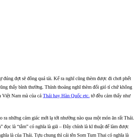
sợ đúng đợt sẽ đông quá tải. Kể ra nghĩ cũng thèm được đi chơi phết
cũng thấy bình thường. Thỉnh thoảng nghĩ thèm đổi gió tí chứ không
ủa Việt Nam mà của cả
Thái hay Hàn Quốc etc.
tớ đều cảm thấy như
ạo ra những cảm giác mới lạ tới nhường nào qua một món ăn rất Thái.
 đọc là “tằm” có nghĩa là giã – Đây chính là kĩ thuật để làm được
ghĩa là của Thái. Tựu chung thì cái tên Som Tum Thai có nghĩa là