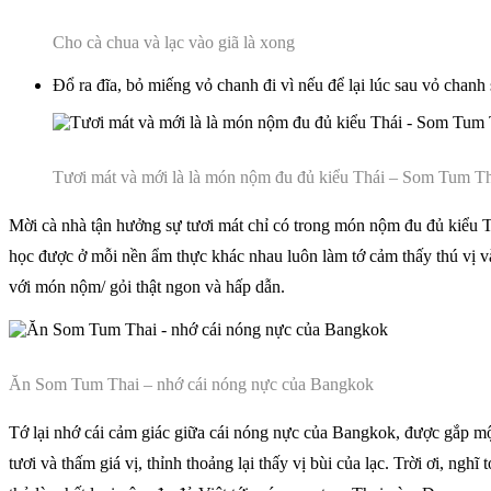
Cho cà chua và lạc vào giã là xong
Đổ ra đĩa, bỏ miếng vỏ chanh đi vì nếu để lại lúc sau vỏ chan
Tươi mát và mới là là món nộm đu đủ kiểu Thái – Som Tum T
Mời cà nhà tận hưởng sự tươi mát chỉ có trong món nộm đu đủ kiểu
học được ở mỗi nền ẩm thực khác nhau luôn làm tớ cảm thấy thú vị và
với món nộm/ gỏi thật ngon và hấp dẫn.
Ăn Som Tum Thai – nhớ cái nóng nực của Bangkok
Tớ lại nhớ cái cảm giác giữa cái nóng nực của Bangkok, được gắp một 
tươi và thấm giá vị, thỉnh thoảng lại thấy vị bùi của lạc. Trời ơi, 