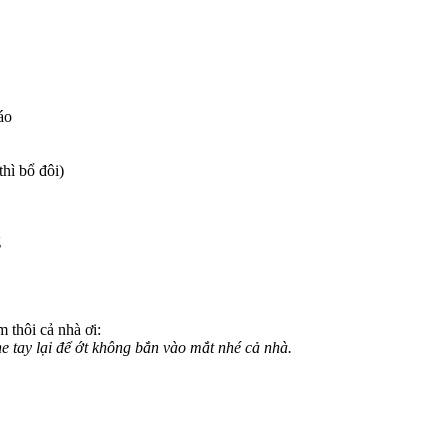
áo
hì bổ đôi)
 thôi cả nhà ơi:
e tay lại để ớt không bắn vào mắt nhé cả nhà.