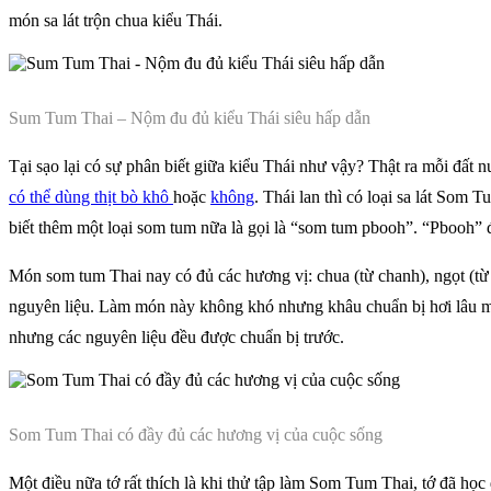
món sa lát trộn chua kiểu Thái.
Sum Tum Thai – Nộm đu đủ kiểu Thái siêu hấp dẫn
Tại sạo lại có sự phân biết giữa kiểu Thái như vậy? Thật ra mỗi đất 
có thể dùng thịt bò khô
hoặc
không
. Thái lan thì có loại sa lát Som
biết thêm một loại som tum nữa là gọi là “som tum pbooh”. “Pbooh”
Món som tum Thai nay có đủ các hương vị: chua (từ chanh), ngọt (từ 
nguyên liệu. Làm món này không khó nhưng khâu chuẩn bị hơi lâu một
nhưng các nguyên liệu đều được chuẩn bị trước.
Som Tum Thai có đầy đủ các hương vị của cuộc sống
Một điều nữa tớ rất thích là khi thử tập làm Som Tum Thai, tớ đã họ