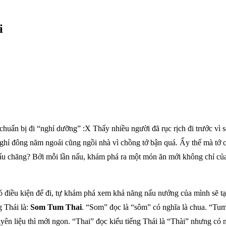
i
 chuẩn bị đi “nghỉ dưỡng” :X Thấy nhiều người đã rục rịch đi trước vì 
nghỉ đông năm ngoái cũng ngồi nhà vì chồng tớ bận quá. Ấy thế mà tớ 
h nấu chăng? Bởi mỗi lần nấu, khám phá ra một món ăn mới không chỉ c
 có điều kiện để đi, tự khám phá xem khả năng nấu nướng của mình sẽ t
g Thái là:
Som Tum Thai
. “Som” đọc là “sôm” có nghĩa là chua. “Tum”
n liệu thì mới ngon. “Thai” đọc kiểu tiếng Thái là “Thài” nhưng có n