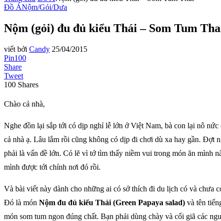
Đồ Á
Nộm/Gỏi/Dưa
Nộm (gỏi) đu đủ kiểu Thái – Som Tum Tha
viết bởi
Candy
25/04/2015
Pin
100
Share
Tweet
100
Shares
Chào cả nhà,
Nghe đồn lại sắp tới có dịp nghỉ lễ lớn ở Việt Nam, bà con lại nô nức
cả nhà ạ. Lâu lắm rồi cũng không có dịp đi chơi dù xa hay gần. Đợt 
phải là vấn đề lớn. Có lẽ vì tớ tìm thấy niềm vui trong món ăn mìn
mình được tới chính nơi đó rồi.
Và bài viết này dành cho những ai có sở thích đi du lịch có và chưa
Đó là món
Nộm đu đủ kiểu Thái (Green Papaya salad)
và tên tiến
món som tum ngon đúng chất. Bạn phải dùng chày và cối giã các nguyê