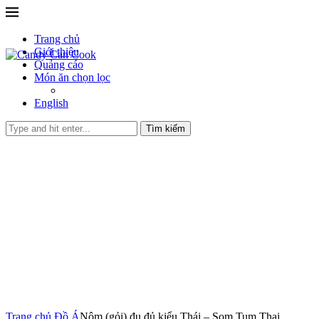
Trang chủ
Giới thiệu
Quảng cáo
Món ăn chọn lọc
English
Tìm kiếm
Trang chủ
Đồ Á
Nộm (gỏi) đu đủ kiểu Thái – Som Tum Thai