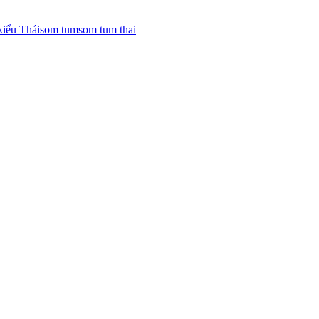
kiểu Thái
som tum
som tum thai