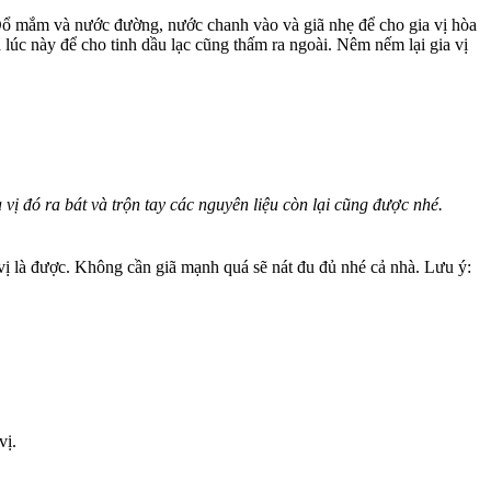
 Đổ mắm và nước đường, nước chanh vào và giã nhẹ để cho gia vị hòa
lúc này để cho tinh dầu lạc cũng thấm ra ngoài. Nêm nếm lại gia vị
 vị đó ra bát và trộn tay các nguyên liệu còn lại cũng được nhé.
 vị là được. Không cần giã mạnh quá sẽ nát đu đủ nhé cả nhà. Lưu ý:
vị.