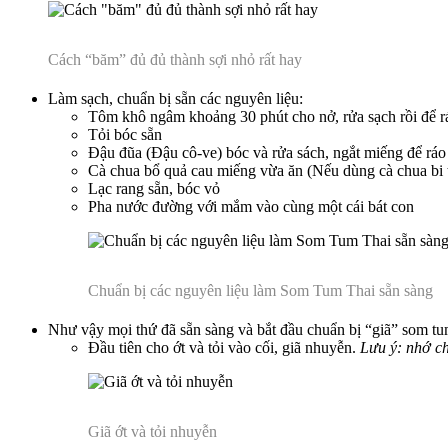
Cách “băm” đủ đủ thành sợi nhỏ rất hay
Làm sạch, chuẩn bị sẵn các nguyên liệu:
Tôm khô ngâm khoảng 30 phút cho nở, rửa sạch rồi để r
Tỏi bóc sẵn
Đậu đũa (Đậu cô-ve) bóc và rửa sách, ngắt miếng để ráo
Cà chua bổ quả cau miếng vừa ăn (Nếu dùng cà chua bi t
Lạc rang sẵn, bóc vỏ
Pha nước đường với mắm vào cùng một cái bát con
Chuẩn bị các nguyên liệu làm Som Tum Thai sẵn sàng
Như vậy mọi thứ đã sẵn sàng và bắt đầu chuẩn bị “giã” som tum
Đầu tiên cho ớt và tỏi vào cối, giã nhuyễn.
Lưu ý: nhớ ch
Giã ớt và tỏi nhuyễn