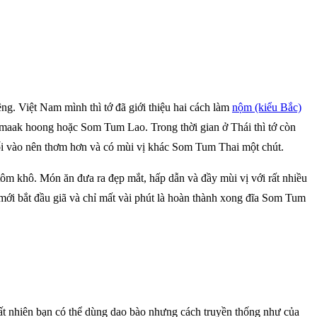
êng. Việt Nam mình thì tớ đã giới thiệu hai cách làm
nộm (kiểu Bắc)
am maak hoong hoặc Som Tum Lao. Trong thời gian ở Thái thì tớ còn
uối vào nên thơm hơn và có mùi vị khác Som Tum Thai một chút.
tôm khô. Món ăn đưa ra đẹp mắt, hấp dẫn và đầy mùi vị với rất nhiều
mới bắt đầu giã và chỉ mất vài phút là hoàn thành xong đĩa Som Tum
Tất nhiên bạn có thể dùng dao bào nhưng cách truyền thống như của