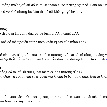
ái mỏng miếng đủ đủ đó ra thì sẽ thành được những sợi nhỏ. Làm như 
g có vẻ khó nhưng lúc làm thì dễ tới không ngờ hehe…
 nhỏ)
ó đậu đũa thì dùng đậu cô-ve bình thường cũng được)
cả nhà có thể tự điều chỉnh theo khẩu vị cay của mình nhé)
có nên thay bằng cà chua lớn bình thường. Nếu ai có thì dùng khoảng ½
ường thốt nốt và ¼ cup nước vào nồi đun cho đường tan thì tạo thành
)
hông có thì cứ sử dụng loai mắm cả nhà thường dùng)
g chày và cối thì gia vị sẽ quện mà không bị băm nhỏ quá. Nếu ai khô
u đủ thành các đường song song như trong hình. Sau đó thái một lát m
iểm băm vào tay nhé cả nhà.