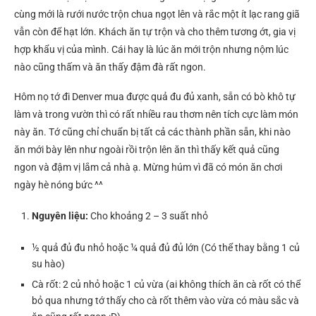
cùng mới là rưới nước trộn chua ngọt lên và rắc một ít lạc rang giã
vẫn còn để hạt lớn. Khách ăn tự trộn và cho thêm tương ớt, gia vị
hợp khẩu vị của mình. Cái hay là lúc ăn mới trộn nhưng nộm lúc
nào cũng thấm và ăn thấy đậm đà rất ngon.
Hôm nọ tớ đi Denver mua được quả đu đủ xanh, sẵn có bò khô tự
làm và trong vườn thì có rất nhiều rau thơm nên tích cực làm món
này ăn. Tớ cũng chỉ chuẩn bị tất cả các thành phần sẵn, khi nào
ăn mới bày lên như ngoài rồi trộn lên ăn thì thấy kết quả cũng
ngon và đậm vị lắm cả nhà ạ. Mừng húm vì đã có món ăn chơi
ngày hè nóng bức ^^
Nguyên liệu:
Cho khoảng 2 – 3 suất nhỏ
½ quả đủ đu nhỏ hoặc ¼ quả đủ đủ lớn (Có thể thay bằng 1 củ
su hào)
Cà rốt: 2 củ nhỏ hoặc 1 củ vừa (ai không thích ăn cà rốt có thể
bỏ qua nhưng tớ thấy cho cà rốt thêm vào vừa có màu sắc và