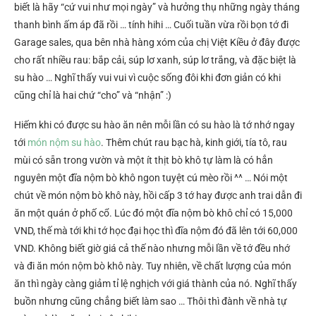
biết là hãy “cứ vui như mọi ngày” và hưởng thụ những ngày tháng
thanh bình ấm áp đã rồi … tính hihi … Cuối tuần vừa rồi bọn tớ đi
Garage sales, qua bên nhà hàng xóm của chị Việt Kiều ở đây được
cho rất nhiều rau: bắp cải, súp lơ xanh, súp lơ trắng, và đặc biệt là
su hào … Nghĩ thấy vui vui vì cuộc sống đôi khi đơn giản có khi
cũng chỉ là hai chứ “cho” và “nhận” :)
Hiếm khi có được su hào ăn nên mỗi lần có su hào là tớ nhớ ngay
tới
món nộm su hào
. Thêm chút rau bạc hà, kinh giới, tía tô, rau
mùi có sẵn trong vườn và một ít thịt bò khô tự làm là có hẳn
nguyên một đĩa nộm bò khô ngon tuyệt cú mèo rồi ^^ … Nói một
chút về món nộm bò khô này, hồi cấp 3 tớ hay được anh trai dẫn đi
ăn một quán ở phố cổ. Lúc đó một đĩa nộm bò khô chỉ có 15,000
VND, thế mà tới khi tớ học đại học thì đĩa nộm đó đã lên tới 60,000
VND. Không biết giờ giá cả thế nào nhưng mỗi lần về tớ đều nhớ
và đi ăn món nộm bò khô này. Tuy nhiên, về chất lượng của món
ăn thì ngày càng giảm tỉ lệ nghịch với giá thành của nó. Nghĩ thấy
buồn nhưng cũng chẳng biết làm sao … Thôi thì đành về nhà tự