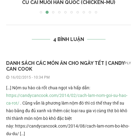
CỦ CẢI MUỐI HÀN QUỐC (CHICKEN-MU)
4 BÌNH LUẬN
DANH SÁCH CÁC MÓN ĂN CHO NGÀY TẾT | CANDY
REPLY
CAN COOK
16/02/2015 - 10:34 PM
[…] Nộm su hào cà rốt chua ngọt và hấp dẫn:
https://candycancook.com/2014/02/cach-lam-nom-goi-su-hao-
ca-rot/
. Cũng vẫn là phương làm nộm đó thì có thể thay thế su
hào bằng đu đủ xanh và thêm các loại rau gia vị cùng thịt bò khô
thì thành món nộm bò khô đặc biệt
này: https://candycancook.com/2014/08/cach-lam-nom-bo-kho-
du-du/ […]