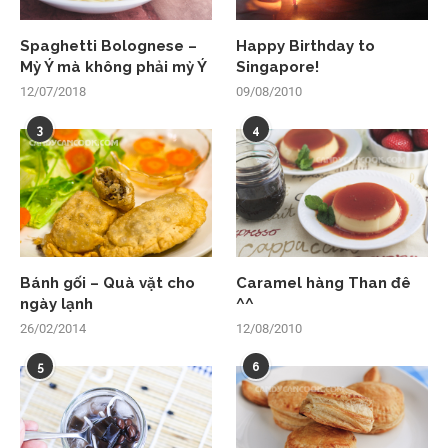
Spaghetti Bolognese –
Happy Birthday to
Mỳ Ý mà không phải mỳ Ý
Singapore!
12/07/2018
09/08/2010
3
4
Bánh gối – Quà vặt cho
Caramel hàng Than đê
ngày lạnh
^^
26/02/2014
12/08/2010
5
6