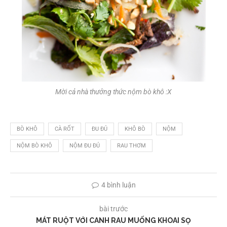
Mời cả nhà thưởng thức nộm bò khô :X
BÒ KHÔ
CÀ RỐT
ĐU ĐỦ
KHÔ BÒ
NỘM
NỘM BÒ KHÔ
NỘM ĐU ĐỦ
RAU THƠM
4 bình luận
bài trước
MÁT RUỘT VỚI CANH RAU MUỐNG KHOAI SỌ