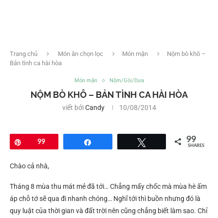
Trang chủ
Món ăn chọn lọc
Món mặn
Nộm bò khô –
Bản tình ca hài hòa
Món mặn
Nộm/Gỏi/Dưa
NỘM BÒ KHÔ – BẢN TÌNH CA HÀI HÒA
viết bởi
Candy
10/08/2014
99
Pin
99
Share
Tweet
SHARES
Chào cả nhà,
Tháng 8 mùa thu mát mẻ đã tới… Chẳng mấy chốc mà mùa hè ấm
áp chỗ tớ sẽ qua đi nhanh chóng… Nghĩ tới thì buồn nhưng đó là
quy luật của thời gian và đất trời nên cũng chẳng biết làm sao. Chỉ