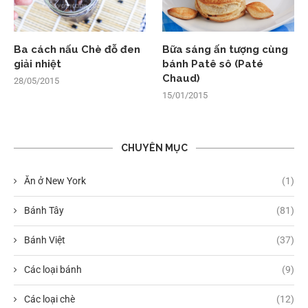
Ba cách nấu Chè đỗ đen
Bữa sáng ấn tượng cùng
giải nhiệt
bánh Patê sô (Paté
Chaud)
28/05/2015
15/01/2015
CHUYÊN MỤC
Ăn ở New York
(1)
Bánh Tây
(81)
Bánh Việt
(37)
Các loại bánh
(9)
Các loại chè
(12)