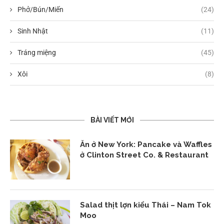
Phở/Bún/Miến
(24)
Sinh Nhật
(11)
Tráng miệng
(45)
Xôi
(8)
BÀI VIẾT MỚI
Ăn ở New York: Pancake và Waffles
ở Clinton Street Co. & Restaurant
Salad thịt lợn kiểu Thái – Nam Tok
Moo