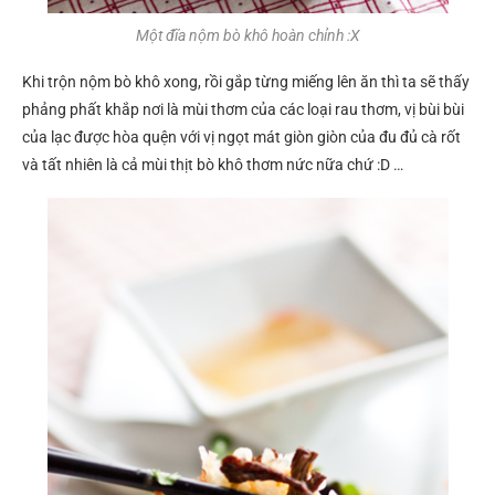
Một đĩa nộm bò khô hoàn chỉnh :X
Khi trộn nộm bò khô xong, rồi gắp từng miếng lên ăn thì ta sẽ thấy
phảng phất khắp nơi là mùi thơm của các loại rau thơm, vị bùi bùi
của lạc được hòa quện với vị ngọt mát giòn giòn của đu đủ cà rốt
và tất nhiên là cả mùi thịt bò khô thơm nức nữa chứ :D …