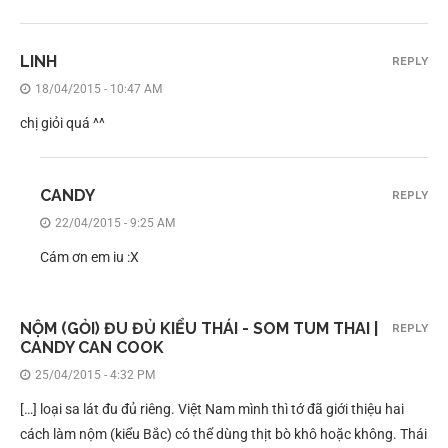
LINH
REPLY
18/04/2015 - 10:47 AM
chị giỏi quá ^^
CANDY
REPLY
22/04/2015 - 9:25 AM
Cám ơn em iu :X
NỘM (GỎI) ĐU ĐỦ KIỂU THÁI - SOM TUM THAI |
REPLY
CANDY CAN COOK
25/04/2015 - 4:32 PM
[…] loại sa lát đu đủ riêng. Việt Nam mình thì tớ đã giới thiệu hai
cách làm nộm (kiểu Bắc) có thể dùng thịt bò khô hoặc không. Thái