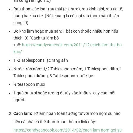
ăn cũng rất ngon :D)
Rau thơm các loại: rau mùi (cilantro), rau kinh giới, rau tía tô,
húng bạc hà etc. (Nói chung là có loại rau thơm nào thì ăn
cùng :D)
Bò khô làm hoặc mua sẵn: 1 bát con (hoặc nhiều hơn nếu
thích :D) (Cách tự làm bò
khô:
https://candycancook.com/2011/12/cach-lam-thit-bo-
kho/
1 -2 Tablespoons lạc rang sẵn
Nước trộn nộm: 1/2 Tablespoon mắm, 1 Tablespoon dấm, 1
Tablespoon đường, 3 Tablespoons nước lọc
½ teaspoon muối
1 quả ớt tươi hoặc tương ớt tùy vào khẩu vị cay của mỗi
người.
Cách làm:
Tớ làm hoàn toàn tương tự với món nộm su hào
nên cả nhà có thể tham khảo thêm ở link này:
https://candycancook.com/2014/02/cach-lam-nom-goi-su-