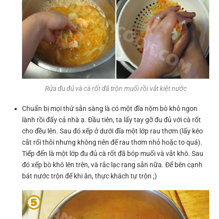
Rửa đu đủ và cà rốt đã trộn muối rồi vắt kiệt nước
Chuẩn bị mọi thứ sẵn sàng là có một đĩa nộm bò khô ngon
lành rồi đấy cả nhà ạ. Đầu tiên, ta lấy tay gỡ đu đủ với cà rốt
cho đều lên. Sau đó xếp ở dưới đĩa một lớp rau thơm (lấy kéo
cắt rối thôi nhưng không nên để rau thơm nhỏ hoặc to quá).
Tiếp đến là một lớp đu đủ cà rốt đã bóp muối và vắt khô. Sau
đó xếp bò khô lên trên, và rắc lạc rang sẵn nữa. Để bên cạnh
bát nước trộn để khi ăn, thực khách tự trộn ;)