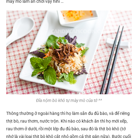
mày mò làm ăn chơi vậy hihi …
Đĩa nộm bò khô tự mày mò của tớ ^^
Thông thường ở ngoài hàng thì họ làm sẵn đu đủ bào, và để riêng
thịt bò, rau thơm, nước trộn. Khi nào có khách ăn thì họ mới xếp,
rau thơm ở dưới, rồi một lớp đu đủ bào, sau đó là thịt bò khô (tớ
nhớ là vài loại thịt bò khô cắt nhỏ gồm cả thịt gân nữa). Bước cuối