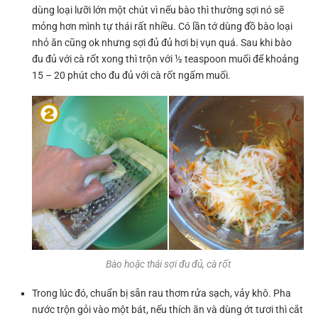
dùng loại lưỡi lớn một chút vì nếu bào thì thường sợi nó sẽ
mỏng hơn mình tự thái rất nhiều. Có lần tớ dùng đồ bào loại
nhỏ ăn cũng ok nhưng sợi đủ đủ hơi bị vụn quá. Sau khi bào
đu đủ với cà rốt xong thì trộn với ½ teaspoon muối để khoảng
15 – 20 phút cho đu đủ với cà rốt ngấm muối.
Bào hoặc thái sợi đu đủ, cà rốt
Trong lúc đó, chuẩn bị sẵn rau thơm rửa sạch, vảy khô. Pha
nước trộn gỏi vào một bát, nếu thích ăn và dùng ớt tươi thì cắt