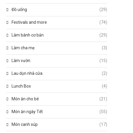
Đồ uống
(29)
Festivals and more
(74)
Làm bánh cơ bản
(29)
Làm cha mẹ
(3)
Làm vườn
(15)
Lau dọn nhà cửa
(2)
Lunch Box
(4)
Món ăn cho bé
(21)
Món ăn ngày Tết
(55)
Món canh súp
(17)