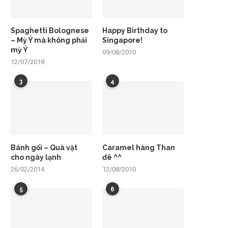
Spaghetti Bolognese
Happy Birthday to
– Mỳ Ý mà không phải
Singapore!
mỳ Ý
09/08/2010
12/07/2018
3
4
Bánh gối – Quà vặt
Caramel hàng Than
cho ngày lạnh
đê ^^
26/02/2014
12/08/2010
5
6