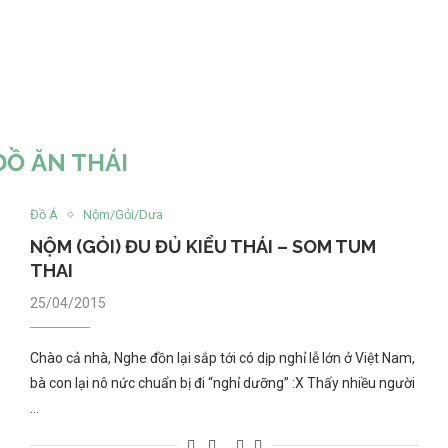
ĐỒ ĂN THÁI
Đồ Á
Nộm/Gỏi/Dưa
NỘM (GỎI) ĐU ĐỦ KIỂU THÁI – SOM TUM
THAI
25/04/2015
Chào cả nhà, Nghe đồn lại sắp tới có dịp nghỉ lễ lớn ở Việt Nam,
bà con lại nô nức chuẩn bị đi “nghỉ dưỡng” :X Thấy nhiều người
…