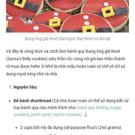
Bụng ông già Noel thật ngọt, thật thơm và ấm áp
Và đây là công thức và cách làm bánh quy Bụng ông già Noel
(Santa’s Belly cookies) siêu thần tốc cùng với gói kẹo thần thánh
tớ mua được hehe :D Nhớ là nhìn mẫu hoàn toàn có thể vẽ chỉ sử
dụng royal icing nhé cả nhà.
Nguyên liệu:
Đế bánh shortbread
(Cả nhà hoàn toàn có thể sử dụng bất cứ
loại bánh quy nào mình thích như:
bánh quy đường (sugar
cookies)
,
bánh spritz (spritz cookies)
…)
2 cups bột mỳ đa dụng (all-purpose flour) (260 grams)