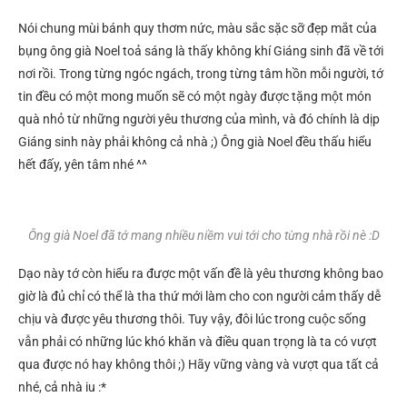
Nói chung mùi bánh quy thơm nức, màu sắc sặc sỡ đẹp mắt của
bụng ông già Noel toả sáng là thấy không khí Giáng sinh đã về tới
nơi rồi. Trong từng ngóc ngách, trong từng tâm hồn mỗi người, tớ
tin đều có một mong muốn sẽ có một ngày được tặng một món
quà nhỏ từ những người yêu thương của mình, và đó chính là dịp
Giáng sinh này phải không cả nhà ;) Ông già Noel đều thấu hiểu
hết đấy, yên tâm nhé ^^
Ông già Noel đã tớ mang nhiều niềm vui tới cho từng nhà rồi nè :D
Dạo này tớ còn hiểu ra được một vấn đề là yêu thương không bao
giờ là đủ chỉ có thể là tha thứ mới làm cho con người cảm thấy dễ
chịu và được yêu thương thôi. Tuy vậy, đôi lúc trong cuộc sống
vẫn phải có những lúc khó khăn và điều quan trọng là ta có vượt
qua được nó hay không thôi ;) Hãy vững vàng và vượt qua tất cả
nhé, cả nhà iu :*