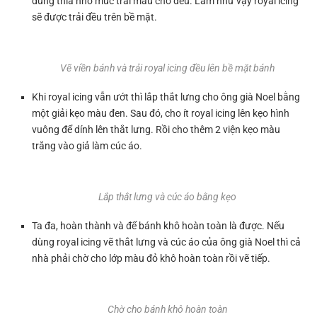
dùng thìa nhỏ múc trải màu cho đều. Làm như vậy royal icing
sẽ được trải đều trên bề mặt.
Vẽ viền bánh và trải royal icing đều lên bề mặt bánh
Khi royal icing vẫn ướt thì lắp thắt lưng cho ông già Noel bằng
một giải kẹo màu đen. Sau đó, cho ít royal icing lên kẹo hình
vuông để dính lên thắt lưng. Rồi cho thêm 2 viện kẹo màu
trắng vào giả làm cúc áo.
Lắp thắt lưng và cúc áo bằng kẹo
Ta đa, hoàn thành và để bánh khô hoàn toàn là được. Nếu
dùng royal icing vẽ thắt lưng và cúc áo của ông già Noel thì cả
nhà phải chờ cho lớp màu đỏ khô hoàn toàn rồi vẽ tiếp.
Chờ cho bánh khô hoàn toàn