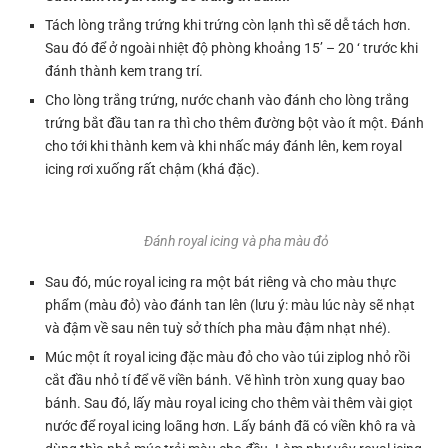
Tách lòng trắng trứng khi trứng còn lạnh thì sẽ dễ tách hơn.
Sau đó để ở ngoài nhiệt độ phòng khoảng 15’ – 20 ‘ trước khi
đánh thành kem trang trí.
Cho lòng trắng trứng, nước chanh vào đánh cho lòng trắng
trứng bắt đầu tan ra thì cho thêm đường bột vào ít một. Đánh
cho tới khi thành kem và khi nhấc máy đánh lên, kem royal
icing rơi xuống rất chậm (khá đặc).
Đánh royal icing và pha màu đỏ
Sau đó, múc royal icing ra một bát riêng và cho màu thực
phẩm (màu đỏ) vào đánh tan lên (lưu ý: màu lúc này sẽ nhạt
và đậm về sau nên tuỳ sở thích pha màu đậm nhạt nhé).
Múc một ít royal icing đặc màu đỏ cho vào túi ziplog nhỏ rồi
cắt đầu nhỏ tí để vẽ viền bánh. Vẽ hình tròn xung quay bao
bánh. Sau đó, lấy màu royal icing cho thêm vài thêm vài giọt
nước để royal icing loãng hơn. Lấy bánh đã có viền khô ra và