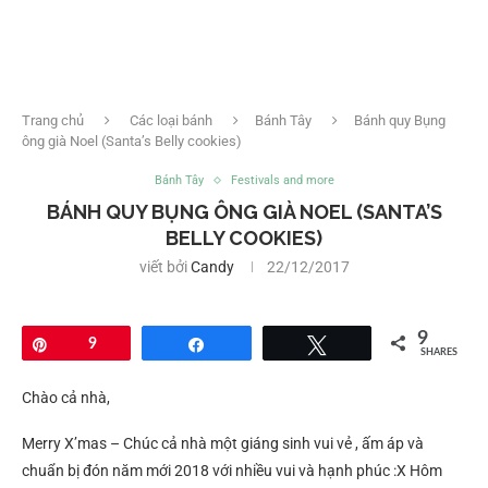
Trang chủ
Các loại bánh
Bánh Tây
Bánh quy Bụng
ông già Noel (Santa’s Belly cookies)
Bánh Tây
Festivals and more
BÁNH QUY BỤNG ÔNG GIÀ NOEL (SANTA’S
BELLY COOKIES)
viết bởi
Candy
22/12/2017
9
Pin
9
Share
Tweet
SHARES
Chào cả nhà,
Merry X’mas – Chúc cả nhà một giáng sinh vui vẻ , ấm áp và
chuẩn bị đón năm mới 2018 với nhiều vui và hạnh phúc :X Hôm