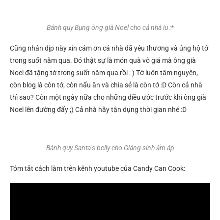
Bánh quy Bụng ông già Noel cho cả nhà iu :*
Cũng nhân dịp này xin cám ơn cả nhà đã yêu thương và ủng hộ tớ
trong suốt năm qua. Đó thật sự là món quà vô giá mà ông già
Noel đã tặng tớ trong suốt năm qua rồi : ) Tớ luôn tâm nguyện,
còn blog là còn tớ, còn nấu ăn và chia sẻ là còn tớ :D Còn cả nhà
thì sao? Còn một ngày nữa cho những điều ước trước khi ông già
Noel lên đường đấy ;) Cả nhà hãy tận dụng thời gian nhé :D
Bánh quy Santa’s belly cho Giáng sinh ấm áp
Tóm tắt cách làm trên kênh youtube của Candy Can Cook: