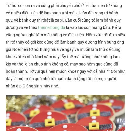
Từ hồi có con ra và cũng phải chuyển chỗ ở liên tục nên tớ không
có nhiều điều kiện để làm bánh trái mà lại còn để trang trí bánh
quy, vẽ bánh quy thì thật là xa xỉ. Lần cuối cùng tớ làm bánh quy
đường và vẽ theo
theme bóng đá
là vào lúc còn mang bầu. Kể ra
cũng ngứa nghề lắm mà không có điều kiện. Hôm vừa rồi đi ra siêu
thị tớ thấy có gói kẹo dùng để làm bánh quy đường hình bụng ông
già Noel nên tớ nổi hứng mua về ngay và muốn làm thử để cùng
khoe với cả nhà Noel năm nay. Ấy thế mà tưởng như không làm
kịp và thời gian chụp ảnh không có, may sao hôm qua cũng đã
hoàn thành. Tớ vui quá nên muốn khoe ngay với cả nhà ^^ Coi như
đây là một món quà nhỏ tớ muốn dành tặng tất cả mọi người
nhân dịp Giáng sinh này nhé.