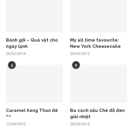
Bánh gối – Quà vặt cho
My all time favourite:
ngày lạnh
New York Cheesecake
26/02/2014
29/05/2012
5
6
Caramel hàng Than đê
Ba cách nấu Chè đỗ đen
^^
giải nhiệt
12/08/2010
28/05/2015