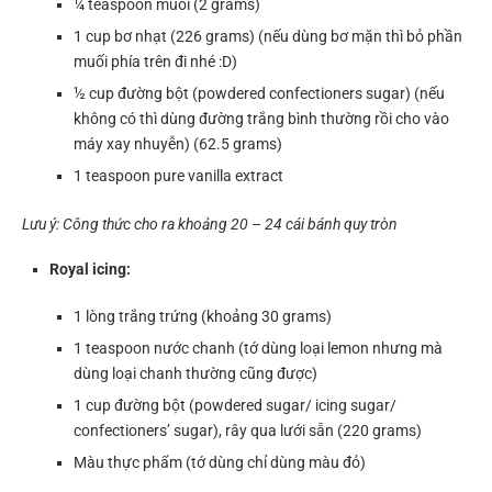
¼ teaspoon muối (2 grams)
1 cup bơ nhạt (226 grams) (nếu dùng bơ mặn thì bỏ phần
muối phía trên đi nhé :D)
½ cup đường bột (powdered confectioners sugar) (nếu
không có thì dùng đường trắng bình thường rồi cho vào
máy xay nhuyễn) (62.5 grams)
1 teaspoon pure vanilla extract
Lưu ý: Công thức cho ra khoảng 20 – 24 cái bánh quy tròn
Royal icing:
1 lòng trắng trứng (khoảng 30 grams)
1 teaspoon nước chanh (tớ dùng loại lemon nhưng mà
dùng loại chanh thường cũng được)
1 cup đường bột (powdered sugar/ icing sugar/
confectioners’ sugar), rây qua lưới sẵn (220 grams)
Màu thực phẩm (tớ dùng chỉ dùng màu đỏ)