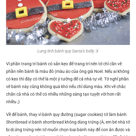
Lung linh bánh quy Santa’s belly :X
Vì phần trang trí bánh có sẵn kẹo để trang trí nên tớ chỉ cần vẽ
phần nền bánh là màu đỏ (màu áo của ông già Noel. Nếu ai không
có kẹo thì đây có thể là một ý tưởng để cả nhà tự vẽ. Tớ nghĩ phần
vẽ bánh này cũng không quá khó nếu chỉ dùng màu. Khi vẽ chắc
chắn cả nhà có thể có nhiều những sáng tạo tuyệt vời hơn rất
nhiều ;)
Về đế bánh, thay vì bánh quy đường (sugar cookies) tớ làm bánh
Shortbread vì bánh shortbread không dùng trứng (À, em bé nhà tớ
bị dị ứng trứng nên tớ muốn chọn loại bánh này để con ăn được và