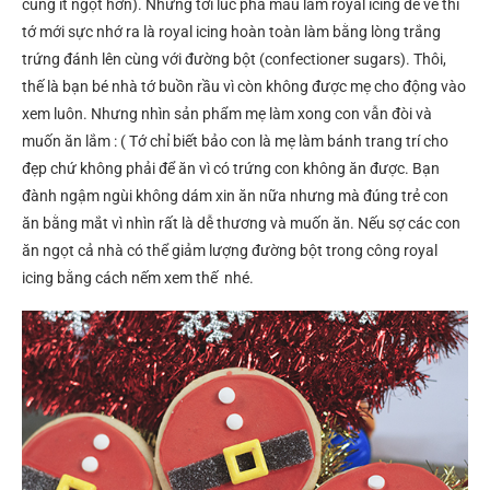
cũng ít ngọt hơn). Nhưng tới lúc pha màu làm royal icing để vẽ thì
tớ mới sực nhớ ra là royal icing hoàn toàn làm bằng lòng trắng
trứng đánh lên cùng với đường bột (confectioner sugars). Thôi,
thế là bạn bé nhà tớ buồn rầu vì còn không được mẹ cho động vào
xem luôn. Nhưng nhìn sản phẩm mẹ làm xong con vẫn đòi và
muốn ăn lắm : ( Tớ chỉ biết bảo con là mẹ làm bánh trang trí cho
đẹp chứ không phải để ăn vì có trứng con không ăn được. Bạn
đành ngậm ngùi không dám xin ăn nữa nhưng mà đúng trẻ con
ăn bằng mắt vì nhìn rất là dễ thương và muốn ăn. Nếu sợ các con
ăn ngọt cả nhà có thể giảm lượng đường bột trong công royal
icing bằng cách nếm xem thế nhé.