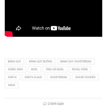
BÁNH QUY
BÁNH QUY ĐƯỜNG
BÁNH QUY SHORTBREAD
GIÁNG SINH
NOEL
ÔNG GIÀ NOEL
ROYAL ICING
SANTA
SANTA CLAUS
SHORTBREAD
SUGAR COOKIES
XMAS
2 bình luận