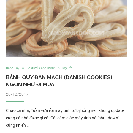
Bánh Tây
Festivals and more
My life
BÁNH QUY ĐAN MẠCH (DANISH COOKIES)
NGON NHƯ ĐI MUA
20/12/2017
Chào cả nhà, Tuần vừa rồi máy tính tớ bị hỏng nên không update
cùng cả nhà được gì cả. Cái cảm giác máy tính nó “shut down”
cũng khiến …