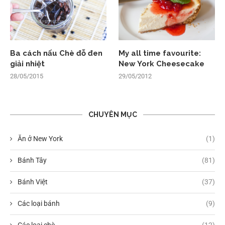
Ba cách nấu Chè đỗ đen
My all time favourite:
giải nhiệt
New York Cheesecake
28/05/2015
29/05/2012
CHUYÊN MỤC
Ăn ở New York
(1)
Bánh Tây
(81)
Bánh Việt
(37)
Các loại bánh
(9)
Các loại chè
(12)