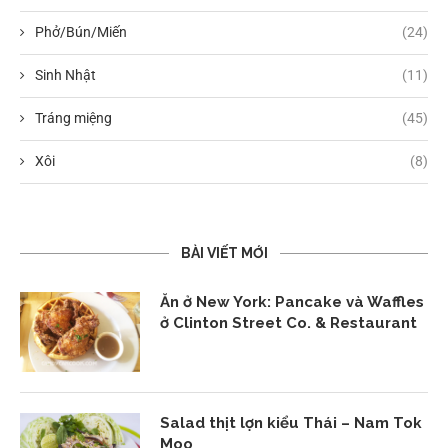
Phở/Bún/Miến
(24)
Sinh Nhật
(11)
Tráng miệng
(45)
Xôi
(8)
BÀI VIẾT MỚI
Ăn ở New York: Pancake và Waffles
ở Clinton Street Co. & Restaurant
Salad thịt lợn kiểu Thái – Nam Tok
Moo