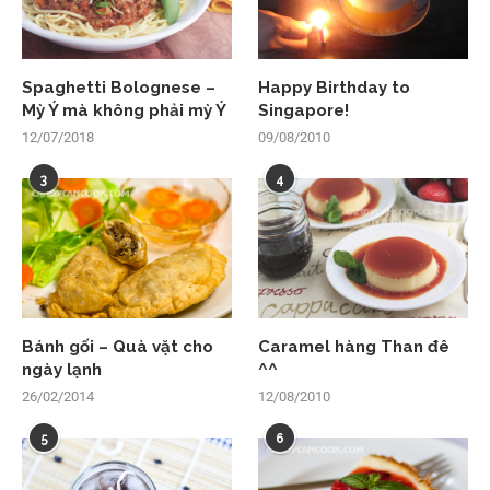
Spaghetti Bolognese –
Happy Birthday to
Mỳ Ý mà không phải mỳ Ý
Singapore!
12/07/2018
09/08/2010
3
4
Bánh gối – Quà vặt cho
Caramel hàng Than đê
ngày lạnh
^^
26/02/2014
12/08/2010
5
6