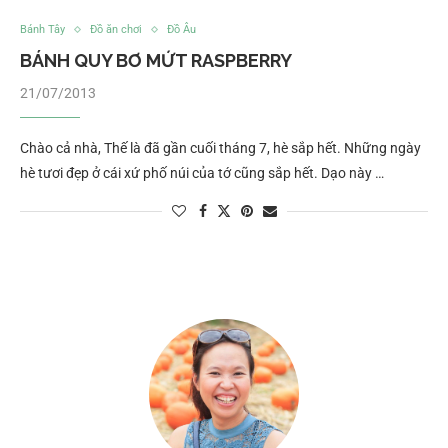
Bánh Tây
Đồ ăn chơi
Đồ Âu
BÁNH QUY BƠ MỨT RASPBERRY
21/07/2013
Chào cả nhà, Thế là đã gần cuối tháng 7, hè sắp hết. Những ngày
hè tươi đẹp ở cái xứ phố núi của tớ cũng sắp hết. Dạo này …