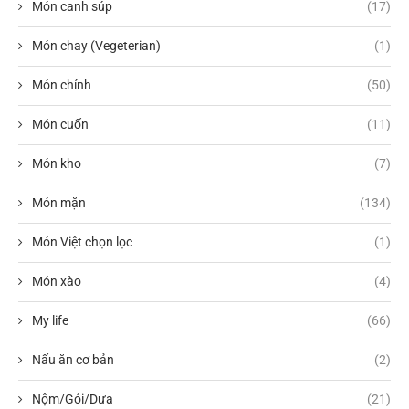
Món canh súp
(17)
Món chay (Vegeterian)
(1)
Món chính
(50)
Món cuốn
(11)
Món kho
(7)
Món mặn
(134)
Món Việt chọn lọc
(1)
Món xào
(4)
My life
(66)
Nấu ăn cơ bản
(2)
Nộm/Gỏi/Dưa
(21)