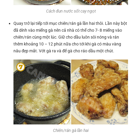
Cách đun nước sốt cay ngọt
Quay trở lại tiếp tới mục chiên/rán gà lần hai thôi. Lần này bột
đã dính vào miếng gà nên cả nhà có thể cho 7- 8 miếng vào
chiên/rán cùng một lúc. Giữ cho dầu luôn sôi nóng và rán
thêm khoảng 10 – 12 phút nữa cho tới khi gà có màu vàng
nâu đẹp mắt. Vớt gà ra và để gà cho ráo dầu một chút.
Chiên/rán gà lần hai