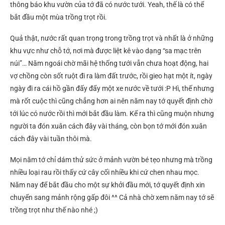
thông báo khu vườn của tớ đã có nước tưới. Yeah, thế là có thể
bắt đầu một mùa trồng trọt rồi.
Quả thật, nước rất quan trọng trong trồng trọt và nhất là ở những
khu vực như chỗ tớ, nơi mà được liệt kê vào dạng “sa mạc trên
núi”… Năm ngoái chờ mãi hệ thống tưới vẫn chưa hoạt động, hai
vợ chồng còn sốt ruột đi ra làm đất trước, rồi gieo hạt một ít, ngày
ngày đi ra cái hồ gần đấy đẩy một xe nước về tưới :P Hì, thế nhưng
mà rốt cuộc thì cũng chẳng hơn ai nên năm nay tớ quyết định chờ
tới lúc có nước rồi thì mới bắt đầu làm. Kể ra thì cũng muộn nhưng
người ta đón xuân cách đây vài tháng, còn bọn tớ mới đón xuân
cách đây vài tuần thôi mà.
Mọi năm tớ chỉ dám thử sức ở mảnh vườn bé tẹo nhưng mà trồng
nhiều loại rau rồi thấy cứ cây cối nhiều khi cứ chen nhau mọc.
Năm nay để bắt đầu cho một sự khởi đầu mới, tớ quyết định xin
chuyển sang mảnh rộng gấp đôi ^^ Cả nhà chờ xem năm nay tớ sẽ
trồng trọt như thế nào nhé ;)