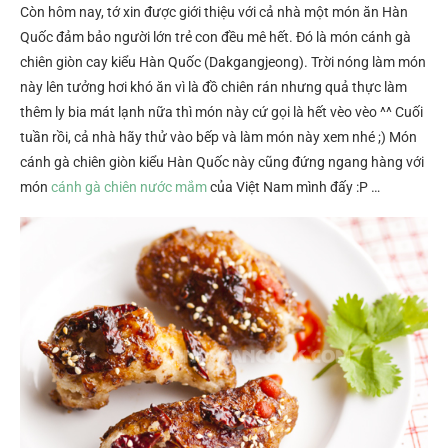
Còn hôm nay, tớ xin được giới thiệu với cả nhà một món ăn Hàn
Quốc đảm bảo người lớn trẻ con đều mê hết. Đó là món cánh gà
chiên giòn cay kiểu Hàn Quốc (Dakgangjeong). Trời nóng làm món
này lên tưởng hơi khó ăn vì là đồ chiên rán nhưng quả thực làm
thêm ly bia mát lạnh nữa thì món này cứ gọi là hết vèo vèo ^^ Cuối
tuần rồi, cả nhà hãy thử vào bếp và làm món này xem nhé ;) Món
cánh gà chiên giòn kiểu Hàn Quốc này cũng đứng ngang hàng với
món
cánh gà chiên nước mắm
của Việt Nam mình đấy :P …