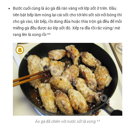
Bước cuối cùng là áo gà đã rán vàng với lớp sốt ở trên. Đầu
tiên bật bếp làm nóng lại cái sốt cho tới khi sốt sôi nổi bóng thì
cho gà vào, tắt bếp, rồi dùng đũa hoặc thìa trộn gà đều để mỗi
miếng gà đều được áo lớp sốt đó. Xếp ra đĩa rồi rắc vừng/ mè
rang lên là xong rồi ^^
Áo gà đã chiên với nước sốt là xong ^^