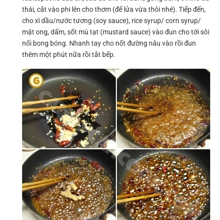
thái, cắt vào phi lên cho thơm (để lửa vừa thôi nhé). Tiếp đến,
cho xì dầu/nước tương (soy sauce), rice syrup/ corn syrup/
mật ong, dấm, sốt mù tạt (mustard sauce) vào đun cho tới sôi
nổi bong bóng. Nhanh tay cho nốt đường nâu vào rồi đun
thêm một phút nữa rồi tắt bếp.