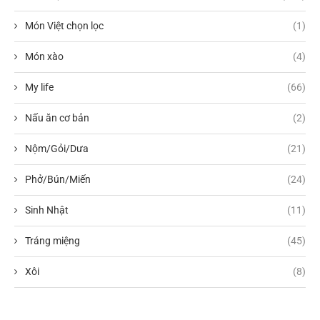
Món Việt chọn lọc
(1)
Món xào
(4)
My life
(66)
Nấu ăn cơ bản
(2)
Nộm/Gỏi/Dưa
(21)
Phở/Bún/Miến
(24)
Sinh Nhật
(11)
Tráng miệng
(45)
Xôi
(8)