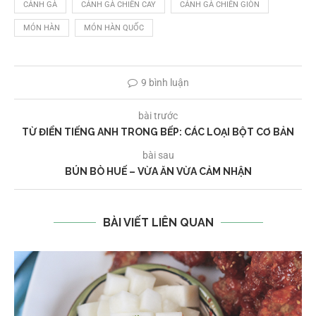
CÁNH GÀ
CÁNH GÀ CHIÊN CAY
CÁNH GÀ CHIÊN GIÒN
MÓN HÀN
MÓN HÀN QUỐC
9 bình luận
bài trước
TỪ ĐIỂN TIẾNG ANH TRONG BẾP: CÁC LOẠI BỘT CƠ BẢN
bài sau
BÚN BÒ HUẾ – VỪA ĂN VỪA CẢM NHẬN
BÀI VIẾT LIÊN QUAN