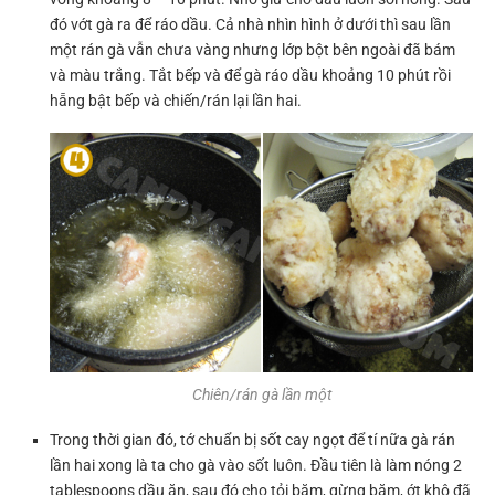
đó vớt gà ra để ráo dầu. Cả nhà nhìn hình ở dưới thì sau lần
một rán gà vẫn chưa vàng nhưng lớp bột bên ngoài đã bám
và màu trắng. Tắt bếp và để gà ráo dầu khoảng 10 phút rồi
hẵng bật bếp và chiến/rán lại lần hai.
Chiên/rán gà lần một
Trong thời gian đó, tớ chuẩn bị sốt cay ngọt để tí nữa gà rán
lần hai xong là ta cho gà vào sốt luôn. Đầu tiên là làm nóng 2
tablespoons dầu ăn, sau đó cho tỏi băm, gừng băm, ớt khô đã