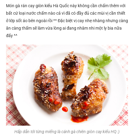
Món gà rán cay giòn kiểu Hà Quốc này không cần chấm thêm với
bất cứ loại nước chấm nào cả vì đã có đầy đủ các mùi vị cần thiết
ở lớp sốt áo bên ngoài rồi ^^ Đặc biệt vị cay nhẹ nhàng nhưng càng
ăn càng thấm sẽ làm vừa lòng ai đang nhâm nhi một ly bia nữa
đấy ^^
Hấp dẫn tới từng miếng là cánh gà chiên giòn cay kiểu HQ :)