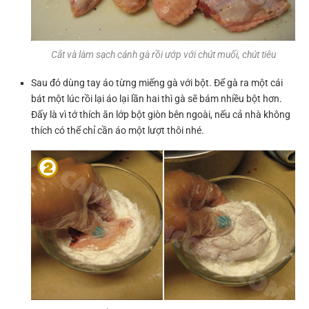
Cắt và làm sạch cánh gà rồi ướp với chút muối, chút tiêu
Sau đó dùng tay áo từng miếng gà với bột. Để gà ra một cái
bát một lúc rồi lại áo lại lần hai thì gà sẽ bám nhiều bột hơn.
Đấy là vì tớ thích ăn lớp bột giòn bên ngoài, nếu cả nhà không
thích có thể chỉ cần áo một lượt thôi nhé.