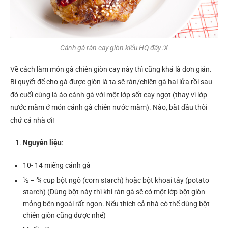
Cánh gà rán cay giòn kiểu HQ đây :X
Về cách làm món gà chiên giòn cay này thì cũng khá là đơn giản.
Bí quyết để cho gà được giòn là ta sẽ rán/chiên gà hai lửa rồi sau
đó cuối cùng là áo cánh gà với một lớp sốt cay ngọt (thay vì lớp
nước mắm ở món cánh gà chiên nước mắm). Nào, bắt đầu thôi
chứ cả nhà ơi!
Nguyên liệu
:
10- 14 miếng cánh gà
½ – ¾ cup bột ngô (corn starch) hoặc bột khoai tây (potato
starch) (Dùng bột này thì khi rán gà sẽ có một lớp bột giòn
mỏng bên ngoài rất ngon. Nếu thích cả nhà có thể dùng bột
chiên giòn cũng được nhé)