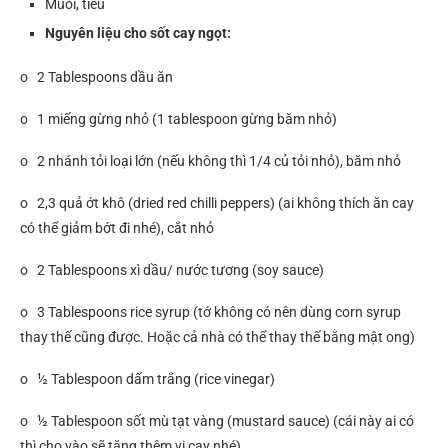
Muối, tiêu
Nguyên liệu cho sốt cay ngọt:
o 2 Tablespoons dầu ăn
o 1 miếng gừng nhỏ (1 tablespoon gừng băm nhỏ)
o 2 nhánh tỏi loại lớn (nếu không thì 1/4 củ tỏi nhỏ), băm nhỏ
o 2,3 quả ớt khô (dried red chilli peppers) (ai không thích ăn cay
có thể giảm bớt đi nhé), cắt nhỏ
o 2 Tablespoons xì dầu/ nước tương (soy sauce)
o 3 Tablespoons rice syrup (tớ không có nên dùng corn syrup
thay thế cũng được. Hoặc cả nhà có thể thay thế bằng mật ong)
o ½ Tablespoon dấm trắng (rice vinegar)
o ½ Tablespoon sốt mù tạt vàng (mustard sauce) (cái này ai có
thì cho vào sẽ tăng thêm vị cay nhé)