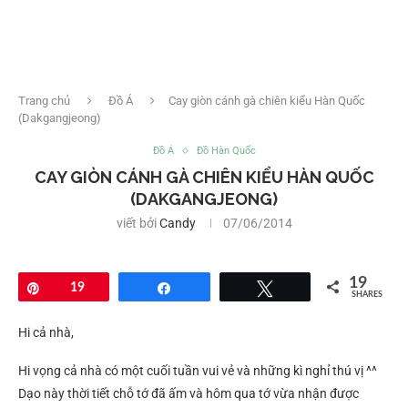
Trang chủ
Đồ Á
Cay giòn cánh gà chiên kiểu Hàn Quốc
(Dakgangjeong)
Đồ Á
Đồ Hàn Quốc
CAY GIÒN CÁNH GÀ CHIÊN KIỂU HÀN QUỐC
(DAKGANGJEONG)
viết bởi
Candy
07/06/2014
19
Pin
19
Share
Tweet
SHARES
Hi cả nhà,
Hi vọng cả nhà có một cuối tuần vui vẻ và những kì nghỉ thú vị ^^
Dạo này thời tiết chỗ tớ đã ấm và hôm qua tớ vừa nhận được