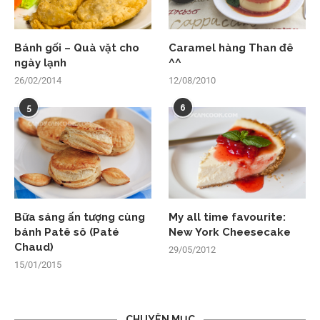
Bánh gối – Quà vặt cho
Caramel hàng Than đê
ngày lạnh
^^
26/02/2014
12/08/2010
5
6
Bữa sáng ấn tượng cùng
My all time favourite:
bánh Patê sô (Paté
New York Cheesecake
Chaud)
29/05/2012
15/01/2015
CHUYÊN MỤC