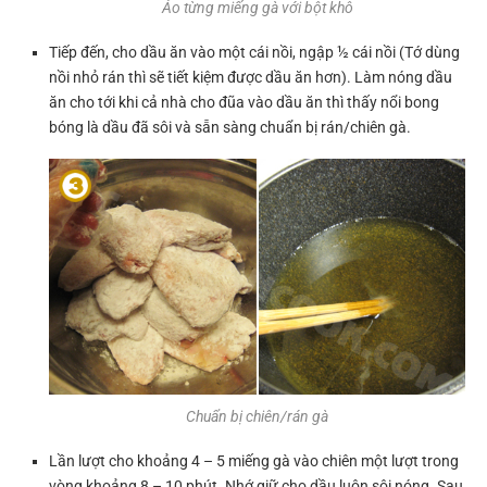
Áo từng miếng gà với bột khô
Tiếp đến, cho dầu ăn vào một cái nồi, ngập ½ cái nồi (Tớ dùng
nồi nhỏ rán thì sẽ tiết kiệm được dầu ăn hơn). Làm nóng dầu
ăn cho tới khi cả nhà cho đũa vào dầu ăn thì thấy nổi bong
bóng là dầu đã sôi và sẵn sàng chuẩn bị rán/chiên gà.
Chuẩn bị chiên/rán gà
Lần lượt cho khoảng 4 – 5 miếng gà vào chiên một lượt trong
vòng khoảng 8 – 10 phút. Nhớ giữ cho dầu luôn sôi nóng. Sau