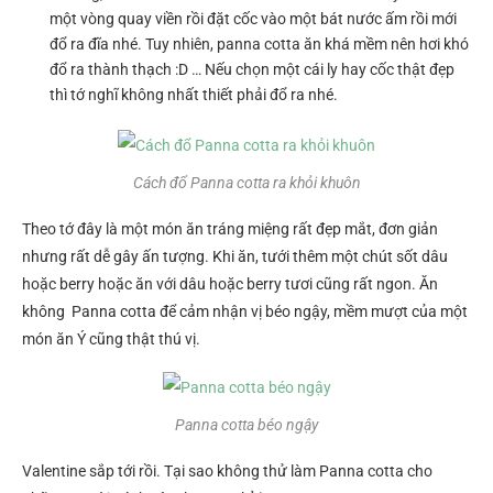
một vòng quay viền rồi đặt cốc vào một bát nước ấm rồi mới
đổ ra đĩa nhé. Tuy nhiên, panna cotta ăn khá mềm nên hơi khó
đổ ra thành thạch :D … Nếu chọn một cái ly hay cốc thật đẹp
thì tớ nghĩ không nhất thiết phải đổ ra nhé.
Cách đổ Panna cotta ra khỏi khuôn
Theo tớ đây là một món ăn tráng miệng rất đẹp mắt, đơn giản
nhưng rất dễ gây ấn tượng. Khi ăn, tưới thêm một chút sốt dâu
hoặc berry hoặc ăn với dâu hoặc berry tươi cũng rất ngon. Ăn
không Panna cotta để cảm nhận vị béo ngậy, mềm mượt của một
món ăn Ý cũng thật thú vị.
Panna cotta béo ngậy
Valentine sắp tới rồi. Tại sao không thử làm Panna cotta cho