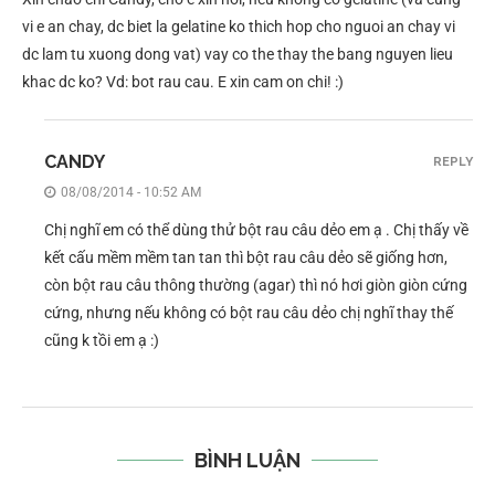
vi e an chay, dc biet la gelatine ko thich hop cho nguoi an chay vi
dc lam tu xuong dong vat) vay co the thay the bang nguyen lieu
khac dc ko? Vd: bot rau cau. E xin cam on chi! :)
CANDY
REPLY
08/08/2014 - 10:52 AM
Chị nghĩ em có thể dùng thử bột rau câu dẻo em ạ . Chị thấy về
kết cấu mềm mềm tan tan thì bột rau câu dẻo sẽ giống hơn,
còn bột rau câu thông thường (agar) thì nó hơi giòn giòn cứng
cứng, nhưng nếu không có bột rau câu dẻo chị nghĩ thay thế
cũng k tồi em ạ :)
BÌNH LUẬN