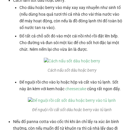
Cách làm sốt dâu hoặc berry:
Cho dâu hoặc berry vào máy xay xay nhuyễn như sinh tố
(nếu dùng hoa quả tươi thì cả nhà cho vài thìa nước vào
để máy hoạt động, còn nếu là đồ đông lạnh thì đổ toàn bộ
số nước tan ra vào).
Đổ tất cả chỗ sốt đó vào một cái nồi nhỏ rồi đặt lên bếp.
Cho đường và đun sôi một lúc để cho sốt hơi đặc lại một
chút. Nêm nếm lại cho vừa ăn là được.
Cách nấu sốt dâu hoặc berry
Để nguội rồi cho vào lọ hoặc hộp và cất vào tủ lạnh. Sốt
này ăn kèm với kem hoặc
cheesecake
cũng rất ngon đấy.
Để nguội rồi cất sốt dâu hoặc berry vào tủ lạnh
Nếu đổ panna cotta vào cốc thì khi ăn chỉ lấy ra xúc ăn bình
thường, còn nếu muốn đổ từ khuôn ra thì cả nhà lấy dao đi