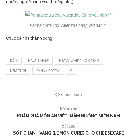
những người mình yêu thương nhỉ ;)
Panna cotta cho Valentine đáng yêu nào ^^
Chúc cả nhà thành công!
ĐỒ Ý
HALF & HALF
HEAVY WHIPPING CREAM
KEM TƯƠI
PANNA COTTA
Ý
6 bình luận
bài trước
KHÁM PHÁ MÓN ĂN VIỆT: MẮM NƯỚNG MIỀN NAM
bài sau
SỐT CHANH VÀNG (LEMON CURD) CHO CHEESECAKE