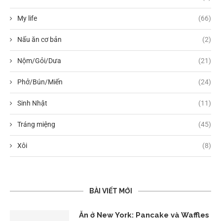
My life
(66)
Nấu ăn cơ bản
(2)
Nộm/Gỏi/Dưa
(21)
Phở/Bún/Miến
(24)
Sinh Nhật
(11)
Tráng miệng
(45)
Xôi
(8)
BÀI VIẾT MỚI
Ăn ở New York: Pancake và Waffles