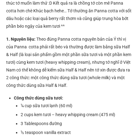
thúc tớ muốn làm thử :D Kết quả ra là chồng tớ còn mê Panna
cotta hơn chè Khúc bạch hehe… Tớ thường ăn Panna cotta với sốt
dâu hoặc các loại quả berry rất thơm và cũng giúp trung hòa bớt
phần béo ngậy của kem tươi ^^
1. Nguyên liệu:
Theo đúng Panna cotta nguyên bản của Ý thì vị
của Panna cotta phải rất béo và thường được làm bằng sữa Half
& Half (là loại sản phẩm gồm một phần sữa tươi và một phần kem
tươi) cùng kem tươi (heavy whipping cream), nhưng tớ nghĩ ở Việt
Nam có thể không dễ kiếm sữa Half & Half nên tớ xin được đưa ra
2 công thức: một công thức dùng sữa tươi (whole milk) và một
công thức dùng sữa Half & Half.
Công thức dùng sữa tươi:
¼ cup sữa tươi lạnh (60 ml)
2 cups kem tươi – heavy whipping cream (475 ml)
3 Tablespoons đường
½ teaspoon vanilla extract