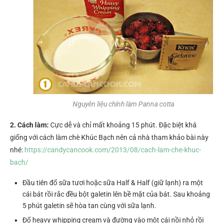
Nguyên liệu chính làm Panna cotta
2. Cách làm:
Cực dễ và chỉ mất khoảng 15 phút. Đặc biệt khá
giống với cách làm chè Khúc Bạch nên cả nhà tham khảo bài này
nhé:
https://candycancook.com/2013/08/cach-lam-che-khuc-
bach/
Đầu tiên đổ sữa tươi hoặc sữa Half & Half (giữ lạnh) ra một
cái bát rồi rắc đều bột galetin lên bề mặt của bát. Sau khoảng
5 phút galetin sẽ hòa tan cùng với sữa lạnh.
Đổ heavy whipping cream và đường vào một cái nồi nhỏ rồi