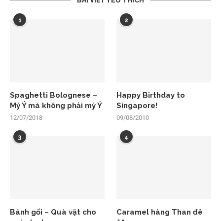
BÀI VIẾT YÊU THÍCH
1
2
Spaghetti Bolognese –
Happy Birthday to
Mỳ Ý mà không phải mỳ Ý
Singapore!
12/07/2018
09/08/2010
3
4
Bánh gối – Quà vặt cho
Caramel hàng Than đê