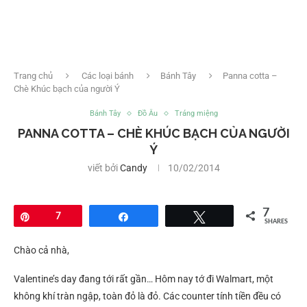
Trang chủ
Các loại bánh
Bánh Tây
Panna cotta –
Chè Khúc bạch của người Ý
Bánh Tây
Đồ Âu
Tráng miệng
PANNA COTTA – CHÈ KHÚC BẠCH CỦA NGƯỜI
Ý
viết bởi
Candy
10/02/2014
7
Pin
7
Share
Tweet
SHARES
Chào cả nhà,
Valentine’s day đang tới rất gần… Hôm nay tớ đi Walmart, một
không khí tràn ngập, toàn đỏ là đỏ. Các counter tính tiền đều có