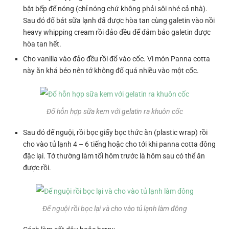
bật bếp để nóng (chỉ nóng chứ không phải sôi nhé cả nhà).
Sau đó đổ bát sữa lạnh đã được hòa tan cùng galetin vào nồi
heavy whipping cream rồi đảo đều để đảm bảo galetin được
hòa tan hết.
Cho vanilla vào đảo đều rồi đổ vào cốc. Vì món Panna cotta
này ăn khá béo nên tớ không đổ quá nhiều vào một cốc.
Đổ hỗn hợp sữa kem với gelatin ra khuôn cốc
Sau đó để nguội, rồi bọc giấy bọc thức ăn (plastic wrap) rồi
cho vào tủ lạnh 4 – 6 tiếng hoặc cho tới khi panna cotta đông
đặc lại. Tớ thường làm tối hôm trước là hôm sau có thể ăn
được rồi.
Để nguội rồi bọc lại và cho vào tủ lạnh làm đông