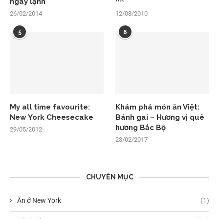
ngày lạnh
^^
26/02/2014
12/08/2010
5
6
My all time favourite:
Khám phá món ăn Việt:
New York Cheesecake
Bánh gai – Hương vị quê
hương Bắc Bộ
29/05/2012
23/02/2017
CHUYÊN MỤC
Ăn ở New York
(1)