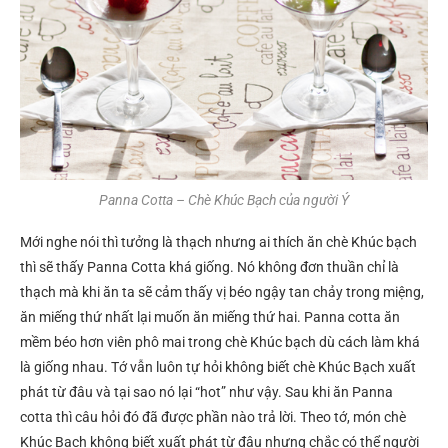
Panna Cotta – Chè Khúc Bạch của người Ý
Mới nghe nói thì tưởng là thạch nhưng ai thích ăn chè Khúc bạch
thì sẽ thấy Panna Cotta khá giống. Nó không đơn thuần chỉ là
thạch mà khi ăn ta sẽ cảm thấy vị béo ngậy tan chảy trong miệng,
ăn miếng thứ nhất lại muốn ăn miếng thứ hai. Panna cotta ăn
mềm béo hơn viên phô mai trong chè Khúc bạch dù cách làm khá
là giống nhau. Tớ vẫn luôn tự hỏi không biết chè Khúc Bạch xuất
phát từ đâu và tại sao nó lại “hot” như vậy. Sau khi ăn Panna
cotta thì câu hỏi đó đã được phần nào trả lời. Theo tớ, món chè
Khúc Bạch không biết xuất phát từ đâu nhưng chắc có thể người