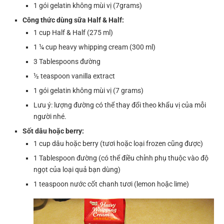
1 gói gelatin không mùi vị (7grams)
Công thức dùng sữa Half & Half:
1 cup Half & Half (275 ml)
1 ¼ cup heavy whipping cream (300 ml)
3 Tablespoons đường
½ teaspoon vanilla extract
1 gói gelatin không mùi vị (7 grams)
Lưu ý: lượng đường có thể thay đổi theo khẩu vị của mỗi
người nhé.
Sốt dâu hoặc berry:
1 cup dâu hoặc berry (tươi hoặc loại frozen cũng được)
1 Tablespoon đường (có thể điều chỉnh phụ thuộc vào độ
ngọt của loại quả bạn dùng)
1 teaspoon nước cốt chanh tươi (lemon hoặc lime)