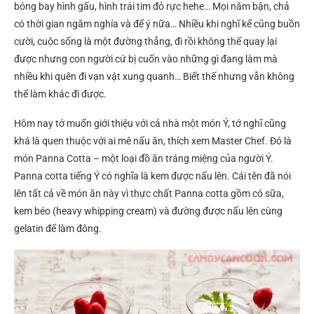
bóng bay hình gấu, hình trái tim đỏ rực hehe… Mọi năm bận, chả
có thời gian ngắm nghía và để ý nữa… Nhiều khi nghĩ kể cũng buồn
cười, cuộc sống là một đường thẳng, đi rồi không thể quay lại
được nhưng con người cứ bị cuốn vào những gì đang làm mà
nhiều khi quên đi vạn vật xung quanh… Biết thế nhưng vẫn không
thể làm khác đi được.
Hôm nay tớ muốn giới thiệu với cả nhà một món Ý, tớ nghĩ cũng
khá là quen thuộc với ai mê nấu ăn, thích xem Master Chef. Đó là
món Panna Cotta – một loại đồ ăn tráng miệng của người Ý.
Panna cotta tiếng Ý có nghĩa là kem được nấu lên. Cái tên đã nói
lên tất cả về món ăn này vì thực chất Panna cotta gồm có sữa,
kem béo (heavy whipping cream) và đường được nấu lên cùng
gelatin để làm đông.