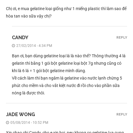
Chị ơi, e mua gelatine loại giống như 1 miếng plastic thì làm sao để
hòa tan vào sữa vậy chị?
CANDY
REPLY
27/02/2014 - 4:34 PM
Bạn ơi, bạn dùng gelatine loại lá là nào thế? Thông thường 4 lá
gelatin thì bằng 1 gói bột gelatine loại bột 7g nhưng cũng có
khi là 6 lá = 1 gói bột gelatine mình dùng.
Về cách làm thì bạn ngâm lá gelatine vào nước lạnh chừng 5
phút cho mềm và cho vắt kiệt nước đi rồi cho vào phần sữa
nóng là được thôi.
JADE WONG
REPLY
05/08/2014 - 10:52 PM
Xin chao chi Candy, cho e xin hoi, neu khong co gelatine (va cung