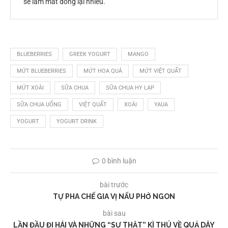
sẽ làm mắt đông lại nhiều.
BLUEBERRIES
GREEK YOGURT
MANGO
MỨT BLUEBERRIES
MỨT HOA QUẢ
MỨT VIỆT QUẤT
MỨT XOÀI
SỮA CHUA
SỮA CHUA HY LẠP
SỮA CHUA UỐNG
VIỆT QUẤT
XOÀI
YAUA
YOGURT
YOGURT DRINK
0 bình luận
bài trước
TỰ PHA CHẾ GIA VỊ NẤU PHỞ NGON
bài sau
LẦN ĐẦU ĐI HÁI VÀ NHỮNG “SỰ THẬT” KÌ THÚ VỀ QUẢ DÂY