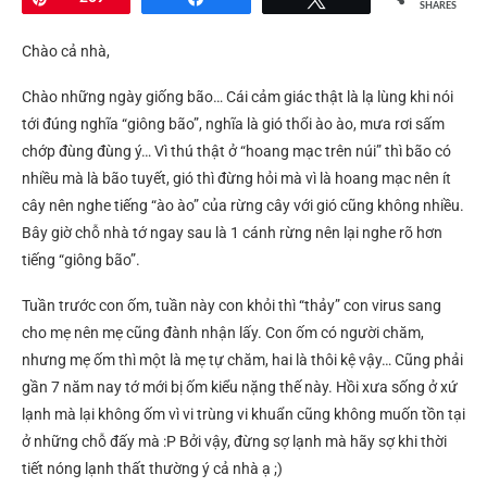
SHARES
Chào cả nhà,
Chào những ngày giống bão… Cái cảm giác thật là lạ lùng khi nói
tới đúng nghĩa “giông bão”, nghĩa là gió thổi ào ào, mưa rơi sấm
chớp đùng đùng ý… Vì thú thật ở “hoang mạc trên núi” thì bão có
nhiều mà là bão tuyết, gió thì đừng hỏi mà vì là hoang mạc nên ít
cây nên nghe tiếng “ào ào” của rừng cây với gió cũng không nhiều.
Bây giờ chỗ nhà tớ ngay sau là 1 cánh rừng nên lại nghe rõ hơn
tiếng “giông bão”.
Tuần trước con ốm, tuần này con khỏi thì “thảy” con virus sang
cho mẹ nên mẹ cũng đành nhận lấy. Con ốm có người chăm,
nhưng mẹ ốm thì một là mẹ tự chăm, hai là thôi kệ vậy… Cũng phải
gần 7 năm nay tớ mới bị ốm kiểu nặng thế này. Hồi xưa sống ở xứ
lạnh mà lại không ốm vì vi trùng vi khuẩn cũng không muốn tồn tại
ở những chỗ đấy mà :P Bởi vậy, đừng sợ lạnh mà hãy sợ khi thời
tiết nóng lạnh thất thường ý cả nhà ạ ;)