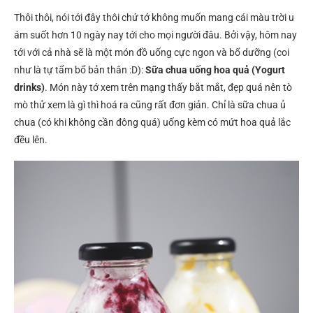
Thôi thôi, nói tới đây thôi chứ tớ không muốn mang cái màu trời u
ám suốt hơn 10 ngày nay tới cho mọi người đâu. Bởi vậy, hôm nay
tới với cả nhà sẽ là một món đồ uống cực ngon và bổ dưỡng (coi
như là tự tẩm bổ bản thân :D):
Sữa chua uống hoa quả (Yogurt
drinks)
. Món này tớ xem trên mạng thấy bắt mắt, đẹp quá nên tò
mò thử xem là gì thì hoá ra cũng rất đơn giản. Chỉ là sữa chua ủ
chua (có khi không cần đông quá) uống kèm có mứt hoa quả lắc
đều lên.