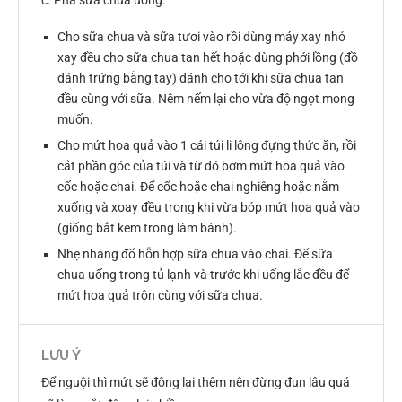
Cho sữa chua và sữa tươi vào rồi dùng máy xay nhỏ
xay đều cho sữa chua tan hết hoặc dùng phới lồng (đồ
đánh trứng bằng tay) đánh cho tới khi sữa chua tan
đều cùng với sữa. Nêm nếm lại cho vừa độ ngọt mong
muốn.
Cho mứt hoa quả vào 1 cái túi li lông đựng thức ăn, rồi
cắt phần góc của túi và từ đó bơm mứt hoa quả vào
cốc hoặc chai. Để cốc hoặc chai nghiêng hoặc nằm
xuống và xoay đều trong khi vừa bóp mứt hoa quả vào
(giống bắt kem trong làm bánh).
Nhẹ nhàng đổ hỗn hợp sữa chua vào chai. Để sữa
chua uống trong tủ lạnh và trước khi uống lắc đều để
mứt hoa quả trộn cùng với sữa chua.
LƯU Ý
Để nguội thì mứt sẽ đông lại thêm nên đừng đun lâu quá