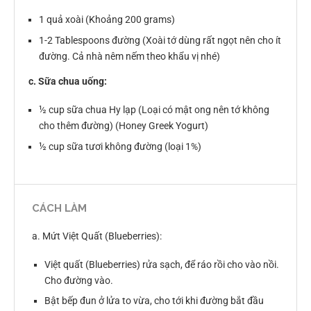
1 quả xoài (Khoảng 200 grams)
1-2 Tablespoons đường (Xoài tớ dùng rất ngọt nên cho ít
đường. Cả nhà nêm nếm theo khẩu vị nhé)
c. Sữa chua uống:
½ cup sữa chua Hy lạp (Loại có mật ong nên tớ không
cho thêm đường) (Honey Greek Yogurt)
½ cup sữa tươi không đường (loại 1%)
CÁCH LÀM
a. Mứt Việt Quất (Blueberries):
Việt quất (Blueberries) rửa sạch, để ráo rồi cho vào nồi.
Cho đường vào.
Bật bếp đun ở lửa to vừa, cho tới khi đường bắt đầu