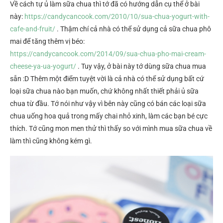
Về cách tự ủ làm sữa chua thì tớ đã có hướng dẫn cụ thể ở bài
này:
https://candycancook.com/2010/10/sua-chua-yogurt-with-
cafe-and-fruit/
. Thậm chí cả nhà có thể sử dụng cả sữa chua phô
mai để tăng thêm vị béo:
https://candycancook.com/2014/09/sua-chua-pho-mai-cream-
cheese-ya-ua-yogurt/
. Tuy vậy, ở bài này tớ dùng sữa chua mua
sẵn :D Thêm một điểm tuyệt vời là cả nhà có thể sử dụng bất cứ
loại sữa chua nào bạn muốn, chứ không nhất thiết phải ủ sữa
chua từ đầu. Tớ nói như vậy vì bên này cũng có bán các loại sữa
chua uống hoa quả trong mấy chai nhỏ xinh, làm các bạn bé cực
thích. Tớ cũng mon men thử thì thấy so với mình mua sữa chua về
làm thì cũng không kém gì.