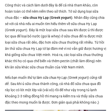
Công thức và cách làm dưới đây là để cả nhà tham khảo, còn
hoàn toàn có thể nêm nếm theo sở thích. Tớ sử dụng loại sữa
chua đặc –
sữa chua Hy Lạp (Greek yogurt)
. Nhân đây cũng chia
sẻ với cả nhà nếu ai muốn tìm hiểu thêm về sữa chua Hy Lạp
(Greek yogurt). Đây là một loại sữa chua sau khi được ủ thì được
lọc qua để loại bỏ nước (gọi là whey) ở sữa chua để ra được một
loại sữa chua rất dẻo, đặc hơn sữa chua thường rất nhiều. Từ hồi
ăn thử sữa chua Hy Lạp tớ lại đâm mê vì nó vẫn giữ được hương vị
khá giống sữa chua Việt mình. Hoá ra, các loại sữa chua thường
khác thì họ có qua chế biến và thêm pectin (chất làm đông) nên
khi ăn sữa khác sữa chua thuần của Việt Nam mình.
Nếu bạn muốn thử tự làm sữa chua Hy Lạp (Greek yogurt) cũng rất
dễ
. Sau khi ủ sữa chua thành công, cả nhà đổ sữa chua qua đồ
rây lọc có lót một lớp vải (vải xô) rồi để như vậy trong tủ lạnh
khoảng 2-3 tiếng đồng hồ thì mang ra kiểm tra và thấy sữa chua
đặc theo mong muốn là được. Đơn giản quá phải không nào ;)