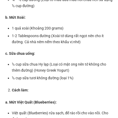
½ cup đường)
b. Mứt Xoài:
1 quả xoài (Khoảng 200 grams)
1-2 Tablespoons đường (Xoài tớ dùng rất ngọt nên cho ít
đường. Cả nhà nêm nếm theo khẩu vị nhé)
c. Sữa chua uống:
½ cup sữa chua Hy lạp (Loại có mật ong nên tớ không cho
thêm đường) (Honey Greek Yogurt)
½ cup sữa tươi không đường (loại 1%)
Cách làm:
a. Mứt Việt Quất (Blueberries):
Việt quất (Blueberries) rửa sạch, để ráo rồi cho vào nồi. Cho