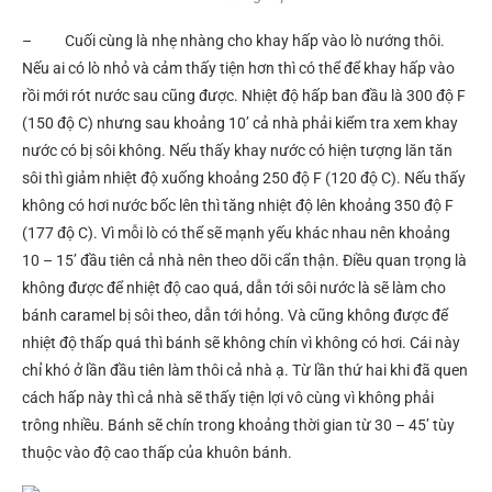
– Cuối cùng là nhẹ nhàng cho khay hấp vào lò nướng thôi.
Nếu ai có lò nhỏ và cảm thấy tiện hơn thì có thể để khay hấp vào
rồi mới rót nước sau cũng được. Nhiệt độ hấp ban đầu là 300 độ F
(150 độ C) nhưng sau khoảng 10’ cả nhà phải kiểm tra xem khay
nước có bị sôi không. Nếu thấy khay nước có hiện tượng lăn tăn
sôi thì giảm nhiệt độ xuống khoảng 250 độ F (120 độ C). Nếu thấy
không có hơi nước bốc lên thì tăng nhiệt độ lên khoảng 350 độ F
(177 độ C). Vì mỗi lò có thể sẽ mạnh yếu khác nhau nên khoảng
10 – 15’ đầu tiên cả nhà nên theo dõi cẩn thận. Điều quan trọng là
không được để nhiệt độ cao quá, dẫn tới sôi nước là sẽ làm cho
bánh caramel bị sôi theo, dẫn tới hỏng. Và cũng không được để
nhiệt độ thấp quá thì bánh sẽ không chín vì không có hơi. Cái này
chỉ khó ở lần đầu tiên làm thôi cả nhà ạ. Từ lần thứ hai khi đã quen
cách hấp này thì cả nhà sẽ thấy tiện lợi vô cùng vì không phải
trông nhiều. Bánh sẽ chín trong khoảng thời gian từ 30 – 45’ tùy
thuộc vào độ cao thấp của khuôn bánh.