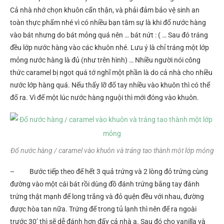
Cả nhà nhớ chọn khuôn cẩn thận, và phải đảm bảo vệ sinh an
toàn thực phẩm nhé vì có nhiều bạn tâm sự là khi đổ nước hàng
vào bát nhưng do bát mỏng quá nên … bát nứt : ( … Sau đó tráng
đều lớp nước hàng vào các khuôn nhé. Lưu ý là chỉ tráng một lớp
mỏng nước hàng là đủ (như trên hình) … Nhiều người nói công
thức caramel bị ngọt quá tớ nghĩ một phần là do cả nhà cho nhiều
nước lớp hàng quá. Nếu thấy lỡ đổ tay nhiều vào khuôn thì có thể
đổ ra. Vì để một lúc nước hàng nguội thì mới đóng vào khuôn.
Đổ nước hàng / caramel vào khuôn và tráng tao thành một lớp mỏng
– Bước tiếp theo để hết 3 quả trứng và 2 lòng đỏ trứng cùng
đường vào một cái bát rồi dùng đồ đánh trứng bằng tay đánh
trứng thật mạnh để long trắng và đỏ quện đều với nhau, đường
được hòa tan nữa. Trứng để trong tủ lạnh thì nên để ra ngoài
trước 30’ thì sẽ dễ đánh hơn đấy cả nhà ạ. Sau đó cho vanilla và