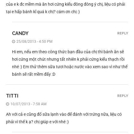
của e k đc mềm mà ăn hơi cứng kiểu đông đông ý chị, liệu có phải
tại e hấp bánh kĩ quá k chị? cám ơn chị :)
CANDY
REPLY
25/08/2013 - 4:50 PM
Hi em, nếu em theo công thức bạn đầu của chị thì bánh ăn sẽ
hơi cứng một chút nhưng tất nhiên k phải cứng kiểu thạch rồi
nhé :) Em thử thêm sữa tươi hoặc nước vào xem sao vì như thế
bánh sẽ rất mềm đấy :D
TITTI
REPLY
10/07/2013 - 7:58 AM
Ah với cả e cũng đổ sữa lạnh vào để đánh với trứng nữa, liệu có
phải vì thế k ạ? chị giúp e với nhé :)