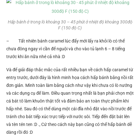
Hấp bánh ở trong lò khoảng 30 – 45 phút ở nhiệt độ khoảng 300độ
F (150 độ C)
– Tất nhiên bánh caramel lúc đấy mới lấy ra khỏi lò có thể
chưa đông ngay vì cần để nguội và cho vào tủ lạnh 6 – 8 tiếng
trước khi ăn nữa nhé cả nhà :D
Và để giải đáp thắc mắc của rất nhiều bạn về cách hấp caramel từ
entry trước, dưới đây là hình minh họa cách hấp bánh bằng nồi rất
đơn giản. Mình toàn làm bằng cách như vậy khi chưa có lò nướng
và các dụng cụ để làm. Điều quan trọng nhất là bạn phải chọn một
cá bát tô làm khuôn thật tốt và đảm bảo an toàn thực phẩm khi
hấp nhé. Sau đó có thể dùng một cái đĩa nhỏ đặt vào nồi trước để
tránh cho bát tiếp xúc trực tiếp với nước sôi. Tiếp đến đặt bát lên
và tèn tén ten :D ., Cứ theo cách này bạn cũng có thể hấp bánh dễ
dàng rồi đó :D