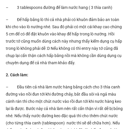
– 3 tablespoons đường để làm nước hang ( 3 thìa canh)
– Để hấp bằng lò thì cả nhà phải có khuôn đảm bảo an toàn
khi cho vào lò nướng nhé. Sau đó phải có một cái khay cao chừng
5 cm để có để đặt khuôn vào khay để hấp trong lò nướng. Hồi
trước tớ cũng muốn dùng cách này nhưng thấy kiếm dụng cụ hấp
trong lò không phải dễ :D Nếu không có thì entry này tớ cũng đã
chụp lại cẩn thận cách hấp bằng nồi mà không cần dùng dụng cụ
chuyên dụng để cả nhà tham khảo đấy.
2. Cách làm:
– Đầu tiên cả nhà làm nước hàng bằng cách cho 3 thìa canh
đường vào nồi đun tới khi đường chảy, bắt đầu sôi và ngả màu
cánh rán thì cho một chút nước vào rồi đun tới khi nước hàng keo
lại là được. Bước này cả nhà làm nên rất cẩn thận vì rất dễ bị bỏng
nhé. Nếu thấy nước đường keo đặc quá thì cho thêm chút nước
(cho từng thìa canh (tablespoon) nước thì sẽ dễ chữa hơn). Nếu