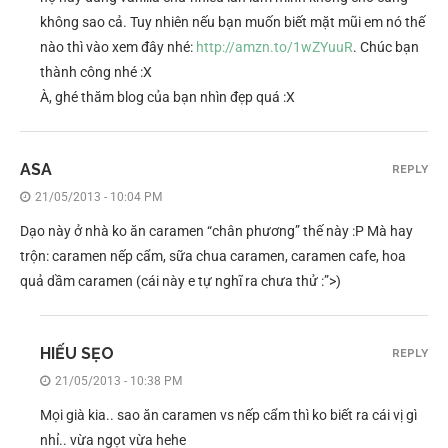
không sao cả. Tuy nhiên nếu bạn muốn biết mặt mũi em nó thế
nào thì vào xem đây nhé:
http://amzn.to/1wZYuuR
. Chúc bạn
thành công nhé :X
À, ghé thăm blog của bạn nhìn đẹp quá :X
ASA
REPLY
21/05/2013 - 10:04 PM
Dạo này ở nhà ko ăn caramen “chân phương” thế này :P Mà hay
trộn: caramen nếp cẩm, sữa chua caramen, caramen cafe, hoa
quả dầm caramen (cái này e tự nghĩ ra chưa thử :”>)
HIẾU SẸO
REPLY
21/05/2013 - 10:38 PM
Mọi già kia.. sao ăn caramen vs nếp cẩm thì ko biết ra cái vị gì
nhỉ.. vừa ngọt vừa hehe