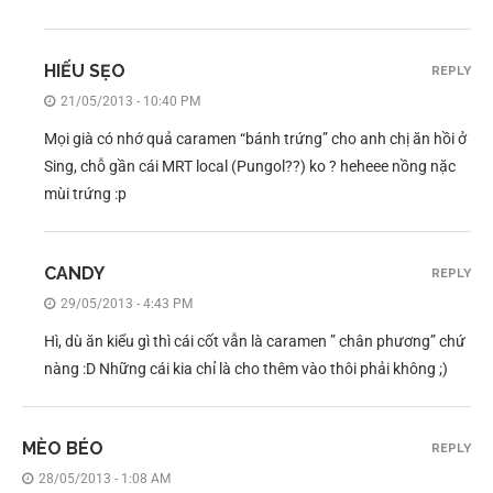
HIẾU SẸO
REPLY
21/05/2013 - 10:40 PM
Mọi già có nhớ quả caramen “bánh trứng” cho anh chị ăn hồi ở
Sing, chỗ gần cái MRT local (Pungol??) ko ? heheee nồng nặc
mùi trứng :p
CANDY
REPLY
29/05/2013 - 4:43 PM
Hì, dù ăn kiểu gì thì cái cốt vẫn là caramen ” chân phương” chứ
nàng :D Những cái kia chỉ là cho thêm vào thôi phải không ;)
MÈO BÉO
REPLY
28/05/2013 - 1:08 AM