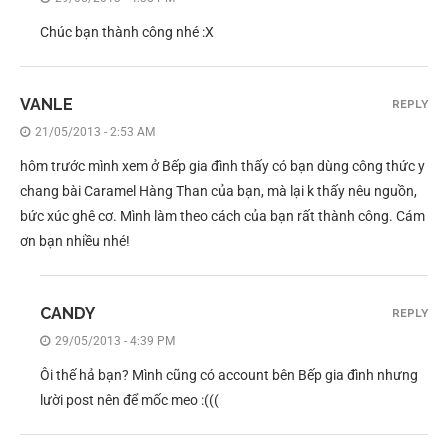
Chúc bạn thành công nhé :X
VANLE
REPLY
21/05/2013 - 2:53 AM
hôm trước mình xem ở Bếp gia đình thấy có bạn dùng công thức y
chang bài Caramel Hàng Than của bạn, mà lại k thấy nêu nguồn,
bức xúc ghê cơ. Mình làm theo cách của bạn rất thành công. Cám
ơn bạn nhiều nhé!
CANDY
REPLY
29/05/2013 - 4:39 PM
Ôi thế hả bạn? Mình cũng có account bên Bếp gia đình nhưng
lười post nên để mốc meo :(((