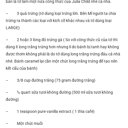
bản là tớ làm một nửa công thức của Julia Child nhé cả nhà.
– 3 quả trứng (tớ dùng loại trứng lớn. Bên Mĩ người ta chia
trứng ra thành các loại với kích cỡ khác nhau và tớ dùng loại
LARGE)
– 2 hoặc 3 lòng đỏ trứng gà ( So với công thức cũ của tớ thì
dùng ít long trắng trứng hơn nhưng lí do bánh bị tanh hay không
được thơm không phải là do tớ dùng long trắng trứng đâu cả nhà
nhé. Bánh caramel lại cần một chút long trắng trứng để tạo nên
kết cấu của bánh)
– 3/8 cup đường trắng (75 gram đường trắng)
– ½ quart sữa tươi không đường (500 ml sữa tươi không
đường)
– 1 teaspoon pure vanilla extract ( 1 thìa café)
– Một chút muối