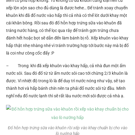
xem có phù hợp không. Tớ không có đủ khuôn cùng loại nên cứ
xếp lộn xộn sao cho đủ dùng là được hehe… Để tránh xoay chuyển
khuôn khi đã đổ nước vào hấp thì cả nhà có thể lót dưới khay một
cái khăn bông. Rồi sau đó đổ hỗn hợp trứng sữa vào khuôn đã
tráng nước hàng, có thể lọc qua rây để tránh gợn trứng chưa
đánh hết hoặc bọt sẽ dẫn đến làm bánh bị rỗ. Xếp khuôn vào khay
hấp thật nhẹ nhàng nhé vì tránh trường hợp tới bước này mà bị đổ
là coi như công cốc đấy :P
– Trong khi đã xếp khuôn vào khay hấp, cả nhà đun một ấm
nước sôi. Sau đó đổ từ từ ấm nước sôi cao tới chừng 2/3 khuôn là
được. Vì nhiệt độ trong lò là để duy trì nước nóng như vậy, sẽ tạo
thành hơi và hấp bánh chín nên ta phải đổ nước sôi từ đầu. Mình
nghĩ nếu đổ nước lạnh thì sẽ rất lâu nước mới sôi được cả nhà ạ.
Đổ hỗn hợp trứng sữa vào khuôn rồi xếp vào khay chuẩn bị cho vào
lò nướng hấp