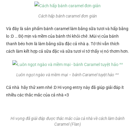
Cách hấp bánh caramel đơn giản
Và đây là sản phẩm bánh caramel làm bằng sữa tươi và hấp bằng
lo :D … Độ mịn và mềm của bánh thì khỏi chê .Mùi vị của bánh
thanh béo hơn là làm bằng sữa đặc cả nhà ạ. Tớ thì vẫn thích
cách làm kết hợp cả sữa đặc và sữa tươi vì tớ thấy vị nó thơm hơn.
Luôn ngọt ngào và mềm mại – bánh Caramel tuyệt hảo ^^
Cả nhà hãy thử xem nhé :D Hi vọng entry này đã giúp giải đáp ít
nhiều các thắc mắc của cả nhà <3
Hi vọng đã giải đáp được thắc mắc của cả nhà về cách làm bánh
Caramel (Flan)