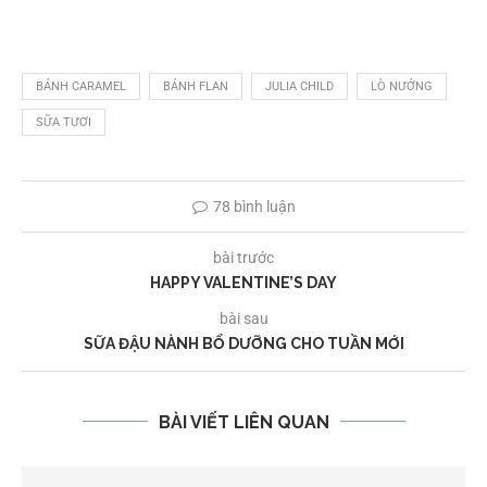
BÁNH CARAMEL
BÁNH FLAN
JULIA CHILD
LÒ NƯỚNG
SỮA TƯƠI
78 bình luận
bài trước
HAPPY VALENTINE’S DAY
bài sau
SỮA ĐẬU NÀNH BỔ DƯỠNG CHO TUẦN MỚI
BÀI VIẾT LIÊN QUAN