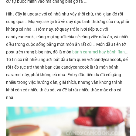
cứ tự buộc mình vào mà chẳng biết gỡ ra …
Hihi, đấy là update với cả nhà như vậy thôi chứ, thời gian đó rồi
cũng qua … Mọi việc sẽ lại trở về quỹ đạo bình thường của nó, phải
không cả nhà … Hôm nay, tớ quay trở lại với tiếp tục với
candycancook , cùng mọi người chia sẻ công việc nấu ăn, và nhiều
điều trong cuộc sống bằng một món ăn rất cũ … Món đầu tiên tớ
post trên trang blog này, đó là món
bánh caramel hay bánh flan
…
Tớ tin có rất nhiều người bắt đầu làm quen với candycancook, để
rồi tiếp tục trở thành bạn của candycancook là từ món bánh
caramel này, phải không cả nhà. Entry đầu tiên dù đã cố gắng
nhiều trong việc hướng dẫn, giải thích, nhưng vẫn không tránh
khỏi còn có nhiều thiếu sót và để lại rất nhiều thắc mắc cho cả
nhà.