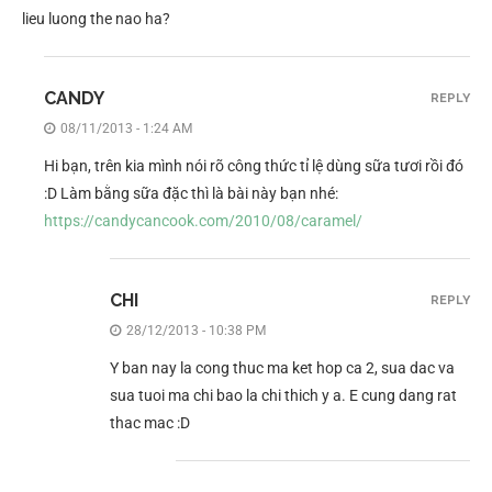
lieu luong the nao ha?
CANDY
REPLY
08/11/2013 - 1:24 AM
Hi bạn, trên kia mình nói rõ công thức tỉ lệ dùng sữa tươi rồi đó
:D Làm bằng sữa đặc thì là bài này bạn nhé:
https://candycancook.com/2010/08/caramel/
CHI
REPLY
28/12/2013 - 10:38 PM
Y ban nay la cong thuc ma ket hop ca 2, sua dac va
sua tuoi ma chi bao la chi thich y a. E cung dang rat
thac mac :D