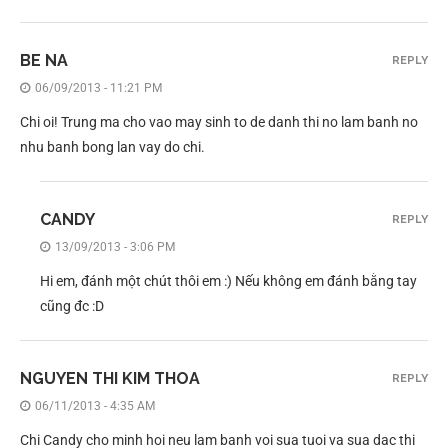
BE NA
REPLY
06/09/2013 - 11:21 PM
Chi oi! Trung ma cho vao may sinh to de danh thi no lam banh no
nhu banh bong lan vay do chi.
CANDY
REPLY
13/09/2013 - 3:06 PM
Hi em, đánh một chút thôi em :) Nếu không em đánh bằng tay
cũng đc :D
NGUYEN THI KIM THOA
REPLY
06/11/2013 - 4:35 AM
Chi Candy cho minh hoi neu lam banh voi sua tuoi va sua dac thi