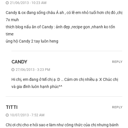
21/06/2013 - 10:23 AM
Candy & ox đang sống châu Á ah , có lẽ em nhỏ tuổi hơn chị đó ,chị
7x muh
thích blog nấu ăn of Candy : ảnh đẹp ,recipe gọn ,nhanh ko tốn
time
ủng hộ Candy 2 tay luôn heng
CANDY
REPLY
27/06/2013 - 3:23 PM
Hi chị, em đang ở Mĩ chị ạ :D … Cám ơn chị nhiều ạ :X Chúc chị
và gia đình luôn hạnh phúc^^
TITTI
REPLY
10/07/2013 - 7:52 AM
Chị ơi chị cho e hỏi sao e làm như công thức của chị nhưng bánh