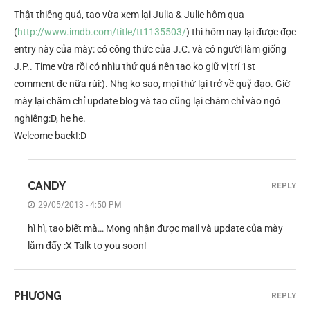
Thật thiêng quá, tao vừa xem lại Julia & Julie hôm qua
(
http://www.imdb.com/title/tt1135503/
) thì hôm nay lại được đọc
entry này của mày: có công thức của J.C. và có người làm giống
J.P.. Time vừa rồi có nhìu thứ quá nên tao ko giữ vị trí 1st
comment đc nữa rùi:). Nhg ko sao, mọi thứ lại trở về quỹ đạo. Giờ
mày lại chăm chỉ update blog và tao cũng lại chăm chỉ vào ngó
nghiêng:D, he he.
Welcome back!:D
CANDY
REPLY
29/05/2013 - 4:50 PM
hì hì, tao biết mà… Mong nhận được mail và update của mày
lắm đấy :X Talk to you soon!
PHƯƠNG
REPLY