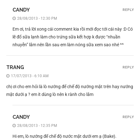
CANDY
REPLY
28/08/2013 - 12:30 PM
Em ơi, trả lời xong cái comment kia rồi mới đọc tới cái này :D Có
lẽ đổ sữa lạnh làm cho trứng sữa kết hợp k được “nhuần
nhuyễn” lắm nên lần sau em làm nóng sữa xem sao nhé ^^
TRANG
REPLY
17/07/2013 - 6:10 AM
chị ơi cho em hỏi là lò nướng để chế độ nướng mặt trên hay nướng
mặt dưới ạ ? em ít dùng lò nên k rành cho lắm
CANDY
REPLY
28/08/2013 - 12:35 PM
Hi em, lò nướng để chế độ nước mặt dưới em ạ (Bake).