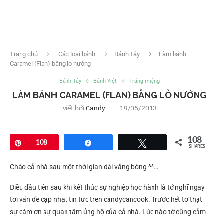
Trang chủ
Các loại bánh
Bánh Tây
Làm bánh
Caramel (Flan) bằng lò nướng
Bánh Tây
Bánh Việt
Tráng miệng
LÀM BÁNH CARAMEL (FLAN) BẰNG LÒ NƯỚNG
viết bởi
Candy
19/05/2013
108
Pin
108
Share
Tweet
SHARES
Chào cả nhà sau một thời gian dài vắng bóng ^^…
Điều đầu tiên sau khi kết thúc sự nghiệp học hành là tớ nghĩ ngay
tới vấn đề cập nhật tin tức trên candycancook. Trước hết tớ thật
sự cám ơn sự quan tâm ủng hộ của cả nhà. Lúc nào tớ cũng cảm