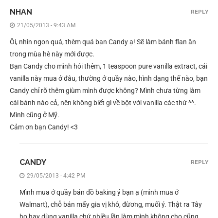
NHAN
REPLY
21/05/2013 - 9:43 AM
Ôi, nhìn ngon quá, thèm quá bạn Candy ạ! Sẽ làm bánh flan ăn
trong mùa hè này mới được.
Bạn Candy cho mình hỏi thêm, 1 teaspoon pure vanilla extract, cái
vanilla này mua ở đâu, thường ở quầy nào, hình dạng thế nào, bạn
Candy chỉ rõ thêm giùm mình được không? Mình chưa từng làm
cái bánh nào cả, nên không biết gì về bột với vanilla các thứ ^^.
Mình cũng ở Mỹ.
Cảm ơn bạn Candy! <3
CANDY
REPLY
29/05/2013 - 4:42 PM
Mình mua ở quầy bán đồ baking ý bạn ạ (mình mua ở
Walmart), chỗ bán mấy gia vị khô, đừơng, muối ý. Thật ra Tây
họ hay dùng vanilla chứ nhiều lần làm mình không cho cũng