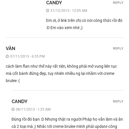
CANDY
REPLY
31/12/2013 - 12:05 AM
Em ơi, ở link trên chị có nói công thức rồi đó
:D Em vào xem nhé ;)
VÂN
REPLY
07/11/2013 - 6:55 PM
cách làm flan như thế này rất tiện, không phải mở vung liên tục
mà cốt bánh đứng đẹp, tuy nhiên nhiều ng lại nhầm với creme
brulee :(
CANDY
REPLY
08/11/2013 - 1:25 AM
Đúng rồi đó bạn :D Nhưng thật ra người Pháp họ vẫn làm và ăn
cả 2 loại mà ;) Nhắc tới creme brulee mình phải update công