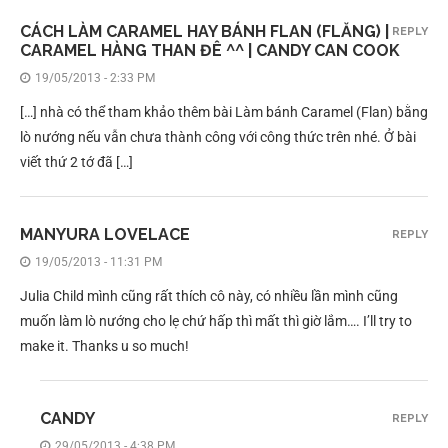
CÁCH LÀM CARAMEL HAY BÁNH FLAN (FLĂNG) |
REPLY
CARAMEL HÀNG THAN ĐÊ ^^ | CANDY CAN COOK
19/05/2013 - 2:33 PM
[…] nhà có thể tham khảo thêm bài Làm bánh Caramel (Flan) bằng
lò nướng nếu vẫn chưa thành công với công thức trên nhé. Ở bài
viết thứ 2 tớ đã […]
MANYURA LOVELACE
REPLY
19/05/2013 - 11:31 PM
Julia Child mình cũng rất thích cô này, có nhiều lần mình cũng
muốn làm lò nướng cho lẹ chứ hấp thì mất thì giờ lắm…. I’ll try to
make it. Thanks u so much!
CANDY
REPLY
29/05/2013 - 4:38 PM