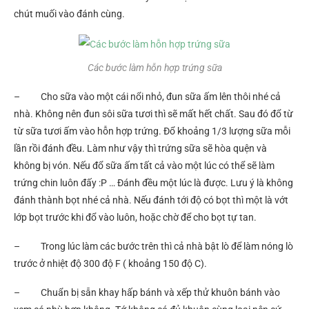
chút muối vào đánh cùng.
Các bước làm hỗn hợp trứng sữa
– Cho sữa vào một cái nổi nhỏ, đun sữa ấm lên thôi nhé cả
nhà. Không nên đun sôi sữa tươi thì sẽ mất hết chất. Sau đó đổ từ
từ sữa tươi ấm vào hỗn hợp trứng. Đổ khoảng 1/3 lượng sữa mỗi
lần rồi đánh đều. Làm như vậy thì trứng sữa sẽ hòa quện và
không bị vón. Nếu đổ sữa ấm tất cả vào một lúc có thể sẽ làm
trứng chin luôn đấy :P … Đánh đều một lúc là được. Lưu ý là không
đánh thành bọt nhé cả nhà. Nếu đánh tới độ có bọt thì một là vớt
lớp bọt trước khi đổ vào luôn, hoặc chờ để cho bọt tự tan.
– Trong lúc làm các bước trên thì cả nhà bật lò để làm nóng lò
trước ở nhiệt độ 300 độ F ( khoảng 150 độ C).
– Chuẩn bị sẵn khay hấp bánh và xếp thử khuôn bánh vào