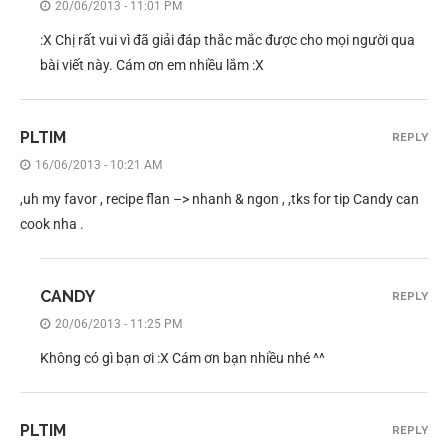
20/06/2013 - 11:01 PM
:X Chị rất vui vì đã giải đáp thắc mắc được cho mọi người qua
bài viết này. Cám ơn em nhiều lắm :X
PLTIM
REPLY
16/06/2013 - 10:21 AM
,uh my favor , recipe flan –> nhanh & ngon , ,tks for tip Candy can
cook nha .
CANDY
REPLY
20/06/2013 - 11:25 PM
Không có gì bạn ơi :X Cám ơn bạn nhiều nhé ^^
PLTIM
REPLY