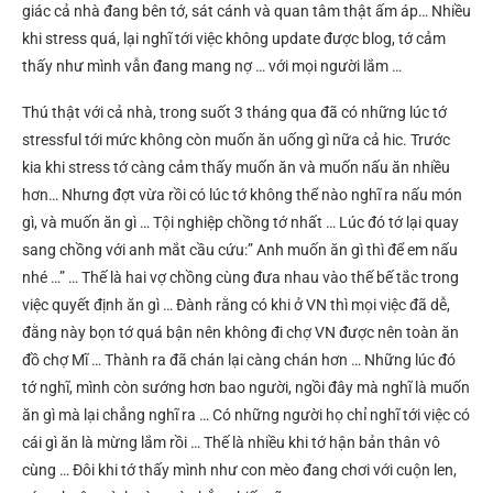
giác cả nhà đang bên tớ, sát cánh và quan tâm thật ấm áp… Nhiều
khi stress quá, lại nghĩ tới việc không update được blog, tớ cảm
thấy như mình vẫn đang mang nợ … với mọi người lắm …
Thú thật với cả nhà, trong suốt 3 tháng qua đã có những lúc tớ
stressful tới mức không còn muốn ăn uống gì nữa cả hic. Trước
kia khi stress tớ càng cảm thấy muốn ăn và muốn nấu ăn nhiều
hơn… Nhưng đợt vừa rồi có lúc tớ không thể nào nghĩ ra nấu món
gì, và muốn ăn gì … Tội nghiệp chồng tớ nhất … Lúc đó tớ lại quay
sang chồng với anh mắt cầu cứu:” Anh muốn ăn gì thì để em nấu
nhé …” … Thế là hai vợ chồng cùng đưa nhau vào thế bế tắc trong
việc quyết định ăn gì … Đành rằng có khi ở VN thì mọi việc đã dễ,
đằng này bọn tớ quá bận nên không đi chợ VN được nên toàn ăn
đồ chợ Mĩ … Thành ra đã chán lại càng chán hơn … Những lúc đó
tớ nghĩ, mình còn sướng hơn bao người, ngồi đây mà nghĩ là muốn
ăn gì mà lại chẳng nghĩ ra … Có những người họ chỉ nghĩ tới việc có
cái gì ăn là mừng lắm rồi … Thế là nhiều khi tớ hận bản thân vô
cùng … Đôi khi tớ thấy mình như con mèo đang chơi với cuộn len,