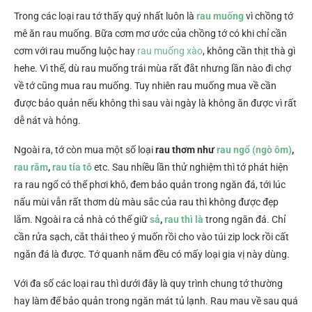
Trong các loại rau tớ thấy quý nhất luôn là
rau muống
vì chồng tớ
mê ăn rau muống. Bữa cơm mơ ước của chồng tớ có khi chỉ cần
cơm với rau muống luộc hay
rau muống xào
, không cần thịt thà gì
hehe. Vì thế, dù rau muống trái mùa rất đắt nhưng lần nào đi chợ
về tớ cũng mua rau muống. Tuy nhiên rau muống mua về cần
được bảo quản nếu không thì sau vài ngày là không ăn được vì rất
dễ nát và hỏng.
Ngoài ra, tớ còn mua một số loại
rau thơm như
rau ngổ (ngò ôm)
,
rau răm
,
rau tía tô
etc. Sau nhiều lần thử nghiệm thì tớ phát hiện
ra rau ngổ có thể phơi khô, đem bảo quản trong ngăn đá, tới lúc
nấu mùi vẫn rất thơm dù màu sắc của rau thì không được đẹp
lắm. Ngoài ra cả nhà có thể giữ
sả
,
rau thì là
trong ngăn đá. Chỉ
cần rửa sạch, cắt thái theo ý muốn rồi cho vào túi zip lock rồi cất
ngăn đá là được. Tớ quanh năm đều có mấy loại gia vị này dùng.
Với đa số các loại rau thì dưới đây là quy trình chung tớ thường
hay làm để bảo quản trong ngăn mát tủ lạnh. Rau mau về sau quá