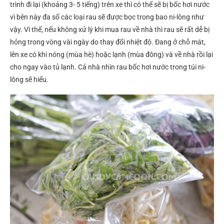
trình đi lại (khoảng 3- 5 tiếng) trên xe thì có thể sẽ bị bốc hơi nước
vì bên này đa số các loại rau sẽ được bọc trong bao ni-lông như
vậy. Vì thế, nếu không xử lý khi mua rau về nhà thì rau sẽ rất dễ bị
hỏng trong vòng vài ngày do thay đổi nhiệt độ. Đang ở chỗ mát,
lên xe có khi nóng (mùa hè) hoặc lạnh (mùa đông) và về nhà rồi lại
cho ngay vào tủ lạnh. Cả nhà nhìn rau bốc hơi nước trong túi ni-
lông sẽ hiểu.