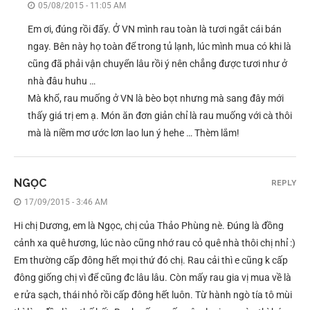
05/08/2015 - 11:05 AM
Em ơi, đúng rồi đấy. Ở VN mình rau toàn là tươi ngắt cái bán
ngay. Bên này họ toàn để trong tủ lạnh, lúc mình mua có khi là
cũng đã phải vận chuyển lâu rồi ý nên chẳng được tươi như ở
nhà đâu huhu …
Mà khổ, rau muống ở VN là bèo bọt nhưng mà sang đây mới
thấy giá trị em ạ. Món ăn đơn giản chỉ là rau muống với cà thôi
mà là niềm mơ ước lơn lao lun ý hehe … Thèm lắm!
NGỌC
REPLY
17/09/2015 - 3:46 AM
Hi chị Dương, em là Ngọc, chị của Thảo Phùng nè. Đúng là đồng
cảnh xa quê hương, lúc nào cũng nhớ rau cỏ quê nhà thôi chị nhỉ :)
Em thường cấp đông hết mọi thứ đó chị. Rau cải thì e cũng k cấp
đông giống chị vì để cũng đc lâu lâu. Còn mấy rau gia vị mua về là
e rửa sạch, thái nhỏ rồi cấp đông hết luôn. Từ hành ngò tía tô mùi