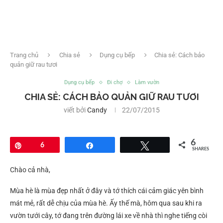
Trang chủ
Chia sẻ
Dụng cụ bếp
Chia sẻ: Cách bảo
quản giữ rau tươi
Dụng cụ bếp
Đi chợ
Làm vườn
CHIA SẺ: CÁCH BẢO QUẢN GIỮ RAU TƯƠI
viết bởi
Candy
22/07/2015
6
Pin
6
Share
Tweet
SHARES
Chào cả nhà,
Mùa hè là mùa đẹp nhất ở đây và tớ thích cái cảm giác yên bình
mát mẻ, rất dễ chịu của mùa hè. Ấy thế mà, hôm qua sau khi ra
vườn tưới cây, tớ đang trên đường lái xe về nhà thì nghe tiếng còi