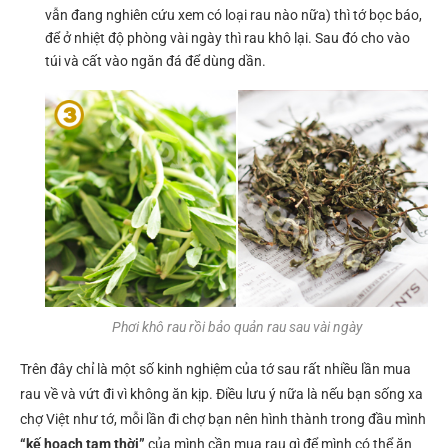
vẫn đang nghiên cứu xem có loại rau nào nữa) thì tớ bọc báo,
để ở nhiệt độ phòng vài ngày thì rau khô lại. Sau đó cho vào
túi và cất vào ngăn đá để dùng dần.
Phơi khô rau rồi bảo quản rau sau vài ngày
Trên đây chỉ là một số kinh nghiệm của tớ sau rất nhiều lần mua
rau về và vứt đi vì không ăn kịp. Điều lưu ý nữa là nếu bạn sống xa
chợ Việt như tớ, mỗi lần đi chợ bạn nên hình thành trong đầu mình
“kế hoạch tạm thời”
của mình cần mua rau gì để mình có thể ăn