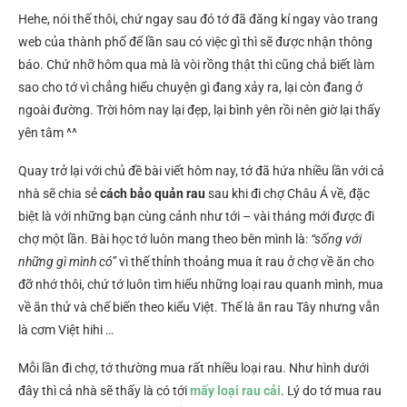
Hehe, nói thế thôi, chứ ngay sau đó tớ đã đăng kí ngay vào trang
web của thành phố để lần sau có việc gì thì sẽ được nhận thông
báo. Chứ nhỡ hôm qua mà là vòi rồng thật thì cũng chả biết làm
sao cho tớ vì chẳng hiểu chuyện gì đang xảy ra, lại còn đang ở
ngoài đường. Trời hôm nay lại đẹp, lại bình yên rồi nên giờ lại thấy
yên tâm ^^
Quay trở lại với chủ đề bài viết hôm nay, tớ đã hứa nhiều lần với cả
nhà sẽ chia sẻ
cách bảo quản rau
sau khi đi chợ Châu Á về, đặc
biệt là với những bạn cùng cảnh như tới – vài tháng mới được đi
chợ một lần. Bài học tớ luôn mang theo bên mình là:
“sống với
những gì mình có”
vì thế thỉnh thoảng mua ít rau ở chợ về ăn cho
đỡ nhớ thôi, chứ tớ luôn tìm hiểu những loại rau quanh mình, mua
về ăn thử và chế biến theo kiểu Việt. Thế là ăn rau Tây nhưng vẫn
là cơm Việt hihi …
Mỗi lần đi chợ, tớ thường mua rất nhiều loại rau. Như hình dưới
đây thì cả nhà sẽ thấy là có tới
mấy loại rau cải
. Lý do tớ mua rau