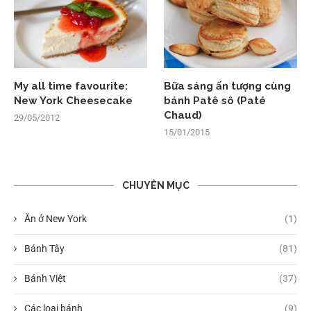
My all time favourite:
Bữa sáng ấn tượng cùng
New York Cheesecake
bánh Patê sô (Paté
Chaud)
29/05/2012
15/01/2015
CHUYÊN MỤC
Ăn ở New York
(1)
Bánh Tây
(81)
Bánh Việt
(37)
Các loại bánh
(9)