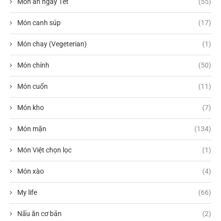
Món ăn ngày Tết
(55)
Món canh súp
(17)
Món chay (Vegeterian)
(1)
Món chính
(50)
Món cuốn
(11)
Món kho
(7)
Món mặn
(134)
Món Việt chọn lọc
(1)
Món xào
(4)
My life
(66)
Nấu ăn cơ bản
(2)