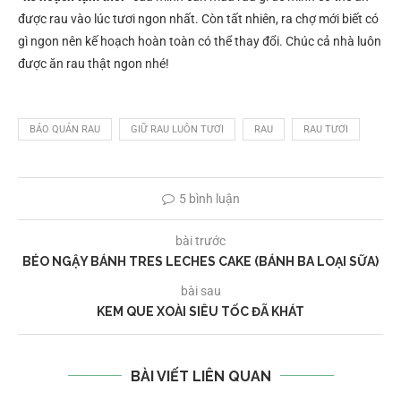
được rau vào lúc tươi ngon nhất. Còn tất nhiên, ra chợ mới biết có
gì ngon nên kế hoạch hoàn toàn có thể thay đổi. Chúc cả nhà luôn
được ăn rau thật ngon nhé!
BẢO QUẢN RAU
GIỮ RAU LUÔN TƯƠI
RAU
RAU TƯƠI
5 bình luận
bài trước
BÉO NGẬY BÁNH TRES LECHES CAKE (BÁNH BA LOẠI SỮA)
bài sau
KEM QUE XOÀI SIÊU TỐC ĐÃ KHÁT
BÀI VIẾT LIÊN QUAN