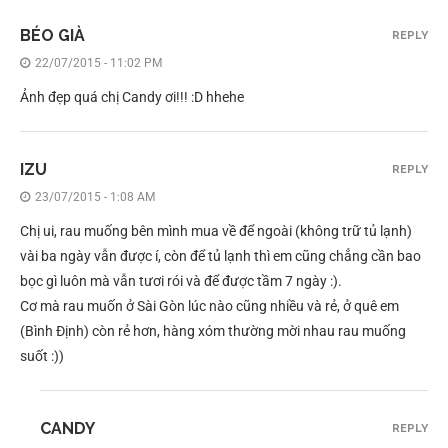
BÉO GIÀ
REPLY
22/07/2015 - 11:02 PM
Ảnh đẹp quá chị Candy ơi!!! :D hhehe
IZU
REPLY
23/07/2015 - 1:08 AM
Chị ui, rau muống bên mình mua về để ngoài (không trữ tủ lạnh)
vài ba ngày vẫn được í, còn để tủ lạnh thì em cũng chẳng cần bao
bọc gì luôn mà vẫn tươi rói và để được tầm 7 ngày :).
Cơ mà rau muốn ở Sài Gòn lúc nào cũng nhiều và rẻ, ở quê em
(Bình Định) còn rẻ hơn, hàng xóm thường mời nhau rau muống
suốt :))
CANDY
REPLY