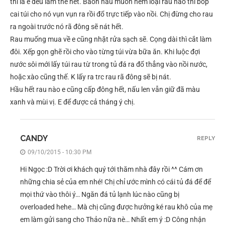
thì là e đều làm thế hết. Baoh nấu muốn nêm loại rau nào thì bóp
cai túi cho nó vụn vụn ra rồi đổ trực tiếp vào nồi. Chị đừng cho rau
ra ngoài trước nó rã đông sẽ nát hết.
Rau muống mua về e cũng nhặt rửa sạch sẽ. Cọng dài thì cắt làm
đôi. Xếp gọn ghẽ rồi cho vào từng túi vừa bữa ăn. Khi luộc đợi
nước sôi mới lấy túi rau từ trong tủ đá ra đổ thẳng vào nồi nước,
hoặc xào cũng thế. K lấy ra trc rau rã đông sẽ bị nát.
Hầu hết rau nào e cũng cấp đông hết, nấu len vẫn giữ đã màu
xanh và mùi vị. E để được cả tháng ý chị.
CANDY
REPLY
09/10/2015 - 10:30 PM
Hi Ngọc :D Trời ơi khách quý tới thăm nhà đây rồi ^^ Cám ơn
những chia sẻ của em nhé! Chị chỉ ước mình có cái tủ đá để để
mọi thứ vào thôi ý… Ngăn đá tủ lạnh lúc nào cũng bị
overloaded hehe… Mà chị cũng được hưởng ké rau khô của mẹ
em làm gửi sang cho Thảo nữa nè… Nhất em ý :D Công nhận