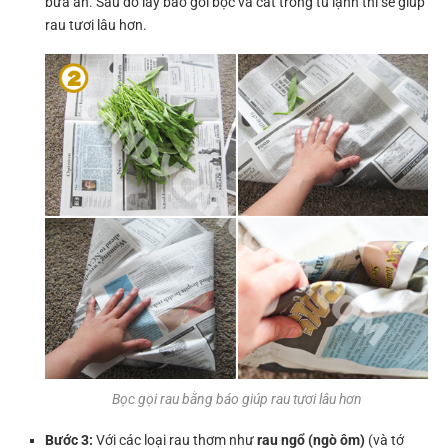
bữa ăn. Sau đó lấy báo gói bọc và cất trong tủ lạnh thì sẽ giúp
rau tươi lâu hơn.
Bọc gọi rau bằng báo giúp rau tươi lâu hơn
Bước 3:
Với các loại rau thơm như
rau ngổ (ngò ôm)
(và tớ