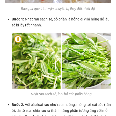
Rau qua quá trình vận chuyển bị thay đổi nhiệt độ
Bước 1:
Nhặt rau sạch sẽ, bỏ phần lá hỏng đi vì lá hỏng để lâu
sẽ bị lây rất nhanh.
Nhặt rau sạch sẽ, loại bỏ các phần hỏng
Bước 2:
Với các loại rau như rau muống, mồng tơi, cải cúc (tần
ô), tía tô etc., chia rau ra thành từng phần tương ứng với mỗi