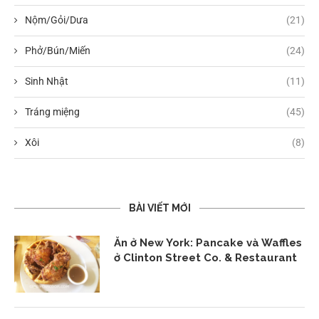
Nộm/Gỏi/Dưa
(21)
Phở/Bún/Miến
(24)
Sinh Nhật
(11)
Tráng miệng
(45)
Xôi
(8)
BÀI VIẾT MỚI
Ăn ở New York: Pancake và Waffles
ở Clinton Street Co. & Restaurant