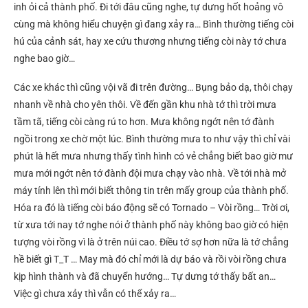
inh ỏi cả thành phố. Đi tới đâu cũng nghe, tự dưng hốt hoảng vô
cùng mà không hiểu chuyện gì đang xảy ra… Bình thường tiếng còi
hú của cảnh sát, hay xe cứu thương nhưng tiếng còi này tớ chưa
nghe bao giờ…
Các xe khác thì cũng vội vã đi trên đường… Bụng bảo dạ, thôi chạy
nhanh về nhà cho yên thôi. Về đến gần khu nhà tớ thì trời mưa
tầm tã, tiếng còi càng rú to hơn. Mưa không ngớt nên tớ đành
ngồi trong xe chờ một lúc. Bình thường mưa to như vậy thì chỉ vài
phút là hết mưa nhưng thấy tình hình có vẻ chẳng biết bao giờ mư
mưa mới ngớt nên tớ đành đội mưa chạy vào nhà. Về tới nhà mở
máy tính lên thì mới biết thông tin trên mấy group của thành phố.
Hóa ra đó là tiếng còi báo động sẽ có Tornado – Vòi rồng… Trời ơi,
từ xưa tới nay tớ nghe nói ở thành phố này không bao giờ có hiện
tượng vòi rồng vì là ở trên núi cao. Điều tớ sợ hơn nữa là tớ chẳng
hề biết gì T_T … May mà đó chỉ mới là dự báo và rồi vòi rồng chưa
kịp hình thành và đã chuyển hướng… Tự dưng tớ thấy bất an…
Việc gì chưa xảy thì vẫn có thể xảy ra…