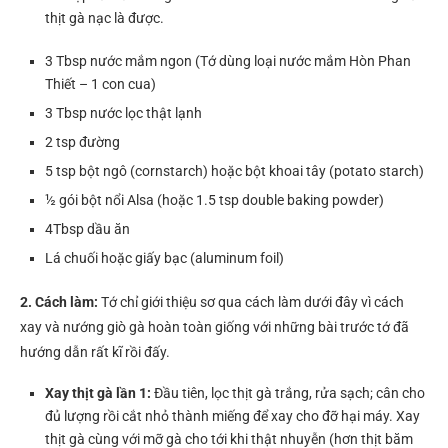
thịt gà nạc là được.
3 Tbsp nước mắm ngon (Tớ dùng loại nước mắm Hòn Phan
Thiết – 1 con cua)
3 Tbsp nước lọc thật lạnh
2 tsp đường
5 tsp bột ngô (cornstarch) hoặc bột khoai tây (potato starch)
½ gói bột nổi Alsa (hoặc 1.5 tsp double baking powder)
4Tbsp dầu ăn
Lá chuối hoặc giấy bạc (aluminum foil)
2. Cách làm:
Tớ chỉ giới thiệu sơ qua cách làm dưới đây vì cách
xay và nướng giò gà hoàn toàn giống với những bài trước tớ đã
hướng dẫn rất kĩ rồi đấy.
Xay thịt gà lần 1:
Đầu tiên, lọc thịt gà trắng, rửa sạch; cân cho
đủ lượng rồi cắt nhỏ thành miếng để xay cho đỡ hại máy. Xay
thịt gà cùng với mỡ gà cho tới khi thật nhuyễn (hơn thịt băm