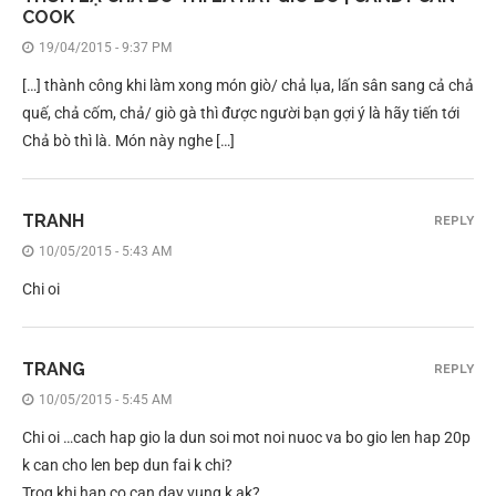
COOK
19/04/2015 - 9:37 PM
[…] thành công khi làm xong món giò/ chả lụa, lấn sân sang cả chả
quế, chả cốm, chả/ giò gà thì được người bạn gợi ý là hãy tiến tới
Chả bò thì là. Món này nghe […]
TRANH
REPLY
10/05/2015 - 5:43 AM
Chi oi
TRANG
REPLY
10/05/2015 - 5:45 AM
Chi oi …cach hap gio la dun soi mot noi nuoc va bo gio len hap 20p
k can cho len bep dun fai k chi?
Trog khi hap co can day vung k ak?