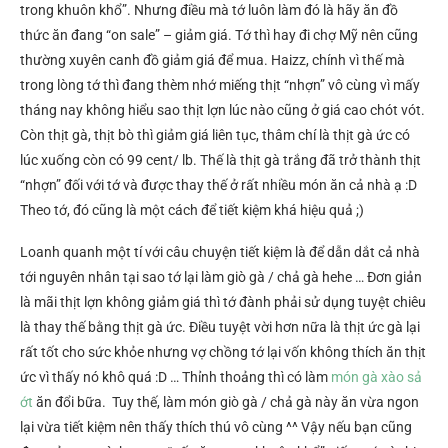
trong khuôn khổ”. Nhưng điều mà tớ luôn làm đó là hãy ăn đồ
thức ăn đang “on sale” – giảm giá. Tớ thì hay đi chợ Mỹ nên cũng
thường xuyên canh đồ giảm giá để mua. Haizz, chính vì thế mà
trong lòng tớ thì đang thèm nhớ miếng thịt “nhợn” vô cùng vì mấy
tháng nay không hiểu sao thịt lợn lúc nào cũng ở giá cao chót vót.
Còn thịt gà, thịt bò thì giảm giá liên tục, thâm chí là thịt gà ức có
lúc xuống còn có 99 cent/ lb. Thế là thịt gà trắng đã trở thành thịt
“nhợn” đối với tớ và được thay thế ở rất nhiều món ăn cả nhà ạ :D
Theo tớ, đó cũng là một cách để tiết kiệm khá hiệu quả ;)
Loanh quanh một tí với câu chuyện tiết kiệm là để dẫn dắt cả nhà
tới nguyên nhân tại sao tớ lại làm giò gà / chả gà hehe … Đơn giản
là mãi thịt lợn không giảm giá thì tớ đành phải sử dụng tuyệt chiêu
là thay thế bằng thịt gà ức. Điều tuyệt vời hơn nữa là thịt ức gà lại
rất tốt cho sức khỏe nhưng vợ chồng tớ lại vốn không thích ăn thịt
ức vì thấy nó khô quá :D … Thỉnh thoảng thì có làm
món gà xào sả
ớt
ăn đổi bữa. Tuy thế, làm món giò gà / chả gà này ăn vừa ngon
lại vừa tiết kiệm nên thấy thích thú vô cùng ^^ Vậy nếu bạn cũng