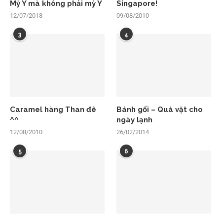
Mỳ Ý mà không phải mỳ Ý
Singapore!
12/07/2018
09/08/2010
3
4
Caramel hàng Than đê
Bánh gối – Quà vặt cho
^^
ngày lạnh
12/08/2010
26/02/2014
5
6