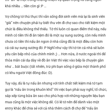
khá nhiều … tiền còn gì :P …
Vợ chồng tớ thú thực thì vẫn sống đời sinh viên mà lại là sinh viên
“già” nên chuyện phải tự biết thu vén đi chợ sao cho tiết kiệm một
chút là điều không thể thiếu. Tớ thì luôn có quan điểm thế này, nếu
mình có tiền thì đi ăn tiệm đó là một sự sung sướng, còn nếu mình
chưa có tiền thì nấu ăn ngon ở nhà cũng đã là một điều còn hơn
cả cái sự sung sướng đó :P Nghĩ như vậy thì tớ tin cả nhà sẽ luôn
yêu căn bếp nhỏ của chính mình ;) … Hơn nữa, ở nước ngoài thì để
thỏa mãn cái dạ dày về đồ ăn Việt thì việc vào bếp là chuyện gần
như … bắt buộc (tất nhiên, trừ phi bạn sống ở giữa một thành phố
có khu người Việt đông đúc :D).
Tuy vậy, dù là tự nấu ăn nhưng với tính chất tiết kiệm mà tớ tạm
gọi là “nấu ăn trong khuôn khổ” thì việc bạn phải suy nghĩ, tổ chức,
sắp xếp từng bữa ăn sao cho phù hợp với những nguyên liệu bạn
mua cũng là một việc không dễ. Có lẽ tớ nên để dành vào một
entry khác để chia sẻ với cả nhà thêm cách đi chợ để “nấu ăn