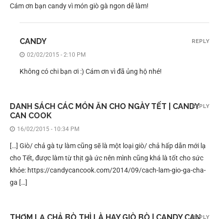
Cám ơn bạn candy vì món giò gà ngon dễ làm!
CANDY
REPLY
02/02/2015 - 2:10 PM
Không có chi bạn ơi :) Cám ơn vì đã ủng hộ nhé!
DANH SÁCH CÁC MÓN ĂN CHO NGÀY TẾT | CANDY
REPLY
CAN COOK
16/02/2015 - 10:34 PM
[…] Giò/ chả gà tự làm cũng sẽ là một loại giò/ chả hấp dẫn mới lạ
cho Tết, được làm từ thịt gà ức nên mình cũng khá là tốt cho sức
khỏe: https://candycancook.com/2014/09/cach-lam-gio-ga-cha-
ga […]
THƠM LẠ CHẢ BÒ THÌ LÀ HAY GIÒ BÒ | CANDY CAN
REPLY