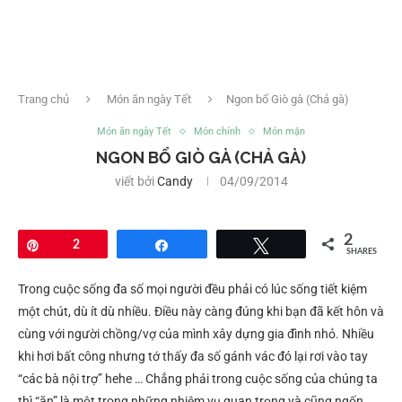
Trang chủ
Món ăn ngày Tết
Ngon bổ Giò gà (Chả gà)
Món ăn ngày Tết
Món chính
Món mặn
NGON BỔ GIÒ GÀ (CHẢ GÀ)
viết bởi
Candy
04/09/2014
2
Pin
2
Share
Tweet
SHARES
Trong cuộc sống đa số mọi người đều phải có lúc sống tiết kiệm
một chút, dù ít dù nhiều. Điều này càng đúng khi bạn đã kết hôn và
cùng với người chồng/vợ của mình xây dựng gia đình nhỏ. Nhiều
khi hơi bất công nhưng tớ thấy đa số gánh vác đó lại rơi vào tay
“các bà nội trợ” hehe … Chẳng phải trong cuộc sống của chúng ta
thì “ăn” là một trong những nhiệm vụ quan trọng và cũng ngốn