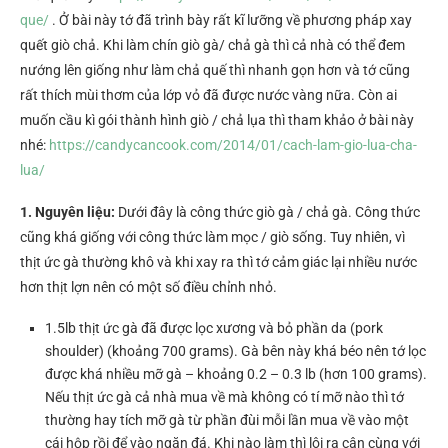
que/
. Ở bài này tớ đã trình bày rất kĩ lưỡng về phương pháp xay
quết giò chả. Khi làm chín giò gà/ chả gà thì cả nhà có thể đem
nướng lên giống như làm chả quế thì nhanh gọn hơn và tớ cũng
rất thích mùi thơm của lớp vỏ đã được nước vàng nữa. Còn ai
muốn cầu kì gói thành hình giò / chả lụa thì tham khảo ở bài này
nhé:
https://candycancook.com/2014/01/cach-lam-gio-lua-cha-
lua/
1. Nguyên liệu:
Dưới đây là công thức giò gà / chả gà. Công thức
cũng khá giống với công thức làm mọc / giò sống. Tuy nhiên, vì
thịt ức gà thường khô và khi xay ra thì tớ cảm giác lại nhiều nước
hơn thịt lợn nên có một số điều chỉnh nhỏ.
1.5lb thịt ức gà đã được lọc xương và bỏ phần da (pork
shoulder) (khoảng 700 grams). Gà bên này khá béo nên tớ lọc
được khá nhiều mỡ gà – khoảng 0.2 – 0.3 lb (hơn 100 grams).
Nếu thịt ức gà cả nhà mua về mà không có tí mỡ nào thì tớ
thường hay tích mỡ gà từ phần đùi mỗi lần mua về vào một
cái hộp rồi để vào ngăn đá. Khi nào làm thì lôi ra cân cùng với