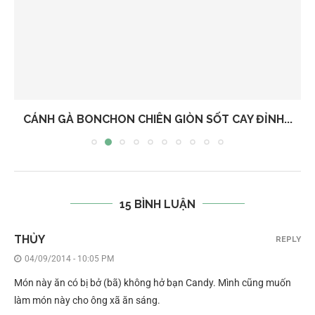
CÁNH GÀ BONCHON CHIÊN GIÒN SỐT CAY ĐỈNH...
15 BÌNH LUẬN
THỦY
REPLY
04/09/2014 - 10:05 PM
Món này ăn có bị bở (bã) không hở bạn Candy. Mình cũng muốn
làm món này cho ông xã ăn sáng.