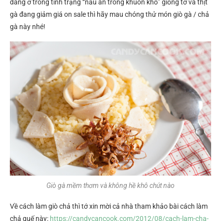
đang ở trong tình trạng “nấu ăn trong khuôn khổ” giống tớ và thịt
gà đang giảm giá on sale thì hãy mau chóng thử món giò gà / chả
gà này nhé!
Giò gà mềm thơm và không hề khô chút nào
Về cách làm giò chả thì tớ xin mời cả nhà tham khảo bài cách làm
chả quế này:
https://candycancook.com/2012/08/cach-lam-cha-