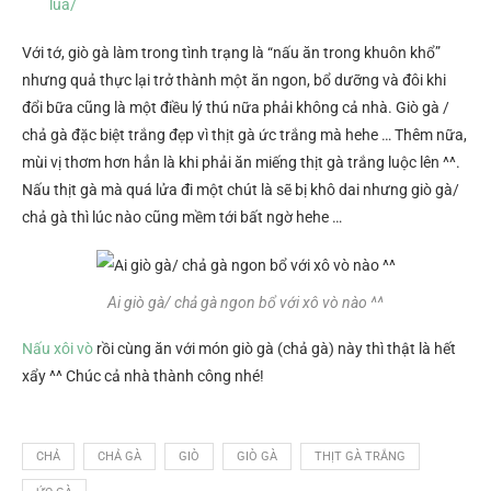
lua/
Với tớ, giò gà làm trong tình trạng là “nấu ăn trong khuôn khổ”
nhưng quả thực lại trở thành một ăn ngon, bổ dưỡng và đôi khi
đổi bữa cũng là một điều lý thú nữa phải không cả nhà. Giò gà /
chả gà đặc biệt trắng đẹp vì thịt gà ức trắng mà hehe … Thêm nữa,
mùi vị thơm hơn hẳn là khi phải ăn miếng thịt gà trắng luộc lên ^^.
Nấu thịt gà mà quá lửa đi một chút là sẽ bị khô dai nhưng giò gà/
chả gà thì lúc nào cũng mềm tới bất ngờ hehe …
Ai giò gà/ chả gà ngon bổ với xô vò nào ^^
Nấu xôi vò
rồi cùng ăn với món giò gà (chả gà) này thì thật là hết
xẩy ^^ Chúc cả nhà thành công nhé!
CHẢ
CHẢ GÀ
GIÒ
GIÒ GÀ
THỊT GÀ TRẮNG