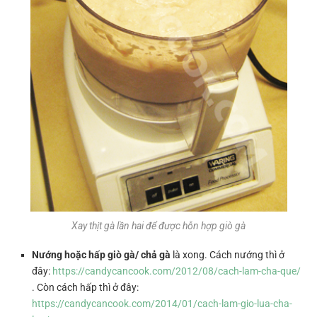
Xay thịt gà lần hai để được hỗn hợp giò gà
Nướng hoặc hấp giò gà/ chả gà
là xong. Cách nướng thì ở
đây:
https://candycancook.com/2012/08/cach-lam-cha-que/
. Còn cách hấp thì ở đây:
https://candycancook.com/2014/01/cach-lam-gio-lua-cha-