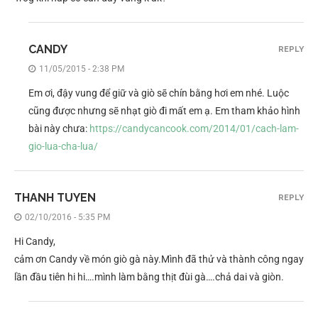
CANDY
REPLY
11/05/2015 - 2:38 PM
Em ơi, đậy vung để giữ và giò sẽ chín bằng hơi em nhé. Luộc
cũng được nhưng sẽ nhạt giò đi mất em ạ. Em tham khảo hình
bài này chưa:
https://candycancook.com/2014/01/cach-lam-
gio-lua-cha-lua/
THANH TUYEN
REPLY
02/10/2016 - 5:35 PM
Hi Candy,
cảm ơn Candy về món giò gà này.Mình đã thử và thành công ngay
lần đầu tiên hi hi….mình làm bằng thịt đùi gà….chả dai và giòn.