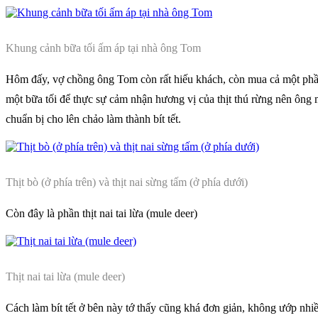
Khung cảnh bữa tối ấm áp tại nhà ông Tom
Hôm đấy, vợ chồng ông Tom còn rất hiếu khách, còn mua cả một phần th
một bữa tối để thực sự cảm nhận hương vị của thịt thú rừng nên ông mu
chuẩn bị cho lên chảo làm thành bít tết.
Thịt bò (ở phía trên) và thịt nai sừng tấm (ở phía dưới)
Còn đây là phần thịt nai tai lừa (mule deer)
Thịt nai tai lừa (mule deer)
Cách làm bít tết ở bên này tớ thấy cũng khá đơn giản, không ướp nhiều 