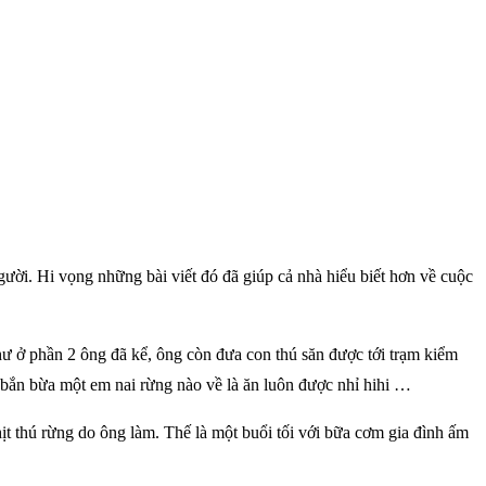
gười. Hi vọng những bài viết đó đã giúp cả nhà hiểu biết hơn về cuộc
hư ở phần 2 ông đã kể, ông còn đưa con thú săn được tới trạm kiểm
bắn bừa một em nai rừng nào về là ăn luôn được nhỉ hihi …
ịt thú rừng do ông làm. Thế là một buổi tối với bữa cơm gia đình ấm