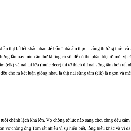
ần thịt bít tết khác nhau để bốn “nhà ẩm thực ” cùng thưởng thức và 
nhưng lần này mình ăn thử không có sốt để có thể phân biệt rõ mùi vị củ
 (elk) và nai tai lừa (mule deer) thì tớ thích thì nai sừng tấm hơn rất n
đều cho ra kết luận giống nhau là thịt nai sừng tấm (elk) là ngon và mề
ộ tuổi chênh lệch khá lớn. Vợ chồng tớ lúc nào sang chơi cũng đều cảm
n vợ chồng ông Tom rất nhiều vì sự hiểu biết, lòng hiếu khác và vì đ