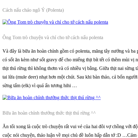
Cách nấu cháo ngô Ý (Polenta)
Ông Tom trò chuyện và chỉ cho tớ cách nấu polenta
Và đây là bữa ăn hoàn chỉnh gồm có polenta, măng tây nướng và ba ph
có sốt ăn kèm như sốt gravy để cho miếng thịt bít tết có thêm mùi vị 
thịt thú rừng thì không thơm và có nhiều vị bằng. Giữa thịt nai sừng tấm
tai lừa (mule deer) nhạt hơn một chút. Sau khi bàn thảo, cả bốn người 
sừng tấm (elk) vì quá ấn tương hihi …
Bữa ăn hoàn chỉnh thưởng thức thịt thú rừng ^^
Ăn tối xong là cuộc trò chuyện rất vui vẻ của hai đôi vợ chồng với đ
cuộc nói chuyện, thảo luận về mọi chủ đề luôn hấp dẫn tớ :D …Cám ơ