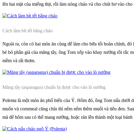
lên hai mặt của miếng thịt, rồi làm nóng chảo và cho chút bơ vào cho
Cách làm bít tết bằng chảo
Ngoài ra, còn có hai món ăn cùng để làm cho bữa tối hoàn chỉnh, đó 
bẻ bỏ phần già của măng tây, ông Tom xếp vào khay nướng rồi rắc một
mềm và rất thơm.
Măng tây (asparagus) chuẩn bị được cho vào lò nướng
Polenta là một món ăn phổ biến của Ý. Hôm đó, ông Tom nấu dưới dạ
muốn và cornmeal cũng chín thì nêm nếm thêm muối và tiêu đen. Sau 
mà để hôm sau có thể mang nướng, hoặc rán lên thành một loại bánh 