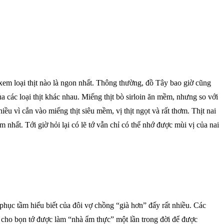
xem loại thịt nào là ngon nhất. Thông thường, đồ Tây bao giờ cũng
a các loại thịt khác nhau. Miếng thịt bò sirloin ăn mềm, nhưng so với
hiều vì cắn vào miếng thịt siêu mềm, vị thịt ngọt và rất thơm. Thịt nai
m nhất. Tới giờ hỏi lại có lẽ tớ vẫn chỉ có thể nhớ được mùi vị của nai
 phục tầm hiểu biết của đôi vợ chồng “già hơn” đấy rất nhiều. Các
ã cho bọn tớ được làm “nhà ẩm thực” một lần trong đời để được