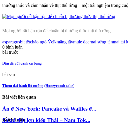
thưởng thức và cảm nhận về thịt thú rừng – một trải nghiệm trong c
Mọi người rất bận rộn để chuẩn bị thưởng thức thịt thú rừng
asparagus
bít tết
cháo ngô Ý
elk
măng tây
mule deer
nai sừng tấm
nai tai 
0 bình luận
bài trước
Dân dã với canh cà bung
bài sau
Thơm dai bánh Bò nướng (Honeycomb cake)
Bài viết liên quan
Bình luận