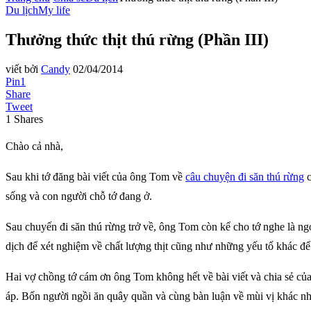
Du lịch
My life
Thưởng thức thịt thú rừng (Phần III)
viết bởi
Candy
02/04/2014
Pin
1
Share
Tweet
1
Shares
Chào cả nhà,
Sau khi tớ đăng bài viết của ông Tom về
câu chuyện đi săn thú rừng
c
sống và con người chỗ tớ đang ở.
Sau chuyến đi săn thú rừng trở về, ông Tom còn kể cho tớ nghe là n
dịch để xét nghiệm về chất lượng thịt cũng như những yếu tố khác 
Hai vợ chồng tớ cám ơn ông Tom không hết về bài viết và chia sẻ của
áp. Bốn người ngồi ăn quây quần và cùng bàn luận về mùi vị khác nha