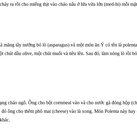
 chảy ra rồi cho miếng thịt vào chảo nấu ở lửa vừa lớn (med-hi) mỗi mặt
là măng tây nướng bỏ lò (asparagus) và một món ăn Ý có tên là polenta
 chút dầu olive, một chút muối và tiêu lên. Sau đó, làm nóng lò rồi b
ng cháo ngô. Ông cho bột cornmeal vào và cho nước gà đóng hộp (chi
đó ông cho thêm phô mai (cheese) vào là xong. Món Polenta này hay ở 
khác.