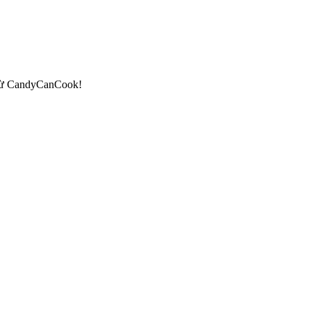
ẻ từ CandyCanCook!