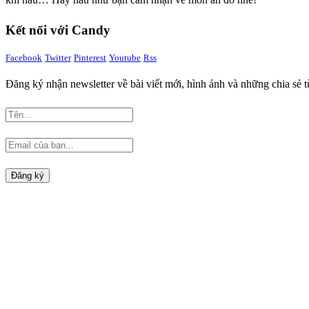
khi nấu… Hãy nấu như bạn cảm nhận về món ăn đó nhé!
Kết nối với Candy
Facebook
Twitter
Pinterest
Youtube
Rss
Đăng ký nhận newsletter về bài viết mới, hình ảnh và những chia s