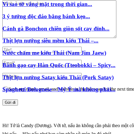
Save my name, email, and website in this browser for the next tim
Hi! Tớ là Candy (Dương). Với tớ, nấu ăn không cần phải theo một cô