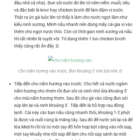
đâu nhé cả nhà). Đun sôi nước đó lên tớ nêm nếm: muối, tiêu
và đặc biệt là knor hay chicken broth để làm đậm vị nước.
Thật ra ức gà luộc lên tớ thấy k làm cho nước ngọt lắm như
kiểu ninh xương. Mình nấu nhanh nên dùng mấy cái gia vị vào
thêm cho ngọt nược thôi. Còn có thời gian ninh xương và nấu
thì tất nhiên là tuyệt vời. Tớ dùng thêm 1 lon chicken broth
thấy cũng rất ổn đấy :D
Cho nấm hương vào trước, đun khoảng 5′ nhỏ lửa nhé :D
Tiếp đến cho nấm hương vào trước. Cho hết cả nước ngâm
nấm hương cho thơm rồi đun sôi và ninh nhỏ lửa khoảng 5’
cho mùi nấm hương thơm. Sau đó cho gà vào cũng đun sôi
súp lên lại và ninh khoảng 3’. Tiếp đến là hỗ hợp rau đông
lạnh. Cái này các bạn nấu cũng nhanh thôi, khoảng 1-2 phút
là được và cuối cùng là măng tây. Sau đó để nước sôi lại và để
lửa Med-hi rồi từ từ một tay đổ hỗn hợp bột năng vào nồi súp,
một tay khuấy nhẹ nồi súp để làm cho nồi súp sánh lại một