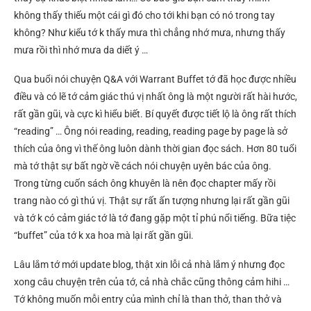
không thấy thiếu một cái gì đó cho tới khi bạn có nó trong tay
không? Như kiểu tớ k thấy mưa thì chẳng nhớ mưa, nhưng thấy
mưa rồi thì nhớ mưa da diết ý …
Qua buổi nói chuyện Q&A với Warrant Buffet tớ đã học được nhiều
điều và có lẽ tớ cảm giác thú vị nhất ông là một người rất hài hước,
rất gần gũi, và cực kì hiểu biết. Bí quyết được tiết lộ là ông rất thích
“reading” … Ông nói reading, reading, reading page by page là sở
thích của ông vì thế ông luôn dành thời gian đọc sách. Hơn 80 tuổi
mà tớ thật sự bất ngờ về cách nói chuyện uyên bác của ông.
Trong từng cuốn sách ông khuyên là nên đọc chapter mấy rồi
trang nào có gì thú vị. Thật sự rất ấn tượng nhưng lại rất gần gũi
và tớ k có cảm giác tớ là tớ đang gặp một tỉ phú nổi tiếng. Bữa tiệc
“buffet” của tớ k xa hoa mà lại rất gần gũi.
Lâu lắm tớ mới update blog, thật xin lỗi cả nhà lắm ý nhưng đọc
xong câu chuyện trên của tớ, cả nhà chắc cũng thông cảm hihi …
Tớ không muốn mỗi entry của mình chỉ là than thở, than thở và