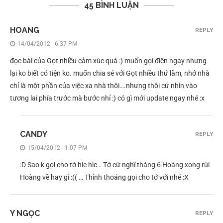
45 BÌNH LUẬN
HOANG
REPLY
14/04/2012 - 6:37 PM
đọc bài của Gọt nhiều cảm xúc quá :) muốn gọi điện ngay nhưng
lại ko biết có tiện ko. muốn chia sẻ với Gọt nhiều thứ lắm, nhớ nhà
chỉ là một phần của việc xa nhà thôi….nhưng thôi cứ nhìn vào
tương lai phía trước mà bước nhỉ :) có gì mới update ngay nhé :x
CANDY
REPLY
15/04/2012 - 1:07 PM
:D Sao k gọi cho tớ hic hic… Tớ cứ nghĩ tháng 6 Hoàng xong rùi
Hoàng về hay gì :(( … Thỉnh thoảng gọi cho tớ với nhé :X
Y NGỌC
REPLY