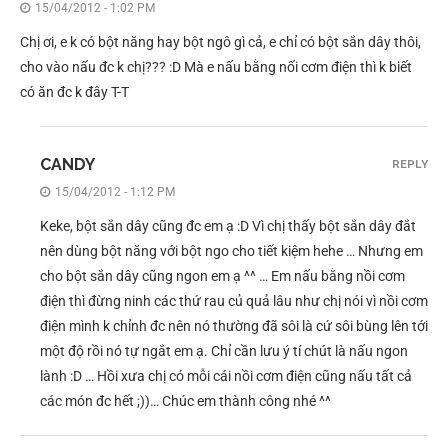
15/04/2012 - 1:02 PM
Chị ơi, e k có bột năng hay bột ngô gì cả, e chỉ có bột sắn dây thôi,
cho vào nấu đc k chị??? :D Mà e nấu bằng nối cơm điện thì k biết
có ăn đc k đây T-T
CANDY
REPLY
15/04/2012 - 1:12 PM
Keke, bột sắn dây cũng đc em ạ :D Vì chị thấy bột sắn dây đắt
nên dùng bột năng với bột ngo cho tiết kiệm hehe … Nhưng em
cho bột sắn dây cũng ngon em ạ ^^ … Em nấu bằng nồi cơm
điện thì đừng ninh các thứ rau củ quả lâu như chị nói vì nồi cơm
điện mình k chỉnh đc nên nó thường đã sôi là cứ sôi bùng lên tới
một độ rồi nó tự ngắt em ạ. Chỉ cần lưu ý tí chút là nấu ngon
lành :D … Hồi xưa chị có mỗi cái nồi cơm điện cũng nấu tất cả
các món đc hết ;))… Chúc em thành công nhé ^^