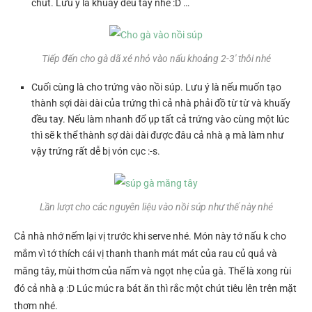
chút. Lưu ý là khuấy đều tay nhé :D …
Tiếp đến cho gà dã xé nhỏ vào nấu khoảng 2-3′ thôi nhé
Cuối cùng là cho trứng vào nồi súp. Lưu ý là nếu muốn tạo
thành sợi dài dài của trứng thì cả nhà phải đồ từ từ và khuấy
đều tay. Nếu làm nhanh đổ ụp tất cả trứng vào cùng một lúc
thì sẽ k thể thành sợ dài dài được đâu cả nhà ạ mà làm như
vậy trứng rất dễ bị vón cục :-s.
Lần lượt cho các nguyên liệu vào nồi súp như thế này nhé
Cả nhà nhớ nếm lại vị trước khi serve nhé. Món này tớ nấu k cho
mắm vì tớ thích cái vị thanh thanh mát mát của rau củ quả và
măng tây, mùi thơm của nấm và ngọt nhẹ của gà. Thế là xong rùi
đó cả nhà ạ :D Lúc múc ra bát ăn thì rắc một chút tiêu lên trên mặt
thơm nhé.