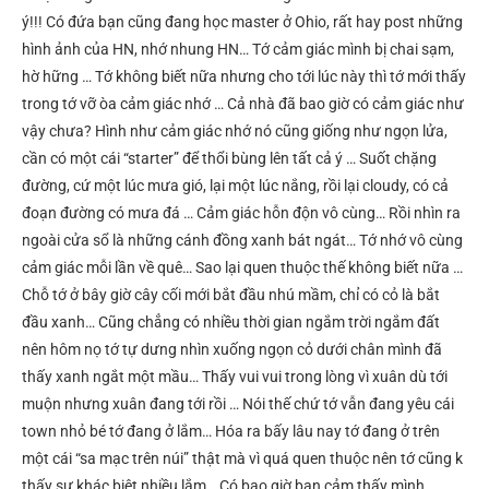
ý!!! Có đứa bạn cũng đang học master ở Ohio, rất hay post những
hình ảnh của HN, nhớ nhung HN… Tớ cảm giác mình bị chai sạm,
hờ hững … Tớ không biết nữa nhưng cho tới lúc này thì tớ mới thấy
trong tớ vỡ òa cảm giác nhớ … Cả nhà đã bao giờ có cảm giác như
vậy chưa? Hình như cảm giác nhớ nó cũng giống như ngọn lửa,
cần có một cái “starter” để thổi bùng lên tất cả ý … Suốt chặng
đường, cứ một lúc mưa gió, lại một lúc nắng, rồi lại cloudy, có cả
đoạn đường có mưa đá … Cảm giác hỗn độn vô cùng… Rồi nhìn ra
ngoài cửa sổ là những cánh đồng xanh bát ngát… Tớ nhớ vô cùng
cảm giác mỗi lần về quê… Sao lại quen thuộc thế không biết nữa …
Chỗ tớ ở bây giờ cây cối mới bắt đầu nhú mầm, chỉ có cỏ là bắt
đầu xanh… Cũng chẳng có nhiều thời gian ngắm trời ngắm đất
nên hôm nọ tớ tự dưng nhìn xuống ngọn cỏ dưới chân mình đã
thấy xanh ngắt một mầu… Thấy vui vui trong lòng vì xuân dù tới
muộn nhưng xuân đang tới rồi … Nói thế chứ tớ vẫn đang yêu cái
town nhỏ bé tớ đang ở lắm… Hóa ra bấy lâu nay tớ đang ở trên
một cái “sa mạc trên núi” thật mà vì quá quen thuộc nên tớ cũng k
thấy sự khác biệt nhiều lắm… Có bao giờ bạn cảm thấy mình