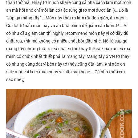
than thở mà. Hnay tớ muốn share cùng cả nhà cách làm một món
ăn mà hồi nhỏ chỉ mỗi lần có tiệc tùng gì tớ mới được ăn ;)… Đó là
“súp gà măng tây” … Món này thật ra làm rất đơn giản, ăn ngon.
Có đợt tớ nấu món này và ăn bữa chính để giảm cân luôn :P … Ai
có nhu cầu giảm cân thì highly recommend món này vì có đầy đủ
chất rau, thịt mà không có nhiều chất bột đâu nhé. Nói là súp gà
măng tây nhưng thật ra cả nhà có thể thay thế các loại rau củ mà
mình có chứ k nhất thiết phải là măng tây. Măng tây ở VN tớ thấy
có nhưng cũng đắt vì bên này tớ thấy cũng đắt lắm. Khi nào on
sale một cái là tớ mua ngay về nấu súp hehe … Cả nhà thử xem
sao nhé ;)