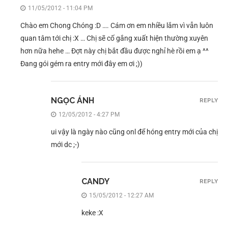
11/05/2012 - 11:04 PM
Chào em Chong Chóng :D …. Cám ơn em nhiều lắm vì vẫn luôn
quan tâm tới chị :X … Chị sẽ cố gắng xuất hiện thường xuyên
hơn nữa hehe … Đợt này chị bắt đầu được nghỉ hè rồi em ạ ^^
Đang gói gém ra entry mới đây em ơi ;))
NGỌC ÁNH
REPLY
12/05/2012 - 4:27 PM
ui vậy là ngày nào cũng onl để hóng entry mới của chị
mới dc ;-)
CANDY
REPLY
15/05/2012 - 12:27 AM
keke :X