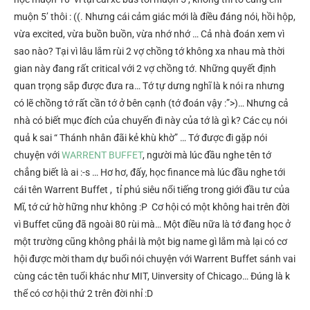
muộn 5’ thôi : ((. Nhưng cái cảm giác mới là điều đáng nói, hồi hộp,
vừa excited, vừa buồn buồn, vừa nhớ nhớ … Cả nhà đoán xem vì
sao nào? Tại vì lâu lắm rùi 2 vợ chồng tớ không xa nhau mà thời
gian này đang rất critical với 2 vợ chồng tớ. Những quyết định
quan trọng sắp được đưa ra… Tớ tự dưng nghĩ là k nói ra nhưng
có lẽ chồng tớ rất cần tớ ở bên cạnh (tớ đoán vậy :”>)… Nhưng cả
nhà có biết mục đích của chuyến đi này của tớ là gì k? Các cụ nói
quả k sai “ Thánh nhân đãi kẻ khù khờ” … Tớ được đi gặp nói
chuyện với
WARRENT BUFFET
, người mà lúc đầu nghe tên tớ
chẳng biết là ai :-s … Hơ hơ, đấy, học finance mà lúc đầu nghe tới
cái tên Warrent Buffet , tỉ phú siêu nổi tiếng trong giới đầu tư của
Mĩ, tớ cứ hờ hững như không :P Cơ hội có một không hai trên đời
vì Buffet cũng đã ngoài 80 rùi mà… Một điều nữa là tớ đang học ở
một trường cũng không phải là một big name gì lắm mà lại có cơ
hội được mời tham dự buổi nói chuyện với Warrent Buffet sánh vai
cùng các tên tuổi khác như MIT, Uinversity of Chicago… Đúng là k
thể có cơ hội thứ 2 trên đời nhỉ :D