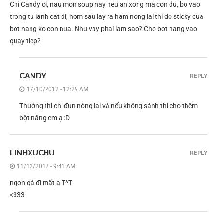
Chi Candy oi, nau mon soup nay neu an xong ma con du, bo vao
trong tu lanh cat di, hom sau lay ra ham nong lai thi do sticky cua
bot nang ko con nua. Nhu vay phai lam sao? Cho bot nang vao
quay tiep?
CANDY
REPLY
17/10/2012 - 12:29 AM
Thường thì chị đun nóng lại và nếu không sánh thì cho thêm
bột năng em ạ :D
LINHXUCHU
REPLY
11/12/2012 - 9:41 AM
ngon qá đi mất ạ T^T
<333