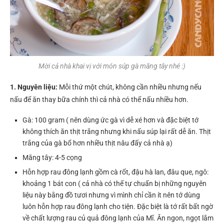
Mời cả nhà khai vị với món súp gà măng tây nhé :)
1. Nguyên liệu:
Mỗi thứ một chút, không cần nhiều nhưng nếu
nấu để ăn thay bữa chính thì cả nhà có thể nấu nhiều hơn.
Gà: 100 gram ( nên dùng ức gà vì dễ xé hơn và đặc biệt tớ
không thích ăn thịt trắng nhưng khi nấu súp lại rất dễ ăn. Thịt
trắng của gà bổ hơn nhiều thịt nâu đấy cả nhà ạ)
Măng tây: 4-5 cọng
Hỗn hợp rau đông lạnh gồm cà rốt, đậu hà lan, đâu que, ngô:
khoảng 1 bát con ( cả nhà có thể tự chuẩn bị những nguyên
liệu này bằng đồ tươi nhưng vì mình chỉ cần ít nên tớ dùng
luôn hỗn hợp rau đông lạnh cho tiện. Đặc biệt là tớ rất bất ngờ
về chất lượng rau củ quả đông lạnh của Mĩ. Ăn ngon, ngọt lắm