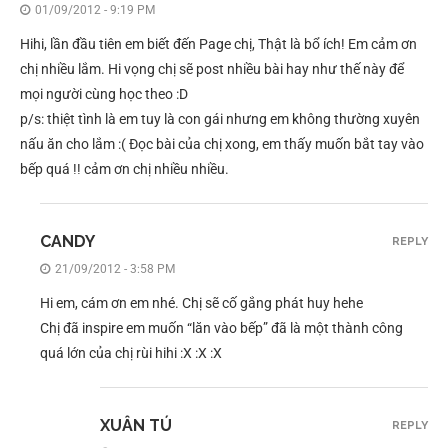
01/09/2012 - 9:19 PM
Hihi, lần đầu tiên em biết đến Page chị, Thật là bổ ích! Em cảm ơn
chị nhiều lắm. Hi vọng chị sẽ post nhiều bài hay như thế này để
mọi người cùng học theo :D
p/s: thiệt tình là em tuy là con gái nhưng em không thường xuyên
nấu ăn cho lắm :( Đọc bài của chị xong, em thấy muốn bắt tay vào
bếp quá !! cảm ơn chị nhiều nhiều.
CANDY
REPLY
21/09/2012 - 3:58 PM
Hi em, cám ơn em nhé. Chị sẽ cố gắng phát huy hehe
Chị đã inspire em muốn “lăn vào bếp” đã là một thành công
quá lớn của chị rùi hihi :X :X :X
XUÂN TÚ
REPLY