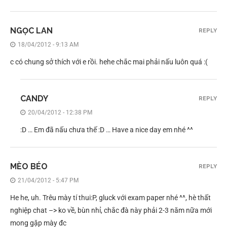
NGỌC LAN
REPLY
18/04/2012 - 9:13 AM
c có chung sở thích với e rồi. hehe chắc mai phải nấu luôn quá :(
CANDY
REPLY
20/04/2012 - 12:38 PM
:D … Em đã nấu chưa thế :D … Have a nice day em nhé ^^
MÈO BÉO
REPLY
21/04/2012 - 5:47 PM
He he, uh. Trêu mày tí thui:P, gluck với exam paper nhé ^^, hè thất
nghiệp chat –> ko về, bùn nhỉ, chắc đà này phải 2-3 năm nữa mới
mong gặp mày đc