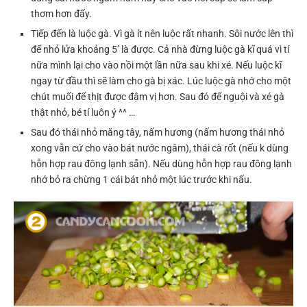
thơm hơn đấy.
Tiếp đến là luộc gà. Vì gà ít nên luộc rất nhanh. Sôi nước lên thì
để nhỏ lửa khoảng 5’ là được. Cả nhà đừng luộc gà kĩ quá vì tí
nữa mình lại cho vào nồi một lần nữa sau khi xé. Nếu luộc kĩ
ngay từ đầu thì sẽ làm cho gà bị xác. Lúc luộc gà nhớ cho một
chút muối để thịt được đậm vị hơn. Sau đó để nguội và xé gà
thật nhỏ, bé tí luôn ý ^^ …
Sau đó thái nhỏ măng tây, nấm hương (nấm hương thái nhỏ
xong vẫn cứ cho vào bát nước ngâm), thái cà rốt (nếu k dùng
hỗn hợp rau đông lạnh sẵn). Nếu dùng hỗn hợp rau đông lạnh
nhớ bỏ ra chừng 1 cái bát nhỏ một lúc trước khi nấu.