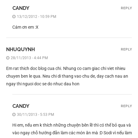
CANDY
REPLY
13/12/2012 - 10:59 PM
Cám ơn em :X
NHUQUYNH
REPLY
28/11/2013 - 4:44 PM
Em rat thich doc blog cua chi. Nhung co cam giac chi viet nhieu
chuyen ben le qua. Neu chi di thang vao chu de, day cach nau an
ngay thi nguoi doc se do nhuc dau hon
CANDY
REPLY
30/11/2013 - 5:53 PM
Hi em, nếu em k thích những chuyện bên lề thì có thể bỏ qua và
vào ngay chỗ hướng đẫn làm các món ăn mà :D Sodi vì nếu làm