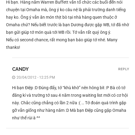
Hi bạn. Hàng năm Warren Buffett vẫn tổ chức các buổi đến nói
chuyện tại Omaha mà, ông ý ko câu nệ là phải trường danh tiếng
hay ko. Ông ý vẫn ăn món thịt bò tại nhà hàng quen thuộc ở
Omaha chứ? Nếu biết trước là bạn Dương được gặp WB, tớ đã nhờ
bạn gửi giúp tớ món quà tới WB rồi. Tớ vẫn rất quý ông ý.
Nếu có second chance, rất mong bạn báo giúp tớ nhé. Many
thanks!
CANDY
REPLY
20/04/2012 - 12:25 PM
Hi bạn Điệp :D Đúng đấy, tớ “khù khờ” nên hông bít :P Bà cô tớ
đăng kí và trường tớ sau 4 năm trong waiting list mới có cơ hội
này. Chắc cũng chẳng có lần 2 nữa :( … Tớ đoán quá trình gặp
gỡ vẫn giống như hàng năm :D Mà bạn Điệp cũng gặp Omaha
như thế rùi à ^^