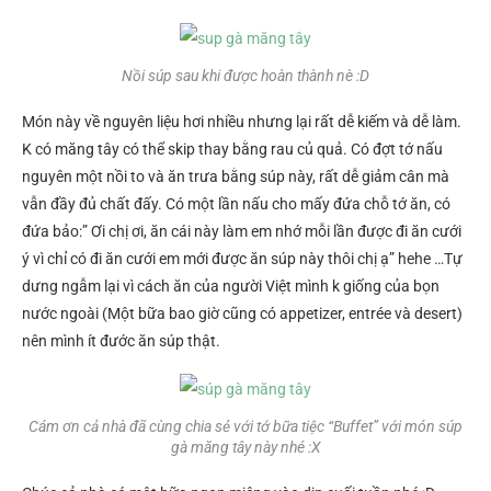
Nồi súp sau khi được hoàn thành nè :D
Món này về nguyên liệu hơi nhiều nhưng lại rất dễ kiếm và dễ làm.
K có măng tây có thể skip thay bằng rau củ quả. Có đợt tớ nấu
nguyên một nồi to và ăn trưa bằng súp này, rất dễ giảm cân mà
vẫn đầy đủ chất đấy. Có một lần nấu cho mấy đứa chỗ tớ ăn, có
đứa bảo:” Ơi chị ơi, ăn cái này làm em nhớ mỗi lần được đi ăn cưới
ý vì chỉ có đi ăn cưới em mới được ăn súp này thôi chị ạ” hehe …Tự
dưng ngẫm lại vì cách ăn của người Việt mình k giống của bọn
nước ngoài (Một bữa bao giờ cũng có appetizer, entrée và desert)
nên mình ít đước ăn súp thật.
Cám ơn cả nhà đã cùng chia sẻ với tớ bữa tiệc “Buffet” với món súp
gà măng tây này nhé :X