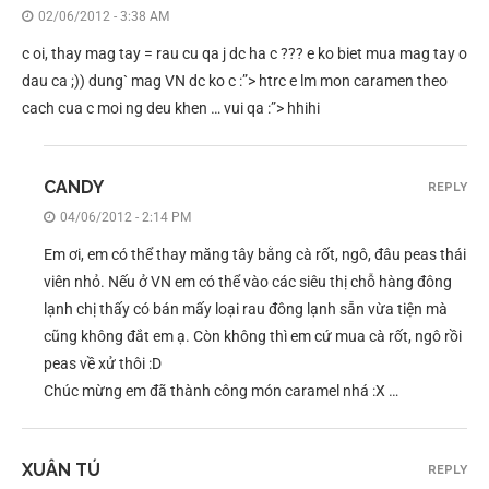
02/06/2012 - 3:38 AM
c oi, thay mag tay = rau cu qa j dc ha c ??? e ko biet mua mag tay o
dau ca ;)) dung` mag VN dc ko c :”> htrc e lm mon caramen theo
cach cua c moi ng deu khen … vui qa :”> hhihi
CANDY
REPLY
04/06/2012 - 2:14 PM
Em ơi, em có thể thay măng tây bằng cà rốt, ngô, đâu peas thái
viên nhỏ. Nếu ở VN em có thể vào các siêu thị chỗ hàng đông
lạnh chị thấy có bán mấy loại rau đông lạnh sẵn vừa tiện mà
cũng không đắt em ạ. Còn không thì em cứ mua cà rốt, ngô rồi
peas về xử thôi :D
Chúc mừng em đã thành công món caramel nhá :X …
XUÂN TÚ
REPLY