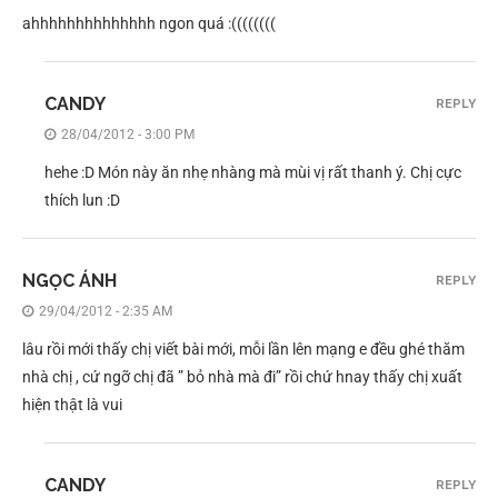
ahhhhhhhhhhhhhh ngon quá :((((((((
CANDY
REPLY
28/04/2012 - 3:00 PM
hehe :D Món này ăn nhẹ nhàng mà mùi vị rất thanh ý. Chị cực
thích lun :D
NGỌC ÁNH
REPLY
29/04/2012 - 2:35 AM
lâu rồi mới thấy chị viết bài mới, mỗi lần lên mạng e đều ghé thăm
nhà chị , cứ ngỡ chị đã ” bỏ nhà mà đi” rồi chứ hnay thấy chị xuất
hiện thật là vui
CANDY
REPLY