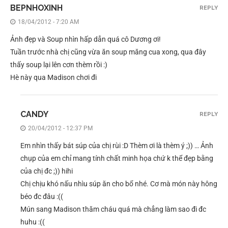
BEPNHOXINH
REPLY
18/04/2012 - 7:20 AM
Ảnh đẹp và Soup nhìn hấp dẫn quá cô Dương ơi!
Tuần trước nhà chị cũng vừa ăn soup măng cua xong, qua đây
thấy soup lại lên cơn thèm rồi :)
Hè này qua Madison chơi đi
CANDY
REPLY
20/04/2012 - 12:37 PM
Em nhìn thấy bát súp của chị rùi :D Thèm ơi là thèm ý ;)) … Ảnh
chụp của em chỉ mang tính chất minh họa chứ k thể đẹp bằng
của chị đc ;)) hihi
Chị chịu khó nấu nhìu súp ăn cho bổ nhé. Cơ mà món này hông
béo đc đâu :((
Mún sang Madison thăm cháu quá mà chẳng làm sao đi đc
huhu :((