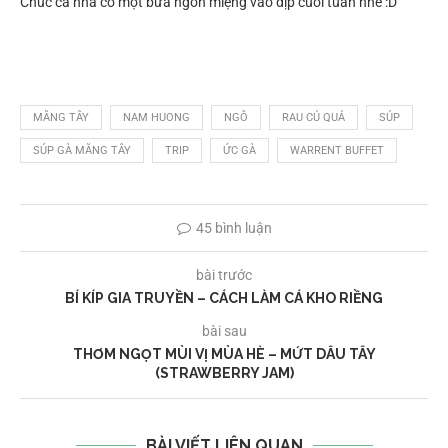
Chúc cả nhà có một bữa ngon miệng vào dịp cuối tuần nhé :D
MĂNG TÂY
NAM HUONG
NGÔ
RAU CỦ QUẢ
SÚP
SÚP GÀ MĂNG TÂY
TRIP
ỨC GÀ
WARRENT BUFFET
45 bình luận
bài trước
BÍ KÍP GIA TRUYỀN – CÁCH LÀM CÁ KHO RIỀNG
bài sau
THƠM NGỌT MÙI VỊ MÙA HÈ – MỨT DÂU TÂY
(STRAWBERRY JAM)
BÀI VIẾT LIÊN QUAN