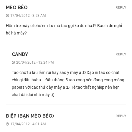
MÈO BÉO
REPLY
17/04/2012 - 3:53 AM
Hôm trc mày ol chờ em Lu mà tao gọi ko đc nhá:P. Bao h đc nghỉ
hè hả mày?
CANDY
REPLY
20/04/2012 - 12:24 PM
Tao chờ từ lâu lắm rùi hay sao ý mày ạ :D Dạo nì tao có chat
chit gì đâu huhu … Đầu tháng 5 tao xong nên đang cong mông
papers với các thứ đây mày ạ :D Hè tao thất nghiệp nên hẹn
chat dài dài nhà mày ;))
ĐIỆP (BẠN MÈO BÉO)
REPLY
17/04/2012 - 4:01 AM