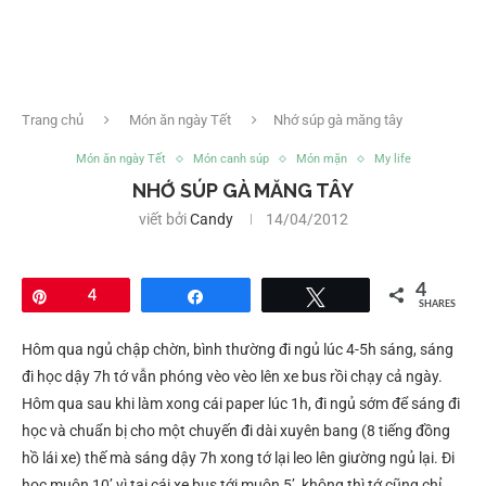
Trang chủ
Món ăn ngày Tết
Nhớ súp gà măng tây
Món ăn ngày Tết
Món canh súp
Món mặn
My life
NHỚ SÚP GÀ MĂNG TÂY
viết bởi
Candy
14/04/2012
4
Pin
4
Share
Tweet
SHARES
Hôm qua ngủ chập chờn, bình thường đi ngủ lúc 4-5h sáng, sáng
đi học dậy 7h tớ vẫn phóng vèo vèo lên xe bus rồi chạy cả ngày.
Hôm qua sau khi làm xong cái paper lúc 1h, đi ngủ sớm để sáng đi
học và chuẩn bị cho một chuyến đi dài xuyên bang (8 tiếng đồng
hồ lái xe) thế mà sáng dậy 7h xong tớ lại leo lên giường ngủ lại. Đi
học muộn 10’ vì tại cái xe bus tới muộn 5’, không thì tớ cũng chỉ