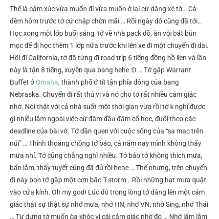
Thế là cảm xúc vừa muốn đi vừa muốn ở lại cứ dằng xé tớ… Cả
đêm hôm trước tớ cứ chập chờn mãi … Rồi ngày đó cũng đã tới…
Học xong một lớp buổi sáng, tớ về nhà pack đồ, ăn vội bát bún
mọc để đi học thêm 1 lớp nữa trước khi lên xe đi một chuyến đi dài.
Hồi đi California, tớ đã từng đi road trip 6 tiếng đồng hồ lien và lần
này là tận 8 tiếng, xuyên qua bang hehe :D … Tớ gặp Warrant
Buffet ở
Omaha
, thành phố ở tít tận phía đông của bang
Nebraska. Chuyến đi rất thú vị và nó cho tớ rất nhiều cảm giác
nhớ. Nói thật với cả nhà suốt một thời gian vừa rồi tớ k nghĩ được
gì nhiều lắm ngoài việc cứ đâm đầu đâm cổ học, đuổi theo các
deadline của bài vở. Tớ dần quen với cuộc sống của “sa mạc trên
núi” … Thỉnh thoảng chồng tớ bảo, cả năm nay mình không thấy
mưa nhỉ. Tớ cũng chẳng nghĩ nhiều. Tớ bảo tớ không thích mưa,
bẩn lắm, thấy tuyết cũng đã đủ rồi hehe … Thế nhưng, trên chuyến
đi này bọn tớ gặp một cơn bão T-storm… Rồi những hạt mưa quật
vào cửa kính. Oh my god! Lúc đó trong lòng tớ dâng lên một cảm
giác thật sự thật sự nhớ mưa, nhớ HN, nhớ VN, nhớ Sing, nhớ Thái
… Tự dưng tớ muốn òa khóc vì cái cảm giác nhớ đó … Nhớ lắm lắm