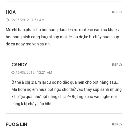
HOA
REPLY
12/05/2012 - 7:51 AM
Me chi bao,phai cho bot nang dau tien,rui moi cho cac thu khac,vi
bot nang ninh cang lau,thi sup moi de lau dc,ko bi chảy nuoc.sup
de ca ngay ma van sa´nh.
CANDY
REPLY
15/05/2012 - 12:21 AM
Ồ thế à chị :D Em lại cứ sợ nó đặc quá nên cho bột năng sau…
Mà hôm nọ em mua bột ngô cho thử vào thấy súp sánh nhưng
k bị đặc quá như bột năng chị à ^^ Bột ngô cho vào nghe nói
cũng k bị chảy súp hihi
FUOG LIH
REPLY