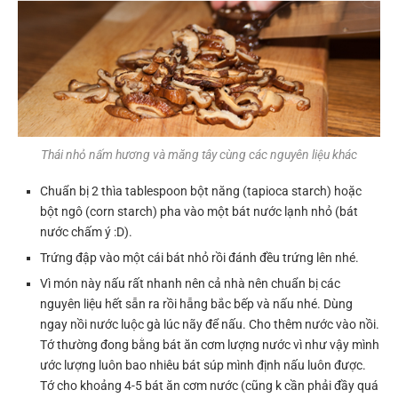
Thái nhỏ nấm hương và măng tây cùng các nguyên liệu khác
Chuẩn bị 2 thìa tablespoon bột năng (tapioca starch) hoặc
bột ngô (corn starch) pha vào một bát nước lạnh nhỏ (bát
nước chấm ý :D).
Trứng đập vào một cái bát nhỏ rồi đánh đều trứng lên nhé.
Vì món này nấu rất nhanh nên cả nhà nên chuẩn bị các
nguyên liệu hết sẵn ra rồi hẵng bắc bếp và nấu nhé. Dùng
ngay nồi nước luộc gà lúc nãy để nấu. Cho thêm nước vào nồi.
Tớ thường đong bằng bát ăn cơm lượng nước vì như vậy mình
ước lượng luôn bao nhiêu bát súp mình định nấu luôn được.
Tớ cho khoảng 4-5 bát ăn cơm nước (cũng k cần phải đầy quá