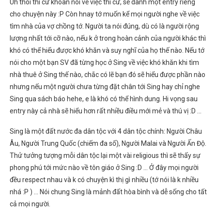
Uh thôi thì cứ khoan nói về việc thi cử, sẽ dành một entry riêng
cho chuyện này :P Còn hnay tớ muốn kể mọi người nghe về việc
tìm nhà của vợ chồng tớ. Người ta nói đúng, dù có là người rộng
lượng nhất tới cỡ nào, nếu k ở trong hoàn cảnh của người khác thì
khó có thể hiểu được khó khăn và suy nghĩ của họ thế nào. Nếu tớ
nói cho một bạn SV đã từng học ở Sing về việc khó khăn khi tìm
nhà thuê ở Sing thế nào, chắc có lẽ bạn đó sẽ hiểu được phần nào
nhưng nếu một người chưa từng đặt chân tới Sing hay chỉ nghe
Sing qua sách báo hehe, e là khó có thể hình dung. Hi vọng sau
entry này cả nhà sẽ hiểu hơn rất nhiều điều mới mẻ và thú vị :D …
Sing là một đất nước đa dân tộc với 4 dân tộc chính: Người Châu
Âu, Người Trung Quốc (chiếm đa số), Người Malai và Người Ấn Độ.
Thử tưởng tượng mỗi dân tộc lại một vài religious thì sẽ thấy sự
phong phú tới mức nào về tôn giáo ở Sing :D … Ở đây mọi người
đều respect nhau và k có chuyện kì thị gì nhiều (tớ nói là k nhiều
nhá :P ) … Nói chung Sing là mảnh đất hòa bình và dễ sống cho tất
cả mọi người.