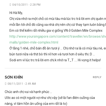
04/10/2011 - 2:28 PM
Hi Hà My,
Chị vừa nhớ ra một chỗ có mùi tàu mà lúc trc trả lời em chị quên m
mỗi lần tới chỗ đó cũng xa nhà chị nên chị cứ thay tạm luôn bằng
Em có thể kiếm rất nhiều gia vị giống VN ở Golden Mile Complex
http://www.yoursingapore.com/content/traveller/en/browse/sh
malls/golden-mile-complex.html
Ở tầng 1 nhé, chỗ bán đồ ăn tươi ý … Chị nhớ ra là có mùi tàu nè,
bún tươi nữa và thịt bò thì rẻ hơn và tươi hơn ở siêu thị :D …
Sodi em vì lúc trc trả lời em chị k nhớ ra T_T …. Hi vọng it helps!
SƠN KHÌN
REPLY
08/11/2011 - 2:49 AM
Chúc anh chị vui và hạnh phúc …
Ước ao có một người vợ như chị vậy (sẽ là fan điên cuồng của
nàng, vì tâm hồn ăn uống của em rất là to)