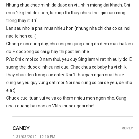
Nhung chua chac minh da duoc an vi …nhin mieng dai khach. Chi
mua 2 kg thit de suon, luc uop thi thay nhieu the, gio nau xong
trong thay it it :(
Lan sau nho la phai mua nhieu hon (nhung nha chi cha co cai noi
nao to hon ca :(
Chong e noi dung day, chi cung co gang dong do dem ma cha lam
dc. E doc xong co cai gi hay thi post len nhe.
P/s: Chi o moi co 3 nam thui, yeu quy Sing lam vi rat nhieu ly do. E
suong the, duoc di nhieu noi qua. Chac chua co baby ha vi chi k
thay nhac den trong cac entry. Roi 1 thoi gian ngan nua thoi e
cung se yeu quy vung dat moi. Noi nao cung co cai de yeu, de nho
e a :)
Chuc e cuoi tuan vui ve va co them nhieu mon ngon nhe. Cung
nhau quang ba mon an VN ra nuoc ngoai nhe!
CANDY
REPLY
31/03/2012 - 12:10 PM