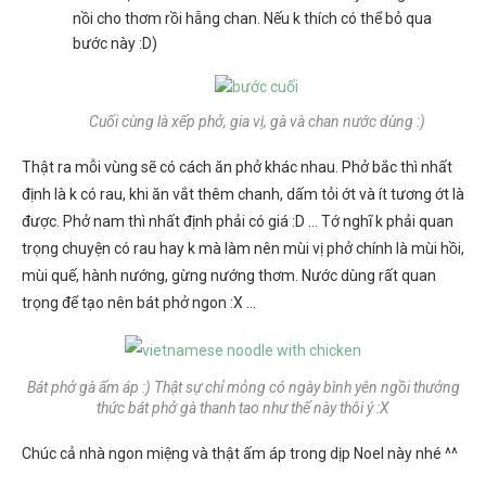
nồi cho thơm rồi hẵng chan. Nếu k thích có thể bỏ qua
bước này :D)
Cuối cùng là xếp phở, gia vị, gà và chan nước dùng :)
Thật ra mỗi vùng sẽ có cách ăn phở khác nhau. Phở bắc thì nhất
định là k có rau, khi ăn vắt thêm chanh, dấm tỏi ớt và ít tương ớt là
được. Phở nam thì nhất định phải có giá :D … Tớ nghĩ k phải quan
trọng chuyện có rau hay k mà làm nên mùi vị phở chính là mùi hồi,
mùi quế, hành nướng, gừng nướng thơm. Nước dùng rất quan
trọng để tạo nên bát phở ngon :X …
Bát phở gà ấm áp :) Thật sự chỉ mỏng có ngày bình yên ngồi thưởng
thức bát phở gà thanh tao như thế này thôi ý :X
Chúc cả nhà ngon miệng và thật ấm áp trong dịp Noel này nhé ^^