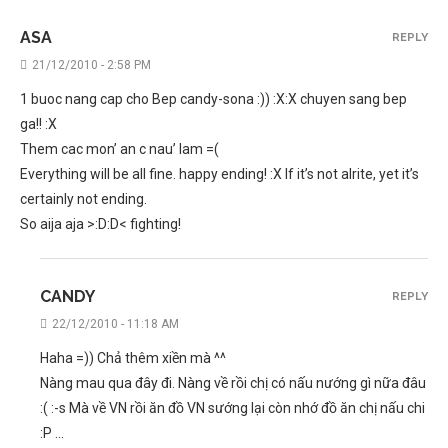
ASA
REPLY
21/12/2010 - 2:58 PM
1 buoc nang cap cho Bep candy-sona :)) :X:X chuyen sang bep
ga!! :X
Them cac mon’ an c nau’ lam =(
Everything will be all fine. happy ending! :X If it’s not alrite, yet it’s
certainly not ending.
So aija aja >:D:D< fighting!
CANDY
REPLY
22/12/2010 - 11:18 AM
Haha =)) Chả thêm xiền mà ^^
Nàng mau qua đây đi. Nàng về rồi chị có nấu nướng gì nữa đâu
:( :-s Mà về VN rồi ăn đồ VN sướng lại còn nhớ đồ ăn chị nấu chi
:P …