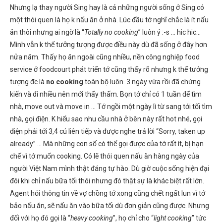
Nhưng lạ thay người Sing hay là cả những người sống ở Sing có
một thói quen là họ k nấu ăn ở nhà. Lúc đầu tớ nghĩ chắc là ít nấu
ăn thôi nhưng ai ngờ là “
Totally no cooking
” luôn ý :-s … hic hic…
Mình vẫn k thể tưởng tượng được điều này dù đã sống ở đây hơn
nửa năm. Thấy họ ăn ngoài cũng nhiều, nền công nghiệp food
service ở foodcourt phát triển tớ cũng thấy rõ nhưng k thể tưởng
tượng đc là
no cooking
toàn bộ luôn. 3 ngày vừa rồi đã chứng
kiến và đi nhiều nên mới thấy thấm. Bọn tớ chỉ có 1 tuần để tìm
nhà, move out và move in … Tớ ngồi một ngày lì từ sang tới tối tìm
nhà, gọi điện. K hiểu sao nhu cầu nhà ở bên này rất hot nhé, gọi
điện phải tới 3,4 cú liên tiếp và được nghe trả lời “Sorry, taken up
already” … Mà những con số có thể gọi được của tớ rất ít, bị hạn
chế vì tớ muốn cooking. Có lẽ thói quen nấu ăn hàng ngày của
người Việt Nam mình thật đáng tự hào. Dù giờ cuộc sống hiện đại
đôi khi chỉ nấu bữa tối thôi nhưng đó thật sự là khác biệt rất lớn.
Agent hỏi thông tin về vợ chồng tớ xong cũng chết ngất lun vì tớ
bảo nấu ăn, sẽ nấu ăn vào bữa tối dù đơn giản cũng được. Nhưng
đối với họ đó gọi là “
heavy cooking
”, họ chỉ cho “
light cooking
” tức