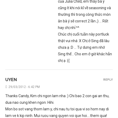
của Julia Child, em thấy bà ý
cũng ít khi nói kĩ về seasoning và
thường thì trong công thức món
ăn bà ý sẽ correct 2 lần ;) … Rất
hay chị nhỉ ^^
Chúc chị cuối tuần này portluck
thật vui nhá :X Chị ở Sing đã lâu
chưa ạ :D … Tự dưng em nhớ
Sing thế… Cho em ở giờ khác hẳn
chị ạ :((
UYEN
REPLY
29/03/2012 - 6:42 PM
Thanks Candy, Kim chi ngon lam nha :) Chi bao 2 con gai an thu,
dua nao cung khen ngon. Hihi.
Mon bo sot vang thom lam y, chi nau tu toi qua vi so hom nay di
lam ve k kip ninh. Mui ruou vang quyen voi que hoi….them qua!