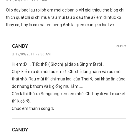
Oi o day bao lau roi bh em moi dc ban o VN gioi thieu cho blog chi
thich qua! chi oi chi mua rau mui tau o dau the a? em di ntuc ko
thay co, hay la co ma ten tieng Anh la gi em cung ko biet ><
CANDY
REPLY
19/09/2011 - 9:35 AM
Hi em :D …. Tiếc thế :( Giờ chị lại đã xa Sing mất rồi …
Chị k kiếm ra đc mùi tàu em ơi. Chị chỉ dùng hành và rau mùi
thái nhỏ. Rau mùi thì chị mua loại của Thai ý, loại khác ăn cũng
đc nhưng k thơm và k giống mùi lắm ….
Còn k thì thử ra Sengsong xem em nhé. Chị hay đi wet market
thì k có rồi.
Chúc em thành công :D
CANDY