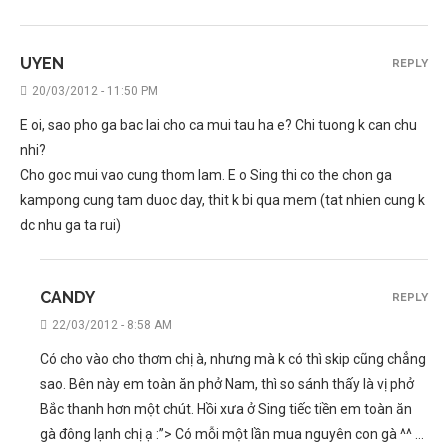
UYEN
REPLY
20/03/2012 - 11:50 PM
E oi, sao pho ga bac lai cho ca mui tau ha e? Chi tuong k can chu
nhi?
Cho goc mui vao cung thom lam. E o Sing thi co the chon ga
kampong cung tam duoc day, thit k bi qua mem (tat nhien cung k
dc nhu ga ta rui)
CANDY
REPLY
22/03/2012 - 8:58 AM
Có cho vào cho thơm chị à, nhưng mà k có thì skip cũng chẳng
sao. Bên này em toàn ăn phở Nam, thì so sánh thấy là vị phở
Bắc thanh hơn một chút. Hồi xưa ở Sing tiếc tiền em toàn ăn
gà đông lạnh chị ạ :”> Có mỗi một lần mua nguyên con gà ^^ …