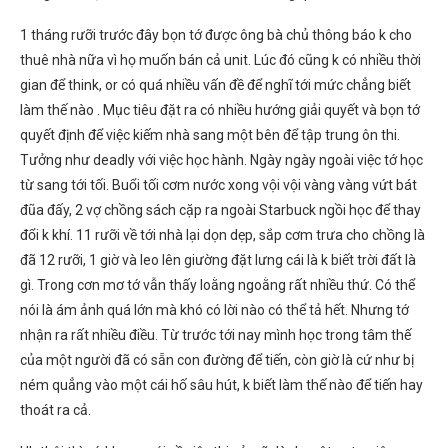
1 tháng rưỡi trước đây bọn tớ được ông bà chủ thông báo k cho
thuê nhà nữa vì họ muốn bán cả unit. Lúc đó cũng k có nhiều thời
gian để think, or có quá nhiều vấn đề để nghĩ tới mức chẳng biết
làm thế nào . Mục tiêu đặt ra có nhiều hướng giải quyết và bọn tớ
quyết định để việc kiếm nhà sang một bên để tập trung ôn thi.
Tưởng như deadly với việc học hành. Ngày ngày ngoài việc tớ học
từ sang tới tối. Buổi tối cơm nước xong vội vội vàng vàng vứt bát
đũa đấy, 2 vợ chồng sách cặp ra ngoài Starbuck ngồi học để thay
đổi k khí. 11 rưỡi về tới nhà lại dọn dẹp, sắp cơm trưa cho chồng là
đã 12 rưỡi, 1 giờ và leo lên giường đặt lưng cái là k biết trời đất là
gì. Trong cơn mơ tớ vẫn thấy loằng ngoằng rất nhiều thứ. Có thể
nói là ám ảnh quá lớn mà khó có lời nào có thể tả hết. Nhưng tớ
nhận ra rất nhiều điều. Từ trước tới nay mình học trong tâm thế
của một người đã có sẵn con đường để tiến, còn giờ là cứ như bị
ném quẳng vào một cái hố sâu hút, k biết làm thế nào để tiến hay
thoát ra cả.