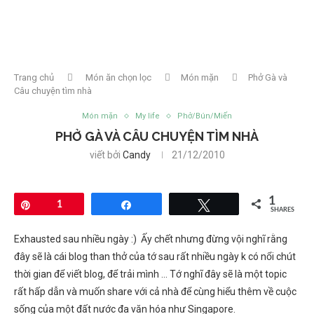
Trang chủ
Món ăn chọn lọc
Món mặn
Phở Gà và
Câu chuyện tìm nhà
Món mặn
My life
Phở/Bún/Miến
PHỞ GÀ VÀ CÂU CHUYỆN TÌM NHÀ
viết bởi
Candy
21/12/2010
1
Pin
1
Share
Tweet
SHARES
Exhausted sau nhiều ngày :) Ấy chết nhưng đừng vội nghĩ rằng
đây sẽ là cái blog than thở của tớ sau rất nhiều ngày k có nổi chút
thời gian để viết blog, để trải mình … Tớ nghĩ đây sẽ là một topic
rất hấp dẫn và muốn share với cả nhà để cùng hiểu thêm về cuộc
sống của một đất nước đa văn hóa như Singapore.