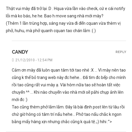
Thật vui mày đã trở lại :D . Hqua vừa lần vào check, cứ e cái notify
lỗi mà ko báo, he he. Bao h move sang nhà mới mày?
(Thêm 1 lần trùng hợp, sáng nay vừa đi đến cquan vừa thèm vị
phở, huhu, mà phở quanh cquan tao chán lắm :( )
CANDY
REPLY
21/12/2010 - 12:54 PM
Cảm ơn mày đã luôn quan tâm tới tao nhé :X … Vì mày nên tao
cũng k thể bỏ trang web này đc hehe… Đã tìm đc bếp cho mình
rồi tao cũng rất vui mày ạ. Vài hôm nữa tao sẽ hoàn tất việc
chuyển ^^ … Khi nào chuyển vào nhà mới sẽ pảhi chụp ảnh lên
mới đc :)
Tao cũng thèm phở lắm lắm. Đây là bài định post lên từ lâu rồi
chứ giờ hông có tâm trí nấu hehe… Phở tao nấu chắc k ngon
bằng mấy hàng xịn nhưng chắc cũng k quá tệ ;;) hihi :”>