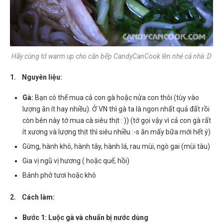
Hãy cùng tớ warm up cho căn bếp CandyCanCook lên nhé cả nhà :D
1. Nguyên liệu:
Gà:
Bạn có thể mua cả con gà hoặc nửa con thôi (tùy vào
lượng ăn ít hay nhiều). Ở VN thì gà ta là ngon nhất quả đất rồi
còn bên này tớ mua cà siêu thịt : )) (tớ gọi vậy vì cả con gà rất
ít xương và lượng thịt thì siêu nhiều :-s ăn mấy bữa mới hết ý)
Gừng, hành khô, hành tây, hành lá, rau mùi, ngò gai (mùi tàu)
Gia vị ngũ vị hương ( hoặc quế, hồi)
Bánh phở tươi hoặc khô
2. Cách làm:
Bước 1: Luộc gà và chuẩn bị nước dù
ng