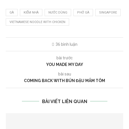
GÀ
KIẾM NHÀ
NƯỚC DÙNG
PHỞ GÀ
SINGAPORE
VIETNAMESE NOODLE WITH CHICKEN
36 bình luận
bài trước
YOU MADE MY DAY
bài sau
COMING BACK WITH BÚN ĐẬU MẮM TÔM
BÀI VIẾT LIÊN QUAN