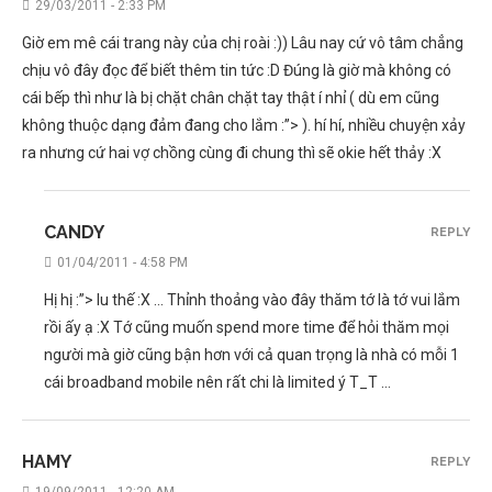
29/03/2011 - 2:33 PM
Giờ em mê cái trang này của chị roài :)) Lâu nay cứ vô tâm chẳng
chịu vô đây đọc để biết thêm tin tức :D Đúng là giờ mà không có
cái bếp thì như là bị chặt chân chặt tay thật í nhỉ ( dù em cũng
không thuộc dạng đảm đang cho lắm :”> ). hí hí, nhiều chuyện xảy
ra nhưng cứ hai vợ chồng cùng đi chung thì sẽ okie hết thảy :X
CANDY
REPLY
01/04/2011 - 4:58 PM
Hị hị :”> Iu thế :X … Thỉnh thoảng vào đây thăm tớ là tớ vui lắm
rồi ấy ạ :X Tớ cũng muốn spend more time để hỏi thăm mọi
người mà giờ cũng bận hơn với cả quan trọng là nhà có mỗi 1
cái broadband mobile nên rất chi là limited ý T_T …
HAMY
REPLY
19/09/2011 - 12:20 AM