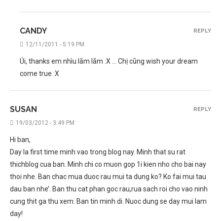
CANDY
REPLY
12/11/2011 - 5:19 PM
Úi, thanks em nhìu lắm lắm :X … Chị cũng wish your dream
come true :X
SUSAN
REPLY
19/03/2012 - 3:49 PM
Hi ban,
Day la first time minh vao trong blog nay. Minh that su rat
thichblog cua ban. Minh chi co muon gop 1i kien nho cho bai nay
thoi nhe. Ban chac mua duoc rau mui ta dung ko? Ko fai mui tau
dau ban nhe’. Ban thu cat phan goc rau,rua sach roi cho vao ninh
cung thit ga thu xem. Ban tin minh di. Nuoc dung se day mui lam
day!