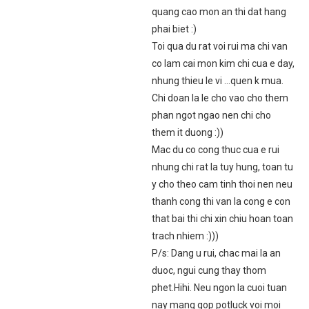
quang cao mon an thi dat hang
phai biet :)
Toi qua du rat voi rui ma chi van
co lam cai mon kim chi cua e day,
nhung thieu le vi …quen k mua.
Chi doan la le cho vao cho them
phan ngot ngao nen chi cho
them it duong :))
Mac du co cong thuc cua e rui
nhung chi rat la tuy hung, toan tu
y cho theo cam tinh thoi nen neu
thanh cong thi van la cong e con
that bai thi chi xin chiu hoan toan
trach nhiem :)))
P/s: Dang u rui, chac mai la an
duoc, ngui cung thay thom
phet.Hihi. Neu ngon la cuoi tuan
nay mang gop potluck voi moi