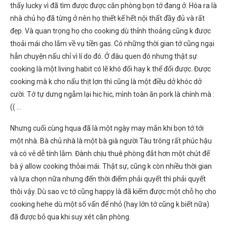
thấy lucky vì đã tìm được được căn phòng bọn tớ đang ở. Hóa ra là
nhà chủ họ đã từng ở nên họ thiết kế hết nội thất đầy đủ và rất
đẹp. Và quan trọng họ cho cooking dù thỉnh thoảng cũng k được
thoải mái cho lắm về vụ tiền gas. Có những thời gian tớ cũng ngại
hẳn chuyện nấu chỉ vì lí do đó. Ở đâu quen đó nhưng thật sự
cooking là một living habit có lẽ khó đổi hay k thể đổi được. Được
cooking mà k cho nấu thịt lợn thì cũng là một điều dở khóc dở
cười. Tớ tự dưng ngẫm lại hic hic, mình toàn ăn pork là chính mà :
(( …
Nhưng cuối cùng hqua đã là một ngày may mắn khi bọn tớ tới
một nhà. Bà chủ nhà là một bà già người Tàu trông rất phúc hậu
và có vẻ dễ tính lắm. Đành chịu thuê phòng đắt hơn một chút để
bà ý allow cooking thỏai mái. Thật sự, cũng k còn nhiều thời gian
và lựa chọn nữa nhưng đến thời điểm phải quyết thì phải quyết
thôi vậy. Dù sao vc tớ cũng happy là đã kiếm được một chỗ họ cho
cooking hehe dù một số vấn để nhỏ (hay lớn tớ cũng k biết nữa)
đã được bỏ qua khi suy xét căn phòng.