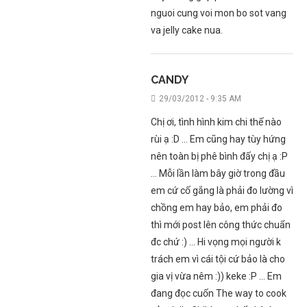
nguoi cung voi mon bo sot vang
va jelly cake nua.
CANDY
29/03/2012 - 9:35 AM
Chị ơi, tình hình kim chi thế nào
rùi ạ :D … Em cũng hay tùy hứng
nên toàn bị phê bình đấy chị ạ :P
… Mỗi lần làm bây giờ trong đầu
em cứ cố gắng là phải đo lường vì
chồng em hay bảo, em phải đo
thì mới post lên công thức chuẩn
đc chứ :) … Hi vọng mọi người k
trách em vì cái tội cứ bảo là cho
gia vị vừa nêm :)) keke :P … Em
đang đọc cuốn The way to cook