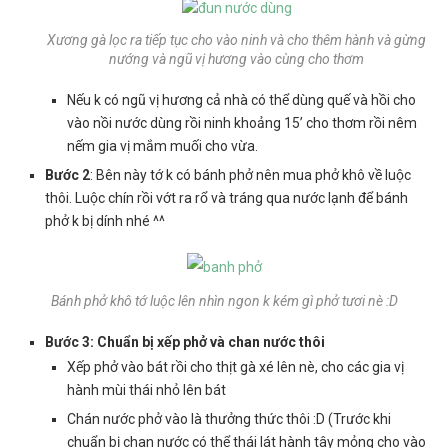
Xương gà lọc ra tiếp tục cho vào ninh và cho thêm hành và gừng
nướng và ngũ vị hương vào cùng cho thơm
Nếu k có ngũ vị hương cả nhà có thể dùng quế và hồi cho
vào nồi nước dùng rồi ninh khoảng 15’ cho thơm rồi nêm
nếm gia vị mắm muối cho vừa.
Bước 2
: Bên này tớ k có bánh phở nên mua phở khô về luộc
thôi. Luộc chín rồi vớt ra rổ và tráng qua nước lạnh để bánh
phở k bị dính nhé ^^
Bánh phở khô tớ luộc lên nhìn ngon k kém gì phở tươi nè :D
Bước 3: Chuẩn bị xếp phở và chan nước thôi
Xếp phở vào bát rồi cho thịt gà xé lên nè, cho các gia vị
hành mùi thái nhỏ lên bát
Chán nước phở vào là thưởng thức thôi :D (Trước khi
chuẩn bị chan nước có thể thái lát hành tây mỏng cho vào