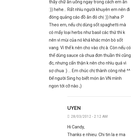
thấy chữ ăn uống ngay trong cách em ăn
:)) hehe… Rất nhìu người khuyên em nên đi
đóng quảng cáo đồ ăn đó chị :)) haha :P
Theo em, nếu chị dùng sốt spaghetti mà
có mấy loại herbs như basil các thứ thì k
nên vì mùi của nó khá khác món bò sốt
vang. Vì thế k nên cho vào chị à. Còn nếu có
thể dùng sauce cà chua đơn thuần thì cũng
đc, nhưng cẩn thận k nên cho nhìu quá vì
sợ chua :) … Em chúc chị thành công nhé ^^
Để người Sing họ biết món ăn VN mình
ngon tới cỡ nào ;)
UYEN
28/03/2012 - 2:12 AM
Hi Candy,
Thanks e nhieu. Chi tin la e ma