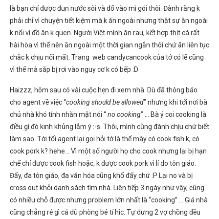
là bạn chỉ được đun nước sôi và đổ vào mì gói thôi. Đành rằng k
phải chỉ vì chuyện tiết kiệm mà k ăn ngoài nhưng thật sự ăn ngoài
k nổi vì đồ ăn k quen. Người Việt mình ăn rau, kết hợp thịt cá rất
hài hòa vì thế nên ăn ngoài một thời gian ngắn thôi chứ ăn liên tục
chắc k chịu nổi mất. Trang web candycancook của tớ có lẽ cũng
vì thế mà sắp bị rơi vào nguy cơ k có bếp :D
Haizzz, hôm sau có vài cuộc hẹn đi xem nhà. Dù đã thông báo
cho agent về việc “
cooking should be allowed
” nhưng khi tới nơi bà
chủ nhà khó tính nhăn mặt nói “
no cooking
” … Bà ý coi cooking là
điều gì đó kinh khủng lắm ý :-s Thôi, mình cũng đành chịu chứ biết
làm sao. Tới tối agent lại gọi hỏi tớ là thế mày có cook fish k, có
cook pork k? hehe… Vì một số người họ cho cook nhưng lại bị hạn
chế chỉ được cook fish hoặc, k được cook pork vì lí do tôn giáo.
Đấy, đa tôn giáo, đa văn hóa cũng khổ đấy chứ :P Lại no và bị
cross out khỏi danh sách tìm nhà. Liên tiếp 3 ngày như vậy, cũng
có nhiều chỗ được nhưng problem lớn nhất là “cooking” … Giá nhà
cũng chẳng rẻ gì cả dù phòng bé tí hic. Tự dưng 2 vợ chồng đều