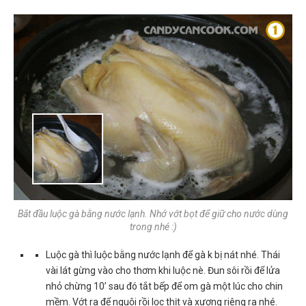
Bắt đầu luộc gà bằng nước lạnh. Nhớ vớt bọt để giữ cho nước dùng
trong nhé :)
Luộc gà thì luộc bằng nước lạnh để gà k bị nát nhé. Thái
vài lát gừng vào cho thơm khi luộc nè. Đun sôi rồi để lửa
nhỏ chừng 10’ sau đó tắt bếp để om gà một lúc cho chin
mềm. Vớt ra để nguội rồi lọc thịt và xương riêng ra nhé.