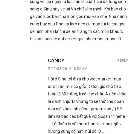
cung voi ga ngay tu luc dau la cua 1 chi da tung sinh
song o Sing nay ve lai Vn chi? cho minh. Khi ban cho
ga vao luoc ban tha luon goc mui vao nhe. Nha minh
cung hay nau Pho ga lam nen cu mua tui to cat goc
de ninh,phan la’ thi de an trang tri cac mon khac :D.
Hi vong ban se dat dc ket qua nhu mong muon :D
CANDY
REPLY
22/03/2012 - 8:52 AM
Hồi ở Sing thì đi ra chợ wet market mua
được rau mùi có gốc :D Còn giờ chỗ tớ ở
toàn là Mĩ trắng, k có chợ châu Á nên chắc
là đành chịu :D Nhưng tớ sẽ thử cho đoạn
mùi già vào ninh cùng gà xem sao ;)) Sẽ
làm và báo cáo kết quả với Susan ^^ hehe
… Tớ đoán là sẽ thơm hơn vì trong ngũ vị
hương cũng có hạt mùi đó :D …