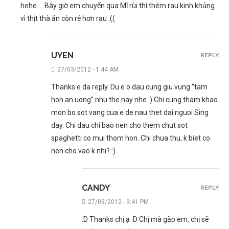
hehe … Bây giờ em chuyển qua Mĩ rùi thì thèm rau kinh khủng
vì thịt thà ăn còn rẻ hơn rau :((
UYEN
REPLY
27/03/2012 - 1:44 AM
Thanks e da reply. Du e o dau cung giu vung “tam
hon an uong” nhu the nay nhe :) Chi cung tham khao
mon bo sot vang cua e de nau thet dai nguoi Sing
day. Chi dau chi bao nen cho them chut sot
spaghetti co mui thom hon. Chi chua thu, k biet co
nen cho vao k nhi? :)
CANDY
REPLY
27/03/2012 - 9:41 PM
:D Thanks chị ạ :D Chị mà gặp em, chị sẽ