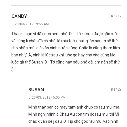
CANDY
REPLY
20/03/2012 - 9:55 AM
Thanks bạn vì đã comment nhé :D … Tớ k mua được gốc mùi
và cũng k chắc đó có phải là mùi ta k nhưng lần sau tớ sẽ thử
cho phần mùi già vào ninh nước dùng. Chắc là cũng thơm lắm
bạn nhỉ ;) À, ninh là lúc sau khi luộc gà hay cho vào cùng lúc
luộc gà thế Susan :D… Tớ cũng hay nấu phở gà lắm nên sẽ thử
;)
SUSAN
REPLY
20/03/2012 - 5:05 PM
Minh thay ban co may tam anh chup co rau mui ma.
Minh nghi minh o Chau Au con tim dc rau mui thi Mi
chac k van de j dau :D. Tip cho goc rau mui vao ninh