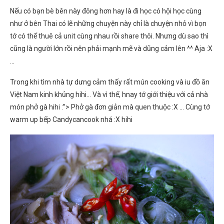
Nếu có bạn bè bên này đông hơn hay là đi học có hội học cùng
như ở bên Thai có lẽ những chuyện này chỉ là chuyện nhỏ vì bọn
tớ có thể thuê cả unit cùng nhau rồi share thôi. Nhưng dù sao thì
cũng là người lớn rồi nên phải mạnh mẽ và dũng cảm lên ^^ Aja :X
…
Trong khi tìm nhà tự dưng cảm thấy rất mún cooking và iu đồ ăn
Việt Nam kinh khủng hihi… Và vì thế, hnay tớ giới thiệu với cả nhà
món phở gà hihi :”> Phở gà đơn giản mà quen thuộc :X … Cùng tớ
warm up bếp Candycancook nhá :X hihi