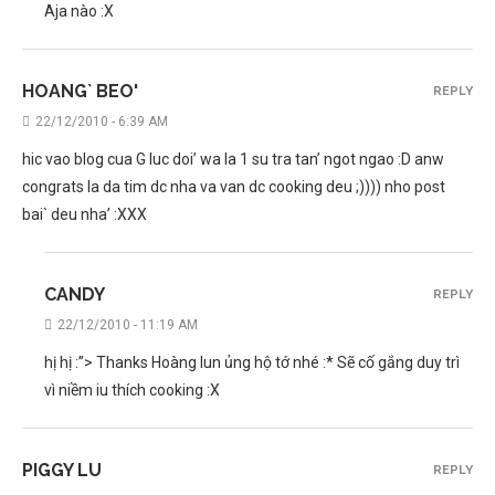
Aja nào :X
HOANG` BEO'
REPLY
22/12/2010 - 6:39 AM
hic vao blog cua G luc doi’ wa la 1 su tra tan’ ngot ngao :D anw
congrats la da tim dc nha va van dc cooking deu ;)))) nho post
bai` deu nha’ :XXX
CANDY
REPLY
22/12/2010 - 11:19 AM
hị hị :”> Thanks Hoàng lun ủng hộ tớ nhé :* Sẽ cố gắng duy trì
vì niềm iu thích cooking :X
PIGGY LU
REPLY