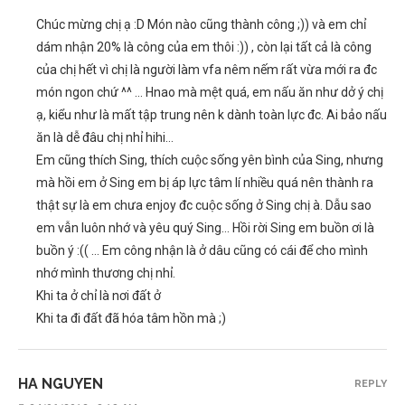
Chúc mừng chị ạ :D Món nào cũng thành công ;)) và em chỉ
dám nhận 20% là công của em thôi :)) , còn lại tất cả là công
của chị hết vì chị là người làm vfa nêm nếm rất vừa mới ra đc
món ngon chứ ^^ … Hnao mà mệt quá, em nấu ăn như dở ý chị
ạ, kiểu như là mất tập trung nên k dành toàn lực đc. Ai bảo nấu
ăn là dễ đâu chị nhỉ hihi…
Em cũng thích Sing, thích cuộc sống yên bình của Sing, nhưng
mà hồi em ở Sing em bị áp lực tâm lí nhiều quá nên thành ra
thật sự là em chưa enjoy đc cuộc sống ở Sing chị à. Dẫu sao
em vẫn luôn nhớ và yêu quý Sing… Hồi rời Sing em buồn ơi là
buồn ý :(( … Em công nhận là ở dâu cũng có cái để cho mình
nhớ mình thương chị nhỉ.
Khi ta ở chỉ là nơi đất ở
Khi ta đi đất đã hóa tâm hồn mà ;)
HA NGUYEN
REPLY