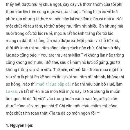
thấy hết được mùi vị chua ngọt, cay cay và thơm thơm của tỏi phi
thơm rắc lên trên cùng mực và dưa chuột. Trông hình có vẻ hơi
phức tạp nhưng kì thực ra món này lại cực đơn giản cả nhà ạ. Nói
một chút về rau răm, tớ thử trồng rau răm rất nhiều lần nhưng mà
nuôi trong cốc tới lúc ra rễ, mọc lá rất hoành tráng rồi, tới lúc
mang ra đất thì chẳng lần nào được cả. Một phần vì chỗ tớ khô,
thời tiết lạnh thì rau răm sống bằng cách nào chứ. Chị bạn ở đây
lúc nào cũng bảo: “ You are “rau-răm-killer”” vì không lần nào trồng
cũng không nổi huhu. Bởi thế, sau cả năm nỗ lực cố gắng, giờ tớ
không trồng rau răm nữa. Thế nên, cứ mỗi lần đi chợ mua một bó
rau răm là phải lên kế hoạch ăn gì với rau răm rất nhanh, không thì
sợ hỏng. Nào thì
muối tí dưa bắp cải
, nào thì nấu bún bò Huế, làm
Laksa
, và tất nhiên là cả món Gỏi mực này :D Nói chung là muốn
ăn ngon thì dù “bị vứt” vào trong hoàn cảnh nào “người yêu ẩm
thực” cũng sẽ vượt qua nhỉ :P Chỉ cần một chút chăm chỉ, cộng
một chút tính toán thật kĩ là ta đã có món ngon rồi ^^
1. Nguyên liệu: