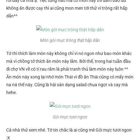
rồi đấy cả nhà ạ. Tiệc tùng nào mà có món này thì đảm bảo dù
không ăn được cay thì ai cũng mon men tới thử vì trông rất hấp
dẫn^^
Món gỏi mực trông thật hấp dẫn
Tớ thì thích làm món này không chỉ vì nó ngon như bao món khác
mà vì chồng tớ thích ăn món này lắm. Bởi thế, trong hai tuần đầu
đi chợ VN về có tí rau răm là phải tranh thủ làm món này luôn ^^
Ăn món này xong lại nhớ món Thái vì đồ ăn Thái cũng có mấy món
na ná thế này. Cũng là hải sản dạng salad chua ngọt và cay mà
hehe.
Gỏi mực tươi ngon
Cả nhà thử xem nhé. Tớ tin chắc là ai cũng mê Gỏi mực tươi ngon
:X