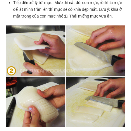
Tiếp đến xử lý tới mực. Mực thì cắt đôi con mực, rồi khía mực
để lát mình trần lên thì mực sẽ có khía đẹp mắt. Lưu ý: khía ở
mặt trong của con mực nhé :D. Thái miếng mực vừa ăn.