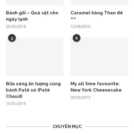
Bánh gối – Quà vặt cho
Caramel hàng Than đê
ngày lạnh
^^
26/02/2014
12/08/2010
5
6
Bữa sáng ấn tượng cùng
My all time favourite:
bánh Patê sô (Paté
New York Cheesecake
Chaud)
29/05/2012
15/01/2015
CHUYÊN MỤC