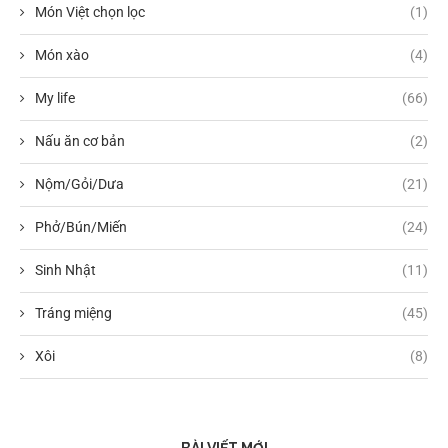
Món Việt chọn lọc
(1)
Món xào
(4)
My life
(66)
Nấu ăn cơ bản
(2)
Nộm/Gỏi/Dưa
(21)
Phở/Bún/Miến
(24)
Sinh Nhật
(11)
Tráng miệng
(45)
Xôi
(8)