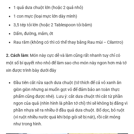
1 quả dưa chuột lớn (hoặc 2 quả nhỏ)
1 con mực (loại mực lớn dày mình)
3,5 tép tỏi lớn (hoặc 2 Tablespoon tỏi băm)
Dấm, đường, mắm, ớt
Rau răm (không có thì có thể thay bằng Rau mùi – Cilantro)
2. Cách làm
: Món này cực dễ và làm cũng rất nhanh tuy chỉ có
một số bí quyết nho nhỏ để làm sao cho món này ngon hơn mà tớ
xin được trình bày dưới đây
Đầu tiên cắt rửa sạch dưa chuột (tớ thích để cả vỏ xanh ăn
giòn giòn nhưng ai muốn gọt vỏ để đảm bảo an toàn thực
phẩm cũng được nhé). Lưu ý: cắt dưa chuột thì cắt từ phần
ngọn của quả (nhìn hình là phần tớ chỉ) thì sẽ không bị đắng vì
phần nhựa sẽ ra nhiều ở đầu quả dưa chuột. Bổ dọc, bỏ ruột
(vì ruột nhiều nước quá khi bóp gỏi sẽ bị nát), rồi cắt mỏng
như trong hình.