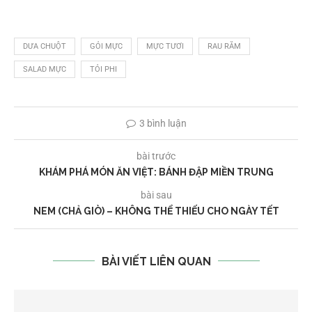
DƯA CHUỘT
GỎI MỰC
MỰC TƯƠI
RAU RĂM
SALAD MỰC
TỎI PHI
3 bình luận
bài trước
KHÁM PHÁ MÓN ĂN VIỆT: BÁNH ĐẬP MIỀN TRUNG
bài sau
NEM (CHẢ GIÒ) – KHÔNG THỂ THIẾU CHO NGÀY TẾT
BÀI VIẾT LIÊN QUAN