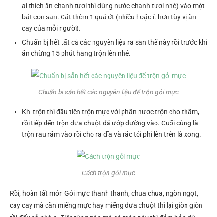
ai thích ăn chanh tươi thì dùng nước chanh tươi nhé) vào một
bát con sẵn. Cắt thêm 1 quả ớt (nhiều hoặc ít hơn tùy vị ăn
cay của mỗi người).
Chuẩn bị hết tất cả các nguyên liệu ra sẵn thế này rồi trước khi
ăn chừng 15 phút hẵng trộn lên nhé.
Chuẩn bị sẵn hết các nguyên liệu để trộn gỏi mực
Khi trộn thì đầu tiên trộn mực với phần nươc trộn cho thấm,
rồi tiếp đến trộn dưa chuột đã ướp đường vào. Cuối cùng là
trộn rau răm vào rồi cho ra đĩa và rắc tỏi phi lên trên là xong.
Cách trộn gỏi mực
Rồi, hoàn tất món Gỏi mực thanh thanh, chua chua, ngòn ngọt,
cay cay mà cắn miếng mực hay miếng dưa chuột thì lại giòn giòn