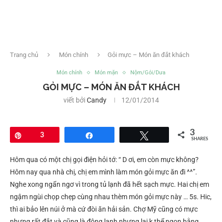
Trang chủ
Món chính
Gỏi mực – Món ăn đắt khách
Món chính
Món mặn
Nộm/Gỏi/Dưa
GỎI MỰC – MÓN ĂN ĐẮT KHÁCH
viết bởi
Candy
12/01/2014
3
Pin
3
Share
Tweet
SHARES
Hôm qua có một chị gọi điện hỏi tớ: “ D ơi, em còn mực không?
Hôm nay qua nhà chị, chị em mình làm món gỏi mực ăn đi ^^”.
Nghe xong ngẩn ngơ vì trong tủ lạnh đã hết sạch mực. Hai chị em
ngậm ngùi chọp chẹp cùng nhau thèm món gỏi mực này … 5s. Hic,
thì ai bảo lên núi ở mà cứ đòi ăn hải sản. Chợ Mỹ cũng có mực
nhưng rất đắt và cũng là đông lạnh nhưng lại k thể ngon bằng