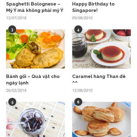
Spaghetti Bolognese –
Happy Birthday to
Mỳ Ý mà không phải mỳ Ý
Singapore!
12/07/2018
09/08/2010
3
4
Bánh gối – Quà vặt cho
Caramel hàng Than đê
ngày lạnh
^^
26/02/2014
12/08/2010
5
6