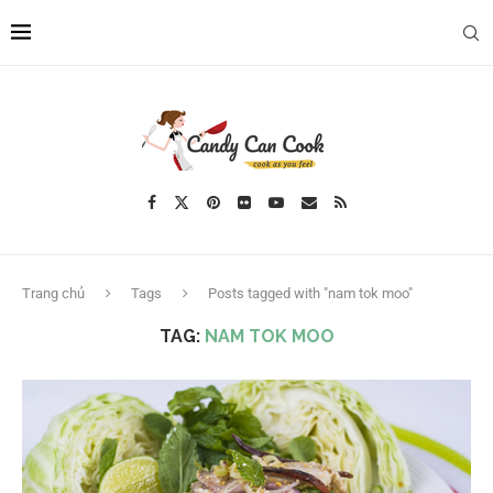
Trang chủ
Tags
Posts tagged with "nam tok moo"
TAG:
NAM TOK MOO