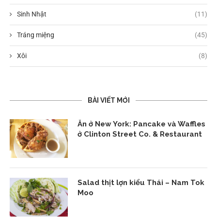
Sinh Nhật
(11)
Tráng miệng
(45)
Xôi
(8)
BÀI VIẾT MỚI
Ăn ở New York: Pancake và Waffles
ở Clinton Street Co. & Restaurant
Salad thịt lợn kiểu Thái – Nam Tok
Moo