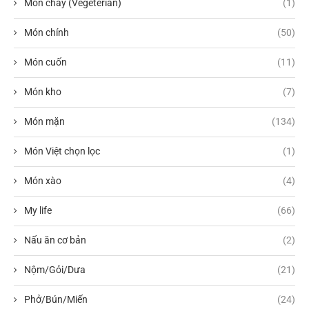
Món chay (Vegeterian)
(1)
Món chính
(50)
Món cuốn
(11)
Món kho
(7)
Món mặn
(134)
Món Việt chọn lọc
(1)
Món xào
(4)
My life
(66)
Nấu ăn cơ bản
(2)
Nộm/Gỏi/Dưa
(21)
Phở/Bún/Miến
(24)