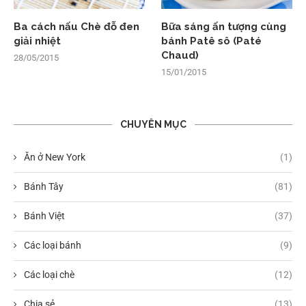
Ba cách nấu Chè đỗ đen
Bữa sáng ấn tượng cùng
giải nhiệt
bánh Patê sô (Paté
Chaud)
28/05/2015
15/01/2015
CHUYÊN MỤC
Ăn ở New York
(1)
Bánh Tây
(81)
Bánh Việt
(37)
Các loại bánh
(9)
Các loại chè
(12)
Chia sẻ
(13)