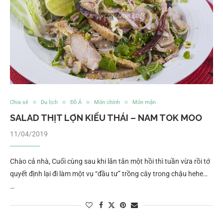
Chia sẻ
Du lịch
Đồ Á
Món chính
Món mặn
SALAD THỊT LỢN KIỂU THÁI – NAM TOK MOO
11/04/2019
Chào cả nhà, Cuối cùng sau khi lăn tăn một hồi thì tuần vừa rồi tớ
quyết định lại đi làm một vụ “đầu tư” trồng cây trong chậu hehe…
…