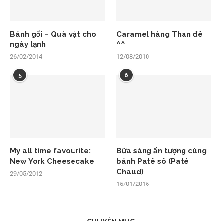
Bánh gối – Quà vặt cho
Caramel hàng Than đê
ngày lạnh
^^
26/02/2014
12/08/2010
5
6
My all time favourite:
Bữa sáng ấn tượng cùng
New York Cheesecake
bánh Patê sô (Paté
Chaud)
29/05/2012
15/01/2015