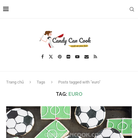
Trang chủ
Tags
Posts tagged with "euro"
TAG:
EURO