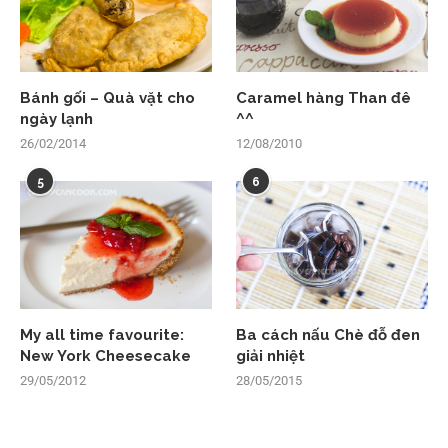
Bánh gối – Quà vặt cho
Caramel hàng Than đê
ngày lạnh
^^
26/02/2014
12/08/2010
5
6
My all time favourite:
Ba cách nấu Chè đỗ đen
New York Cheesecake
giải nhiệt
29/05/2012
28/05/2015