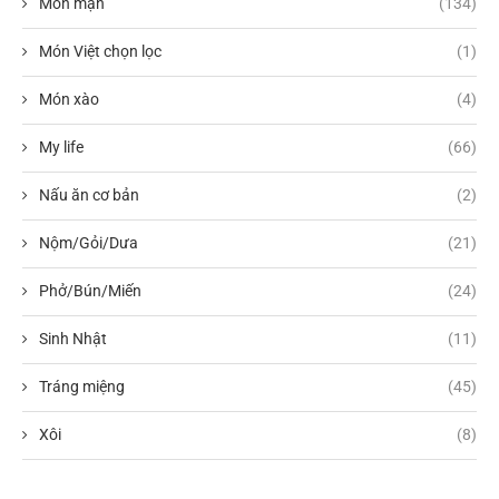
Món mặn
(134)
Món Việt chọn lọc
(1)
Món xào
(4)
My life
(66)
Nấu ăn cơ bản
(2)
Nộm/Gỏi/Dưa
(21)
Phở/Bún/Miến
(24)
Sinh Nhật
(11)
Tráng miệng
(45)
Xôi
(8)