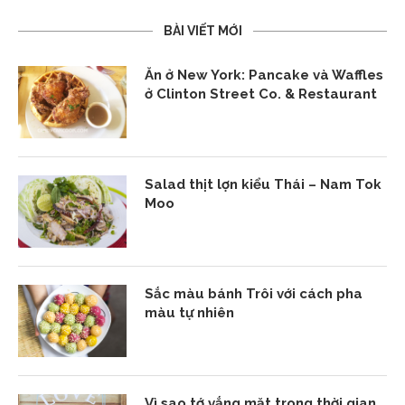
BÀI VIẾT MỚI
Ăn ở New York: Pancake và Waffles
ở Clinton Street Co. & Restaurant
Salad thịt lợn kiểu Thái – Nam Tok
Moo
Sắc màu bánh Trôi với cách pha
màu tự nhiên
Vì sao tớ vắng mặt trong thời gian