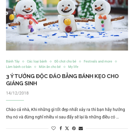
Bánh Tây
Các loại bánh
Đồ chơi cho bé
Festivals and more
Làm bánh cơ bản
Món ăn cho bé
My life
3 Ý TƯỞNG ĐỘC ĐÁO BẰNG BÁNH KẸO CHO
GIÁNG SINH
14/12/2018
Chào cả nhà, Khi những gì tốt đẹp nhất xảy ra thì bạn hãy hưởng
thụ nó và đừng nghĩ nhiều vì sau đấy sẽ lại là những điều có …