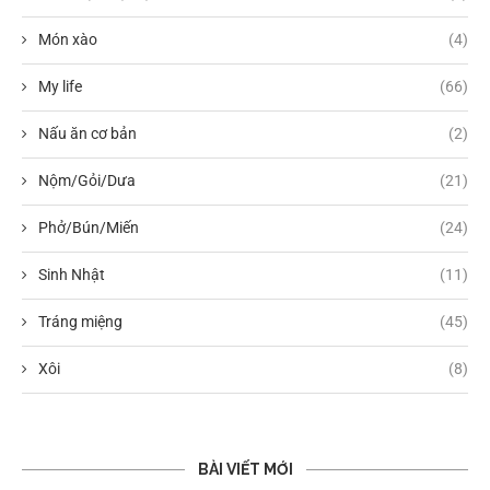
Món xào
(4)
My life
(66)
Nấu ăn cơ bản
(2)
Nộm/Gỏi/Dưa
(21)
Phở/Bún/Miến
(24)
Sinh Nhật
(11)
Tráng miệng
(45)
Xôi
(8)
BÀI VIẾT MỚI