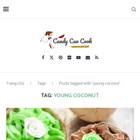
Trang chủ
Tags
Posts tagged with "young coconut"
TAG:
YOUNG COCONUT