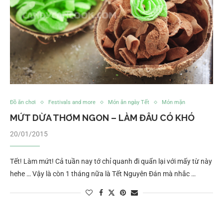
Đồ ăn chơi
Festivals and more
Món ăn ngày Tết
Món mặn
MỨT DỪA THƠM NGON – LÀM ĐÂU CÓ KHÓ
20/01/2015
Tết! Làm mứt! Cả tuần nay tớ chỉ quanh đi quẩn lại với mấy từ này
hehe … Vậy là còn 1 tháng nữa là Tết Nguyên Đán mà nhắc …