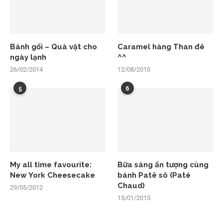
Bánh gối – Quà vặt cho
Caramel hàng Than đê
ngày lạnh
^^
26/02/2014
12/08/2010
5
6
My all time favourite:
Bữa sáng ấn tượng cùng
New York Cheesecake
bánh Patê sô (Paté
Chaud)
29/05/2012
15/01/2015