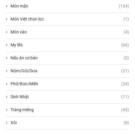
Món mặn
(134)
Món Việt chọn lọc
(1)
Món xào
(4)
My life
(66)
Nấu ăn cơ bản
(2)
Nộm/Gỏi/Dưa
(21)
Phở/Bún/Miến
(24)
Sinh Nhật
(11)
Tráng miệng
(45)
Xôi
(8)