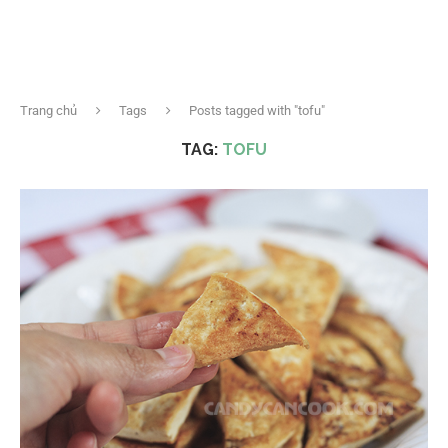
Trang chủ
Tags
Posts tagged with "tofu"
TAG:
TOFU