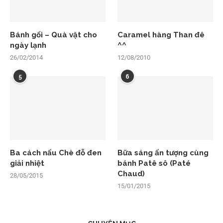
Bánh gối – Quà vặt cho
Caramel hàng Than đê
ngày lạnh
^^
26/02/2014
12/08/2010
5
6
Ba cách nấu Chè đỗ đen
Bữa sáng ấn tượng cùng
giải nhiệt
bánh Patê sô (Paté
Chaud)
28/05/2015
15/01/2015