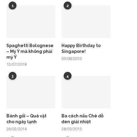
1
2
Spaghetti Bolognese
Happy Birthday to
– Mỳ Ý mà không phải
Singapore!
mỳ Ý
09/08/2010
12/07/2018
3
4
Bánh gối – Quà vặt
Ba cách nấu Chè đỗ
cho ngày lạnh
đen giải nhiệt
26/02/2014
28/05/2015