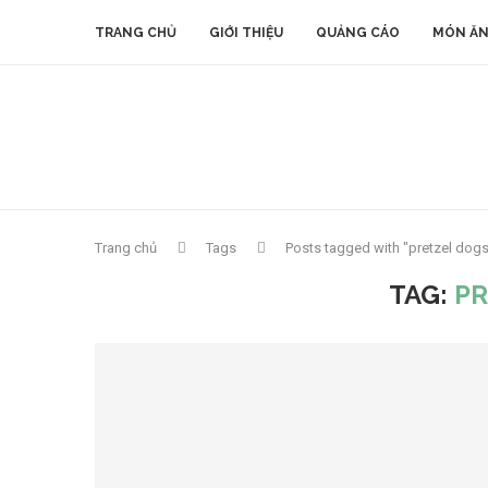
TRANG CHỦ
GIỚI THIỆU
QUẢNG CÁO
MÓN ĂN
Trang chủ
Tags
Posts tagged with "pretzel dogs
TAG:
PR