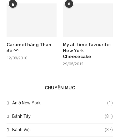
5
6
Caramel hàng Than
My all time favourite:
đê ^^
New York
Cheesecake
12/08/2010
29/05/2012
CHUYÊN MỤC
Ăn ở New York
(1)
Bánh Tây
(81)
Bánh Việt
(37)