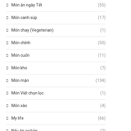
Món ăn ngày Tết
(55)
Món canh súp
(17)
Món chay (Vegeterian)
(1)
Món chính
(50)
Món cuốn
(11)
Món kho
(7)
Món mặn
(134)
Món Việt chọn lọc
(1)
Món xào
(4)
My life
(66)
Nấu ăn cơ bản
(2)