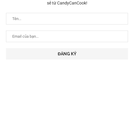
sẻ từ CandyCanCook!