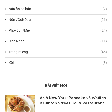
Nấu ăn cơ bản
(2)
Nộm/Gỏi/Dưa
(21)
Phở/Bún/Miến
(24)
Sinh Nhật
(11)
Tráng miệng
(45)
Xôi
(8)
BÀI VIẾT MỚI
Ăn ở New York: Pancake và Waffles
ở Clinton Street Co. & Restaurant