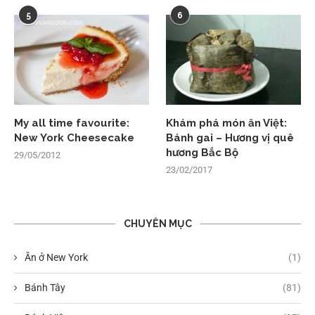
5
6
My all time favourite:
Khám phá món ăn Việt:
New York Cheesecake
Bánh gai – Hương vị quê
hương Bắc Bộ
29/05/2012
23/02/2017
CHUYÊN MỤC
Ăn ở New York
(1)
Bánh Tây
(81)