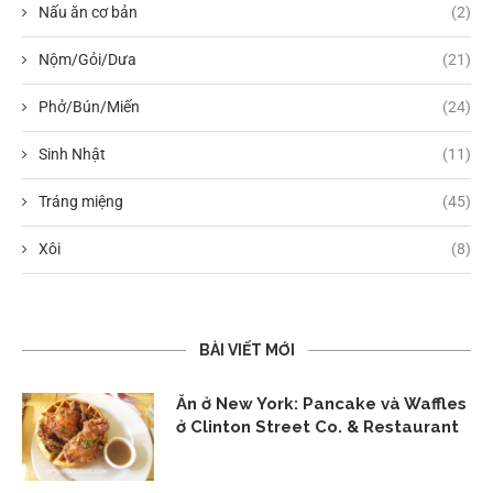
Nấu ăn cơ bản
(2)
Nộm/Gỏi/Dưa
(21)
Phở/Bún/Miến
(24)
Sinh Nhật
(11)
Tráng miệng
(45)
Xôi
(8)
BÀI VIẾT MỚI
Ăn ở New York: Pancake và Waffles
ở Clinton Street Co. & Restaurant