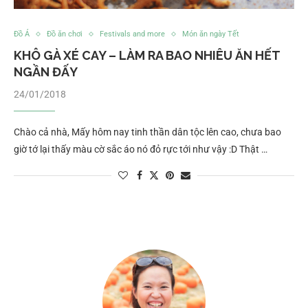
Đồ Á
Đồ ăn chơi
Festivals and more
Món ăn ngày Tết
KHÔ GÀ XÉ CAY – LÀM RA BAO NHIÊU ĂN HẾT
NGẦN ĐẤY
24/01/2018
Chào cả nhà, Mấy hôm nay tinh thần dân tộc lên cao, chưa bao
giờ tớ lại thấy màu cờ sắc áo nó đỏ rực tới như vậy :D Thật …