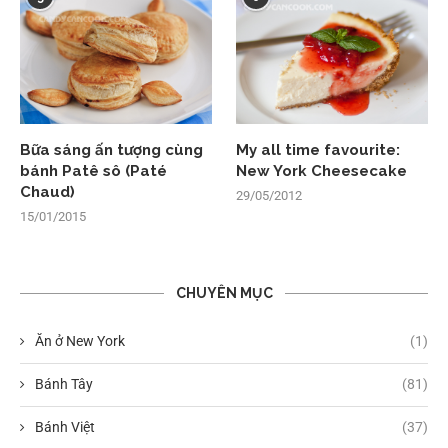
Bữa sáng ấn tượng cùng
My all time favourite:
bánh Patê sô (Paté
New York Cheesecake
Chaud)
29/05/2012
15/01/2015
CHUYÊN MỤC
Ăn ở New York
(1)
Bánh Tây
(81)
Bánh Việt
(37)