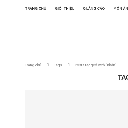
TRANG CHỦ
GIỚI THIỆU
QUẢNG CÁO
MÓN ĂN
Trang chủ
Tags
Posts tagged with "nhãn"
TA