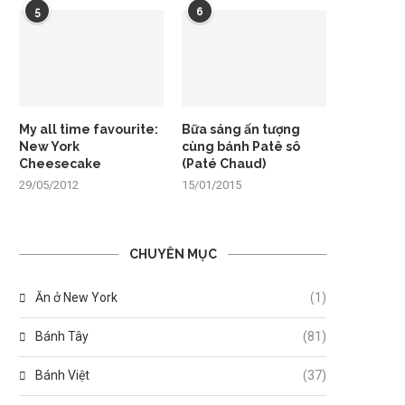
5
6
My all time favourite:
Bữa sáng ấn tượng
New York
cùng bánh Patê sô
Cheesecake
(Paté Chaud)
29/05/2012
15/01/2015
CHUYÊN MỤC
Ăn ở New York
(1)
Bánh Tây
(81)
Bánh Việt
(37)