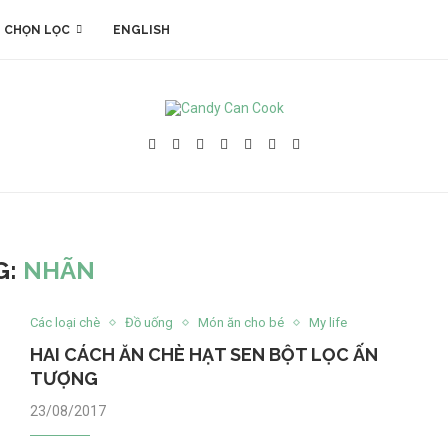
 CHỌN LỌC
ENGLISH
G:
NHÃN
Các loại chè
Đồ uống
Món ăn cho bé
My life
HAI CÁCH ĂN CHÈ HẠT SEN BỘT LỌC ẤN
TƯỢNG
23/08/2017