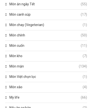
Món ăn ngày Tết
(55)
Món canh súp
(17)
Món chay (Vegeterian)
(1)
Món chính
(50)
Món cuốn
(11)
Món kho
(7)
Món mặn
(134)
Món Việt chọn lọc
(1)
Món xào
(4)
My life
(66)
Nấu ăn cơ bản
(2)