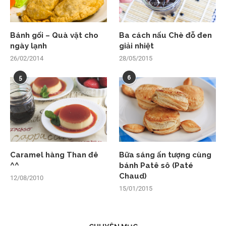
Bánh gối – Quà vặt cho
Ba cách nấu Chè đỗ đen
ngày lạnh
giải nhiệt
26/02/2014
28/05/2015
5
6
Caramel hàng Than đê
Bữa sáng ấn tượng cùng
^^
bánh Patê sô (Paté
Chaud)
12/08/2010
15/01/2015