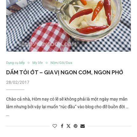
Dụng cụ bếp
My life
Nộm/Gỏi/Dưa
DẤM TỎI ỚT – GIA VỊ NGON CƠM, NGON PHỞ
28/02/2017
Chào cả nhà, Hôm nay có lẽ sẽ không phải là một ngày may mắn
lắm nhưng bởi vậy lại muốn “rúc đầu” vào blog cho đỡ buồn đời …
…