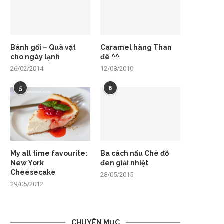
Bánh gối – Quà vặt
Caramel hàng Than
cho ngày lạnh
đê ^^
26/02/2014
12/08/2010
5
6
My all time favourite:
Ba cách nấu Chè đỗ
New York
đen giải nhiệt
Cheesecake
28/05/2015
29/05/2012
CHUYÊN MỤC