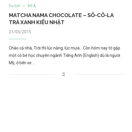
Du lịch
Đồ Á
MATCHA NAMA CHOCOLATE – SÔ-CÔ-LA
TRÀ XANH KIỂU NHẬT
21/05/2015
Chào cả nhà, Trời thì lúc nắng, lúc mưa… Còn hôm nay tớ gặp
một cô bé học chuyên ngành Tiếng Anh (English) dù là người
Mỹ, ở bến xe …