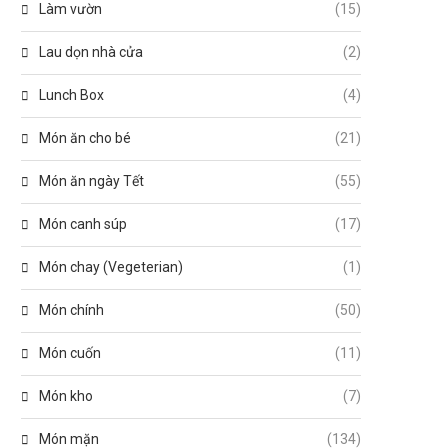
Làm vườn
(15)
Lau dọn nhà cửa
(2)
Lunch Box
(4)
Món ăn cho bé
(21)
Món ăn ngày Tết
(55)
Món canh súp
(17)
Món chay (Vegeterian)
(1)
Món chính
(50)
Món cuốn
(11)
Món kho
(7)
Món mặn
(134)