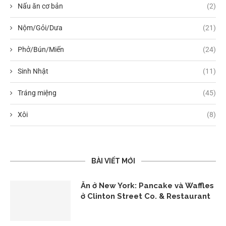
Nấu ăn cơ bản
(2)
Nộm/Gỏi/Dưa
(21)
Phở/Bún/Miến
(24)
Sinh Nhật
(11)
Tráng miệng
(45)
Xôi
(8)
BÀI VIẾT MỚI
Ăn ở New York: Pancake và Waffles
ở Clinton Street Co. & Restaurant