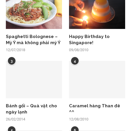
Spaghetti Bolognese –
Happy Birthday to
Mỳ Ý mà không phải mỳ Ý
Singapore!
12/07/2018
09/08/2010
3
4
Bánh gối – Quà vặt cho
Caramel hàng Than đê
ngày lạnh
^^
26/02/2014
12/08/2010
5
6