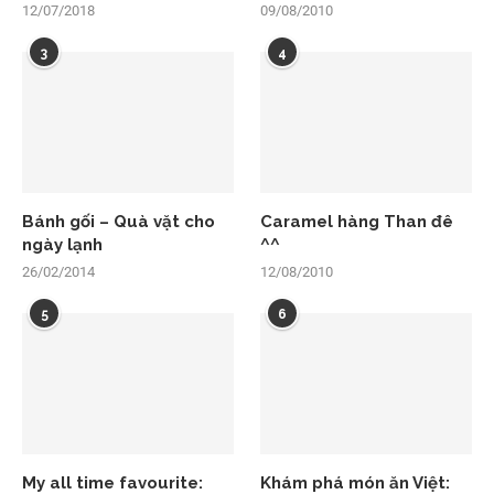
12/07/2018
09/08/2010
3
4
Bánh gối – Quà vặt cho
Caramel hàng Than đê
ngày lạnh
^^
26/02/2014
12/08/2010
5
6
My all time favourite:
Khám phá món ăn Việt: