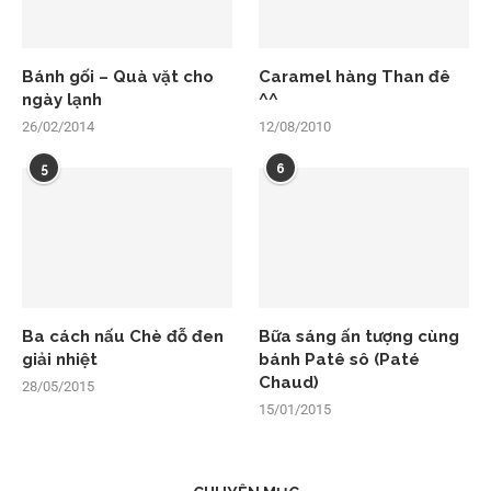
Bánh gối – Quà vặt cho
Caramel hàng Than đê
ngày lạnh
^^
26/02/2014
12/08/2010
5
6
Ba cách nấu Chè đỗ đen
Bữa sáng ấn tượng cùng
giải nhiệt
bánh Patê sô (Paté
Chaud)
28/05/2015
15/01/2015