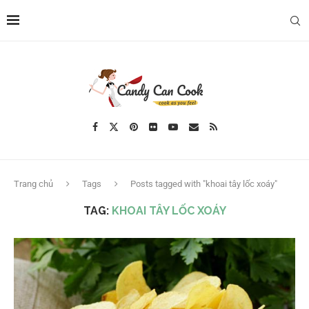
Trang chủ
Tags
Posts tagged with "khoai tây lốc xoáy"
TAG:
KHOAI TÂY LỐC XOÁY