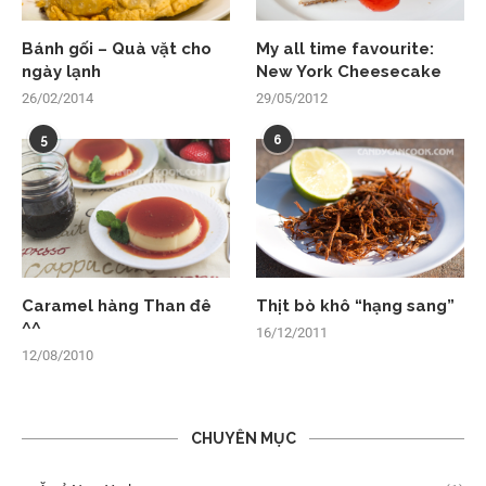
Bánh gối – Quà vặt cho
My all time favourite:
ngày lạnh
New York Cheesecake
26/02/2014
29/05/2012
5
6
Caramel hàng Than đê
Thịt bò khô “hạng sang”
^^
16/12/2011
12/08/2010
CHUYÊN MỤC