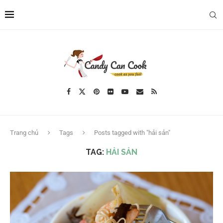
Trang chủ
Tags
Posts tagged with "hải sản"
TAG:
HẢI SẢN