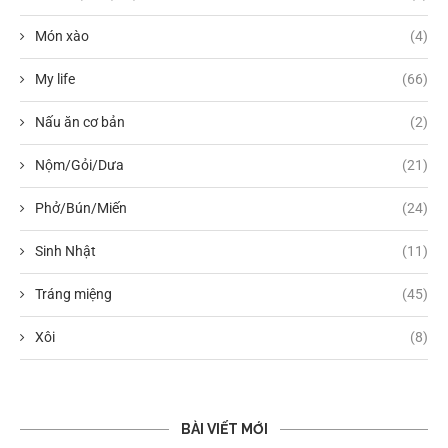
Món xào
(4)
My life
(66)
Nấu ăn cơ bản
(2)
Nộm/Gỏi/Dưa
(21)
Phở/Bún/Miến
(24)
Sinh Nhật
(11)
Tráng miệng
(45)
Xôi
(8)
BÀI VIẾT MỚI