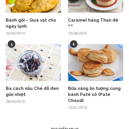
Bánh gối – Quà vặt cho
Caramel hàng Than đê
ngày lạnh
^^
26/02/2014
12/08/2010
5
6
Ba cách nấu Chè đỗ đen
Bữa sáng ấn tượng cùng
giải nhiệt
bánh Patê sô (Paté
Chaud)
28/05/2015
15/01/2015