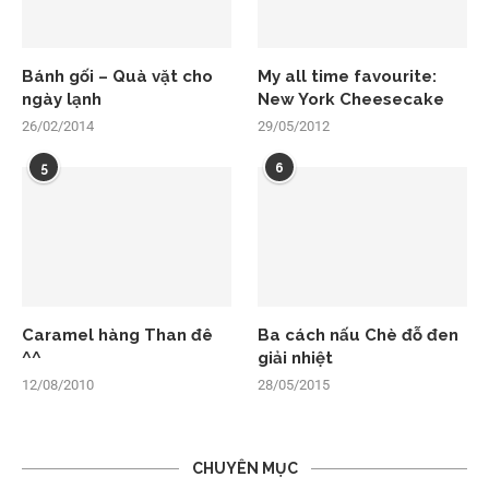
Bánh gối – Quà vặt cho
My all time favourite:
ngày lạnh
New York Cheesecake
26/02/2014
29/05/2012
5
6
Caramel hàng Than đê
Ba cách nấu Chè đỗ đen
^^
giải nhiệt
12/08/2010
28/05/2015
CHUYÊN MỤC