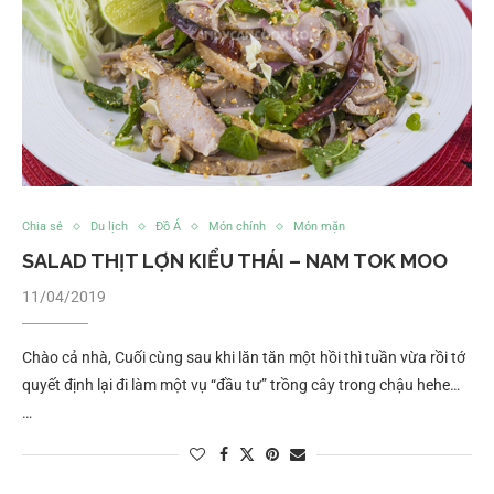
Chia sẻ
Du lịch
Đồ Á
Món chính
Món mặn
SALAD THỊT LỢN KIỂU THÁI – NAM TOK MOO
11/04/2019
Chào cả nhà, Cuối cùng sau khi lăn tăn một hồi thì tuần vừa rồi tớ
quyết định lại đi làm một vụ “đầu tư” trồng cây trong chậu hehe…
…