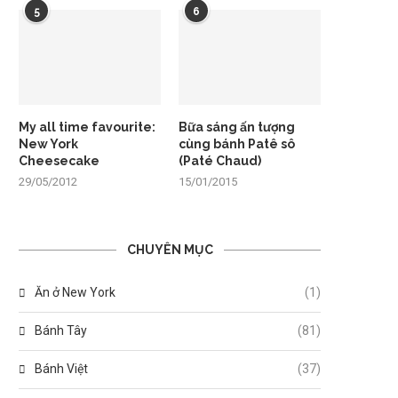
5
6
My all time favourite:
Bữa sáng ấn tượng
New York
cùng bánh Patê sô
Cheesecake
(Paté Chaud)
29/05/2012
15/01/2015
CHUYÊN MỤC
Ăn ở New York
(1)
Bánh Tây
(81)
Bánh Việt
(37)