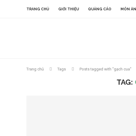
TRANG CHỦ
GIỚI THIỆU
QUẢNG CÁO
MÓN ĂN
Trang chủ
Tags
Posts tagged with "gạch cua"
TAG: