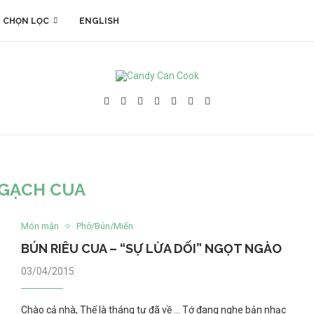
 CHỌN LỌC
ENGLISH
GẠCH CUA
Món mặn
Phở/Bún/Miến
BÚN RIÊU CUA – “SỰ LỪA DỐI” NGỌT NGÀO
03/04/2015
Chào cả nhà, Thế là tháng tư đã về … Tớ đang nghe bản nhạc