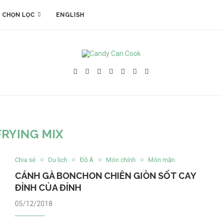
 CHỌN LỌC
ENGLISH
FRYING MIX
Chia sẻ
Du lịch
Đồ Á
Món chính
Món mặn
CÁNH GÀ BONCHON CHIÊN GIÒN SỐT CAY
ĐỈNH CỦA ĐỈNH
05/12/2018