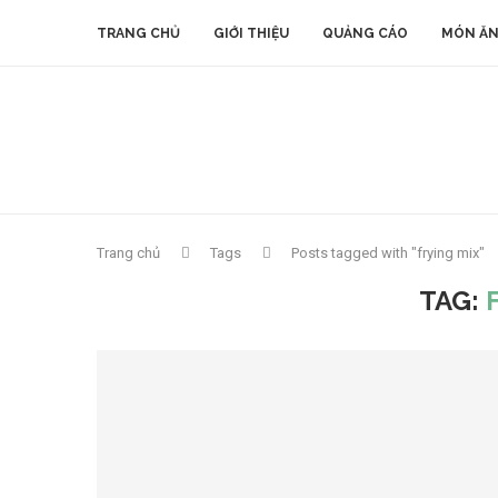
TRANG CHỦ
GIỚI THIỆU
QUẢNG CÁO
MÓN ĂN
Trang chủ
Tags
Posts tagged with "frying mix"
TAG: