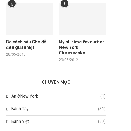
5
6
Ba cách nấu Chè đỗ
My all time favourite:
đen giải nhiệt
New York
Cheesecake
28/05/2015
29/05/2012
CHUYÊN MỤC
Ăn ở New York
(1)
Bánh Tây
(81)
Bánh Việt
(37)