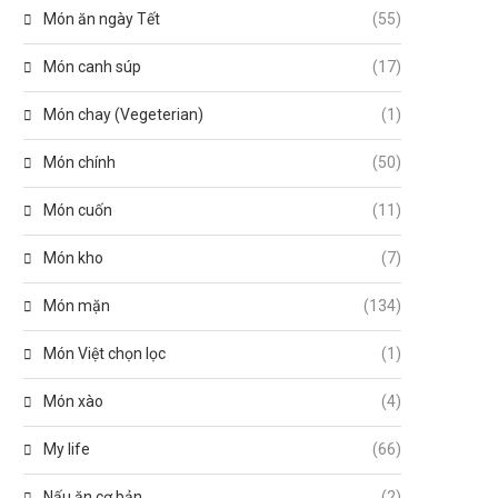
Món ăn ngày Tết
(55)
Món canh súp
(17)
Món chay (Vegeterian)
(1)
Món chính
(50)
Món cuốn
(11)
Món kho
(7)
Món mặn
(134)
Món Việt chọn lọc
(1)
Món xào
(4)
My life
(66)
Nấu ăn cơ bản
(2)