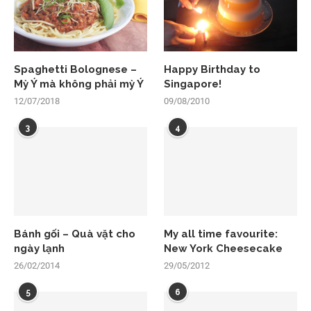
Spaghetti Bolognese –
Happy Birthday to
Mỳ Ý mà không phải mỳ Ý
Singapore!
12/07/2018
09/08/2010
3
4
Bánh gối – Quà vặt cho
My all time favourite:
ngày lạnh
New York Cheesecake
26/02/2014
29/05/2012
5
6