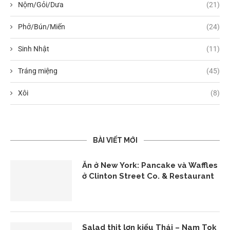
Nộm/Gỏi/Dưa
(21)
Phở/Bún/Miến
(24)
Sinh Nhật
(11)
Tráng miệng
(45)
Xôi
(8)
BÀI VIẾT MỚI
Ăn ở New York: Pancake và Waffles
ở Clinton Street Co. & Restaurant
Salad thịt lợn kiểu Thái – Nam Tok