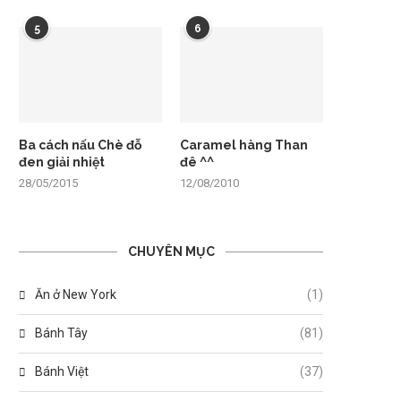
5
6
Ba cách nấu Chè đỗ
Caramel hàng Than
đen giải nhiệt
đê ^^
28/05/2015
12/08/2010
CHUYÊN MỤC
Ăn ở New York
(1)
Bánh Tây
(81)
Bánh Việt
(37)