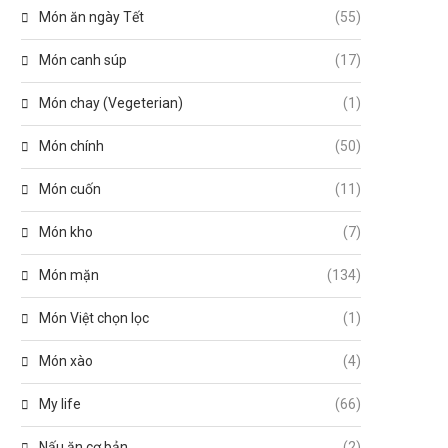
Món ăn ngày Tết
(55)
Món canh súp
(17)
Món chay (Vegeterian)
(1)
Món chính
(50)
Món cuốn
(11)
Món kho
(7)
Món mặn
(134)
Món Việt chọn lọc
(1)
Món xào
(4)
My life
(66)
Nấu ăn cơ bản
(2)