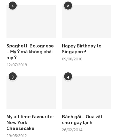
1
2
Spaghetti Bolognese
Happy Birthday to
– Mỳ Ý mà không phải
Singapore!
mỳ Ý
09/08/2010
12/07/2018
3
4
My all time favourite:
Bánh gối – Quà vặt
New York
cho ngày lạnh
Cheesecake
26/02/2014
29/05/2012