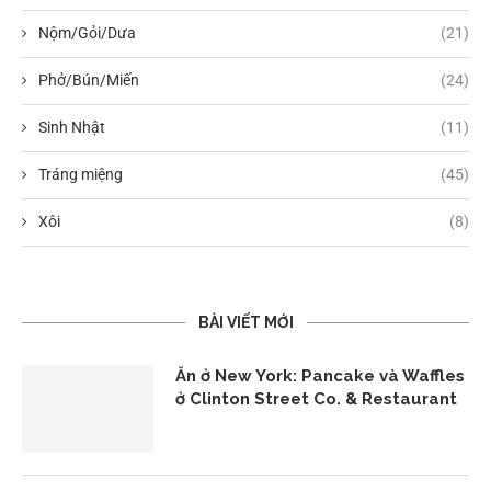
Nộm/Gỏi/Dưa
(21)
Phở/Bún/Miến
(24)
Sinh Nhật
(11)
Tráng miệng
(45)
Xôi
(8)
BÀI VIẾT MỚI
Ăn ở New York: Pancake và Waffles
ở Clinton Street Co. & Restaurant