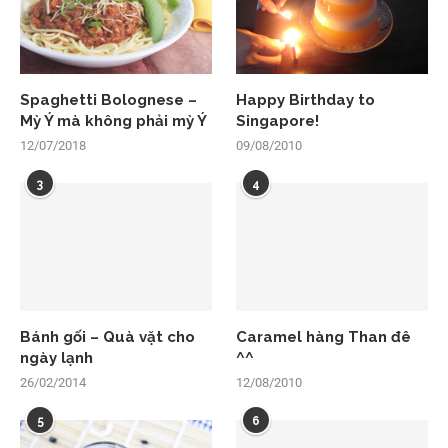
Spaghetti Bolognese –
Happy Birthday to
Mỳ Ý mà không phải mỳ Ý
Singapore!
12/07/2018
09/08/2010
3
4
Bánh gối – Quà vặt cho
Caramel hàng Than đê
ngày lạnh
^^
26/02/2014
12/08/2010
5
6