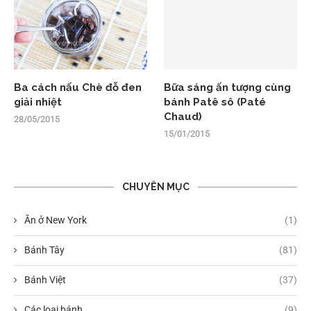
Ba cách nấu Chè đỗ đen
Bữa sáng ấn tượng cùng
giải nhiệt
bánh Patê sô (Paté
Chaud)
28/05/2015
15/01/2015
CHUYÊN MỤC
Ăn ở New York
(1)
Bánh Tây
(81)
Bánh Việt
(37)
Các loại bánh
(9)