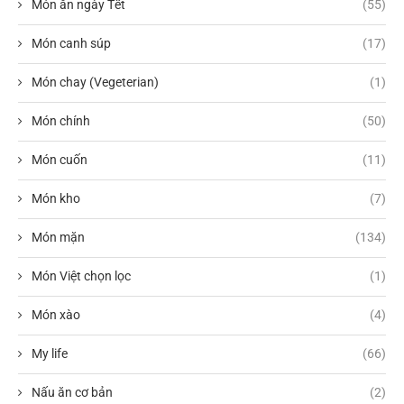
Món ăn ngày Tết
(55)
Món canh súp
(17)
Món chay (Vegeterian)
(1)
Món chính
(50)
Món cuốn
(11)
Món kho
(7)
Món mặn
(134)
Món Việt chọn lọc
(1)
Món xào
(4)
My life
(66)
Nấu ăn cơ bản
(2)