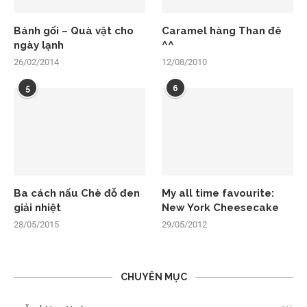
Bánh gối – Quà vặt cho
Caramel hàng Than đê
ngày lạnh
^^
26/02/2014
12/08/2010
5
6
Ba cách nấu Chè đỗ đen
My all time favourite:
giải nhiệt
New York Cheesecake
28/05/2015
29/05/2012
CHUYÊN MỤC