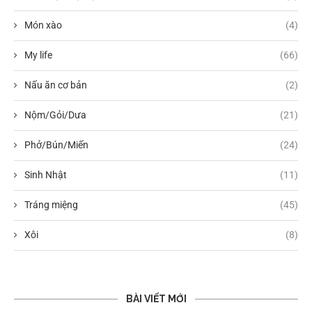
Món xào
(4)
My life
(66)
Nấu ăn cơ bản
(2)
Nộm/Gỏi/Dưa
(21)
Phở/Bún/Miến
(24)
Sinh Nhật
(11)
Tráng miệng
(45)
Xôi
(8)
BÀI VIẾT MỚI