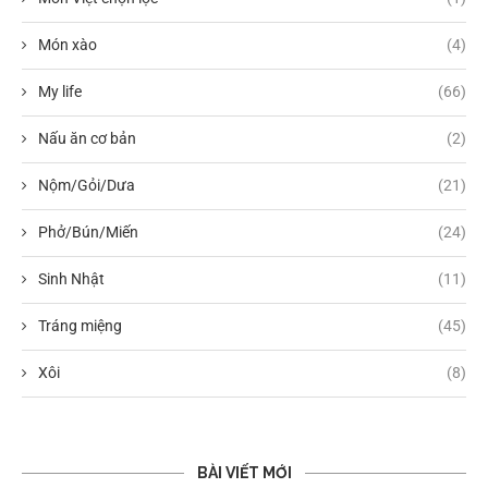
Món xào
(4)
My life
(66)
Nấu ăn cơ bản
(2)
Nộm/Gỏi/Dưa
(21)
Phở/Bún/Miến
(24)
Sinh Nhật
(11)
Tráng miệng
(45)
Xôi
(8)
BÀI VIẾT MỚI