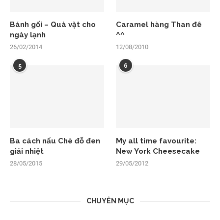
Bánh gối – Quà vặt cho
Caramel hàng Than đê
ngày lạnh
^^
26/02/2014
12/08/2010
5
6
Ba cách nấu Chè đỗ đen
My all time favourite:
giải nhiệt
New York Cheesecake
28/05/2015
29/05/2012
CHUYÊN MỤC