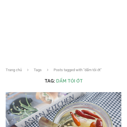
Trang chủ
Tags
Posts tagged with "dấm tỏi ớt"
TAG:
DẤM TỎI ỚT