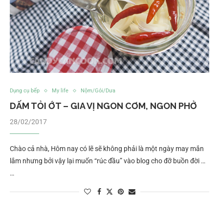
Dụng cụ bếp
My life
Nộm/Gỏi/Dưa
DẤM TỎI ỚT – GIA VỊ NGON CƠM, NGON PHỞ
28/02/2017
Chào cả nhà, Hôm nay có lẽ sẽ không phải là một ngày may mắn
lắm nhưng bởi vậy lại muốn “rúc đầu” vào blog cho đỡ buồn đời …
…