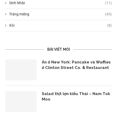
Sinh Nhật
(11)
Tráng miệng
(45)
Xôi
(8)
BÀI VIẾT MỚI
Ăn ở New York: Pancake và Waffles
ở Clinton Street Co. & Restaurant
Salad thịt lợn kiểu Thái – Nam Tok
Moo