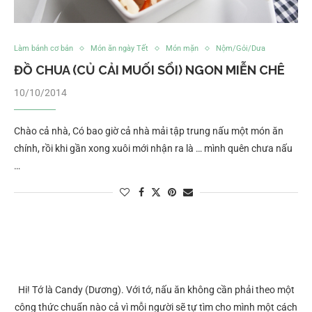
Làm bánh cơ bản
Món ăn ngày Tết
Món mặn
Nộm/Gỏi/Dưa
ĐỒ CHUA (CỦ CẢI MUỐI SỔI) NGON MIỄN CHÊ
10/10/2014
Chào cả nhà, Có bao giờ cả nhà mải tập trung nấu một món ăn
chính, rồi khi gần xong xuôi mới nhận ra là … mình quên chưa nấu
…
Hi! Tớ là Candy (Dương). Với tớ, nấu ăn không cần phải theo một
công thức chuẩn nào cả vì mỗi người sẽ tự tìm cho mình một cách