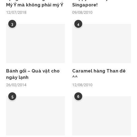
Mỳ Ý mà không phải mỳ Ý
Singapore!
12/07/2018
09/08/2010
3
4
Bánh gối – Quà vặt cho
Caramel hàng Than đê
ngày lạnh
^^
26/02/2014
12/08/2010
5
6