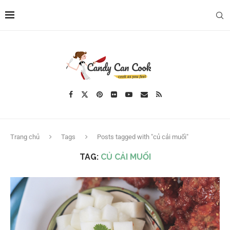
Trang chủ
Tags
Posts tagged with "củ cải muối"
TAG:
CỦ CẢI MUỐI