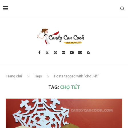
Trang chủ
Tags
Posts tagged with "chợ Tết"
TAG:
CHỢ TẾT