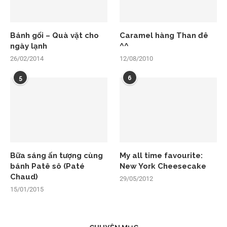
Bánh gối – Quà vặt cho
Caramel hàng Than đê
ngày lạnh
^^
26/02/2014
12/08/2010
5
6
Bữa sáng ấn tượng cùng
My all time favourite:
bánh Patê sô (Paté
New York Cheesecake
Chaud)
29/05/2012
15/01/2015