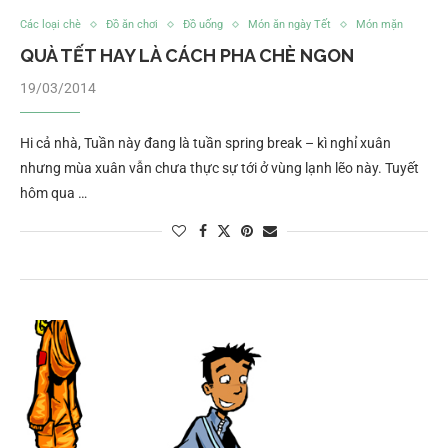
Các loại chè
Đồ ăn chơi
Đồ uống
Món ăn ngày Tết
Món mặn
QUÀ TẾT HAY LÀ CÁCH PHA CHÈ NGON
19/03/2014
Hi cả nhà, Tuần này đang là tuần spring break – kì nghỉ xuân
nhưng mùa xuân vẫn chưa thực sự tới ở vùng lạnh lẽo này. Tuyết
hôm qua …