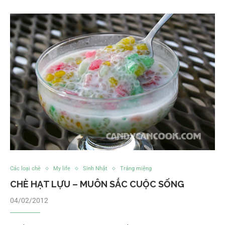
Các loại chè
My life
Sinh Nhật
Tráng miệng
CHÈ HẠT LỰU – MUÔN SẮC CUỘC SỐNG
04/02/2012