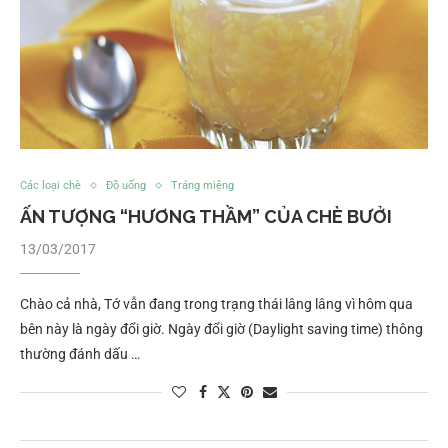
Các loại chè
Đồ uống
Tráng miệng
ẤN TƯỢNG “HƯƠNG THẦM” CỦA CHÈ BƯỞI
13/03/2017
Chào cả nhà, Tớ vẫn đang trong trạng thái lâng lâng vì hôm qua
bên này là ngày đổi giờ. Ngày đổi giờ (Daylight saving time) thông
thường đánh dấu …