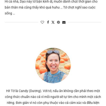
Hi cả nhà, Dạo này tớ bận kinh dị, muốn dành chút thời gian cho
bản thân mà cũng thấy khó quá huhu … Tớ chợt nghĩ sao cuộc
sống …
Hi! Tớ là Candy (Dương). Với tớ, nấu ăn không cần phải theo một
công thức chuẩn nào cả vì mỗi người sẽ tự tìm cho mình một cách
riêng. Đơn giản vì nó còn phụ thuộc vào cả cảm xúc và điều kiện