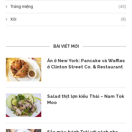
Tráng miệng
(45)
Xôi
(8)
BÀI VIẾT MỚI
Ăn ở New York: Pancake và Waffles
ở Clinton Street Co. & Restaurant
Salad thịt lợn kiểu Thái – Nam Tok
Moo
Sắc màu bánh Trôi với cách pha