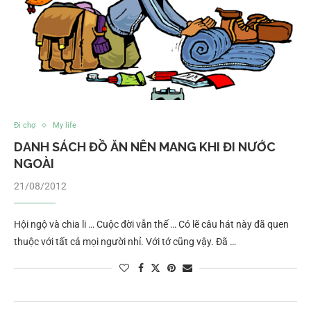
Đi chợ
My life
DANH SÁCH ĐỒ ĂN NÊN MANG KHI ĐI NƯỚC
NGOÀI
21/08/2012
Hội ngộ và chia li … Cuộc đời vẫn thế … Có lẽ câu hát này đã quen
thuộc với tất cả mọi người nhỉ. Với tớ cũng vậy. Đã …