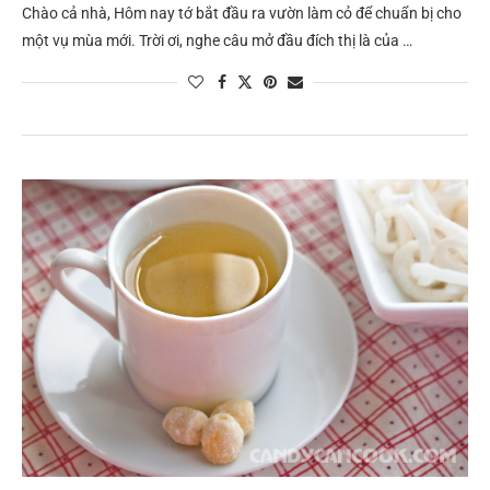
Chào cả nhà, Hôm nay tớ bắt đầu ra vườn làm cỏ để chuẩn bị cho
một vụ mùa mới. Trời ơi, nghe câu mở đầu đích thị là của …