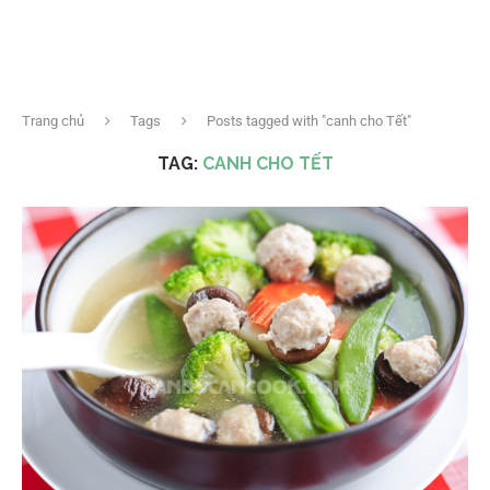
Trang chủ
Tags
Posts tagged with "canh cho Tết"
TAG:
CANH CHO TẾT