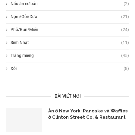
Nấu ăn cơ bản
(2)
Nộm/Gỏi/Dưa
(21)
Phở/Bún/Miến
(24)
Sinh Nhật
(11)
Tráng miệng
(45)
Xôi
(8)
BÀI VIẾT MỚI
Ăn ở New York: Pancake và Waffles
ở Clinton Street Co. & Restaurant