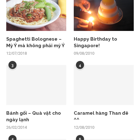
Spaghetti Bolognese –
Happy Birthday to
Mỳ Ý mà không phải mỳ Ý
Singapore!
12/07/2018
09/08/2010
3
4
Bánh gối – Quà vặt cho
Caramel hàng Than đê
ngày lạnh
^^
26/02/2014
12/08/2010
5
6