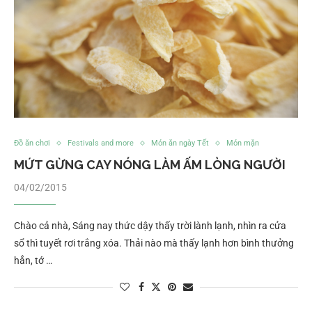
Đồ ăn chơi
Festivals and more
Món ăn ngày Tết
Món mặn
MỨT GỪNG CAY NÓNG LÀM ẤM LÒNG NGƯỜI
04/02/2015
Chào cả nhà, Sáng nay thức dậy thấy trời lành lạnh, nhìn ra cửa
sổ thì tuyết rơi trắng xóa. Thải nào mà thấy lạnh hơn bình thưởng
hẳn, tớ …