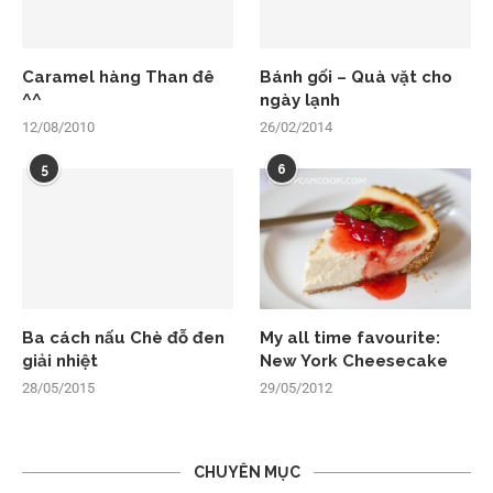
Caramel hàng Than đê
Bánh gối – Quà vặt cho
^^
ngày lạnh
12/08/2010
26/02/2014
5
6
Ba cách nấu Chè đỗ đen
My all time favourite:
giải nhiệt
New York Cheesecake
28/05/2015
29/05/2012
CHUYÊN MỤC