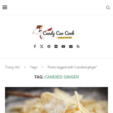
Trang chủ
Tags
Posts tagged with "candied ginger"
TAG:
CANDIED GINGER