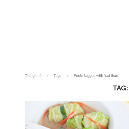
Trang chủ
Tags
Posts tagged with "cai thao"
TAG