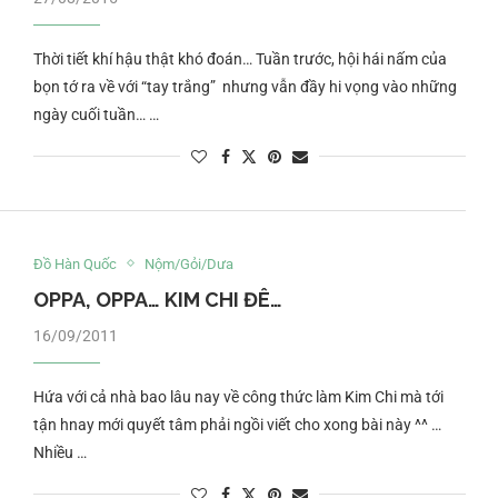
Thời tiết khí hậu thật khó đoán… Tuần trước, hội hái nấm của
bọn tớ ra về với “tay trắng” nhưng vẫn đầy hi vọng vào những
ngày cuối tuần… …
Đồ Hàn Quốc
Nộm/Gỏi/Dưa
OPPA, OPPA… KIM CHI ĐÊ…
16/09/2011
Hứa với cả nhà bao lâu nay về công thức làm Kim Chi mà tới
tận hnay mới quyết tâm phải ngồi viết cho xong bài này ^^ …
Nhiều …