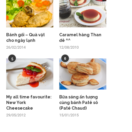
Bánh gối – Quà vặt
Caramel hàng Than
cho ngày lạnh
đê ^^
26/02/2014
12/08/2010
5
6
My all time favourite:
Bữa sáng ấn tượng
New York
cùng bánh Patê sô
Cheesecake
(Paté Chaud)
29/05/2012
15/01/2015