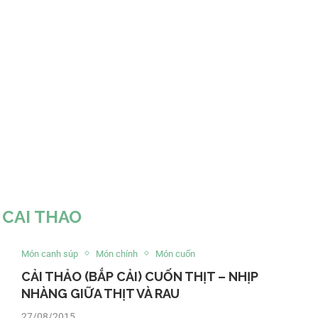
:
CAI THAO
Món canh súp
Món chính
Món cuốn
CẢI THẢO (BẮP CẢI) CUỐN THỊT – NHỊP
NHÀNG GIỮA THỊT VÀ RAU
27/08/2015