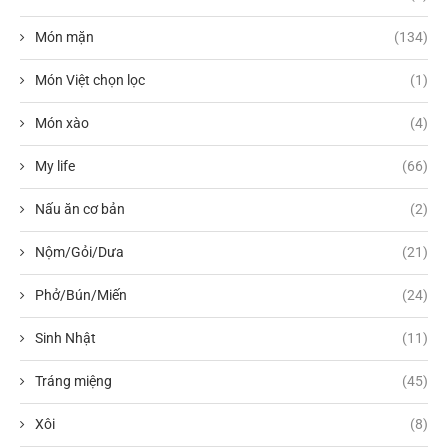
Món mặn
(134)
Món Việt chọn lọc
(1)
Món xào
(4)
My life
(66)
Nấu ăn cơ bản
(2)
Nộm/Gỏi/Dưa
(21)
Phở/Bún/Miến
(24)
Sinh Nhật
(11)
Tráng miệng
(45)
Xôi
(8)