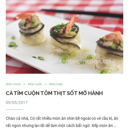
Món chính
Món cuốn
Món mặn
CÀ TÍM CUỘN TÔM THỊT SỐT MỠ HÀNH
09/05/2017
Chào cả nhà, Có rất nhiều món ăn nhìn bề ngoài có vẻ cầu kì, ăn
rất ngon nhưng lại rất dễ làm một cách bất ngờ. Xếp món ăn …