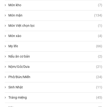
Món kho
(7)
Món mặn
(134)
Món Việt chọn lọc
(1)
Món xào
(4)
My life
(66)
Nấu ăn cơ bản
(2)
Nộm/Gỏi/Dưa
(21)
Phở/Bún/Miến
(24)
Sinh Nhật
(11)
Tráng miệng
(45)