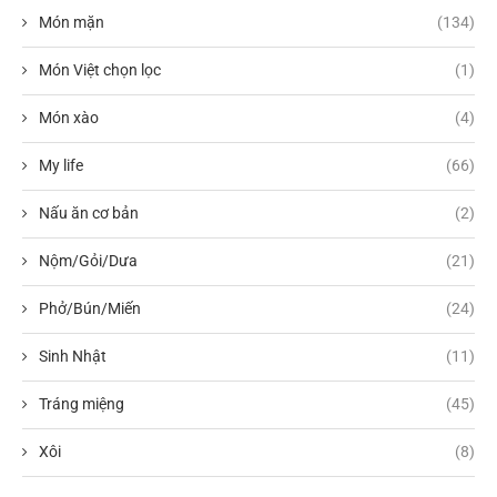
Món mặn
(134)
Món Việt chọn lọc
(1)
Món xào
(4)
My life
(66)
Nấu ăn cơ bản
(2)
Nộm/Gỏi/Dưa
(21)
Phở/Bún/Miến
(24)
Sinh Nhật
(11)
Tráng miệng
(45)
Xôi
(8)