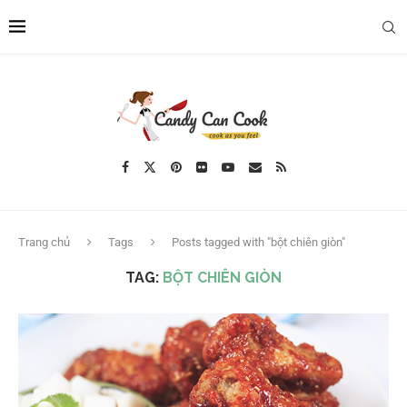
Trang chủ
Tags
Posts tagged with "bột chiên giòn"
TAG:
BỘT CHIÊN GIÒN