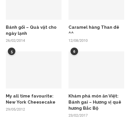
Bánh gối – Quà vặt cho
Caramel hàng Than đê
ngày lạnh
^^
26/02/2014
12/08/2010
5
6
My all time favourite:
Khám phá món ăn Việt:
New York Cheesecake
Bánh gai – Hương vị quê
hương Bắc Bộ
29/05/2012
23/02/2017