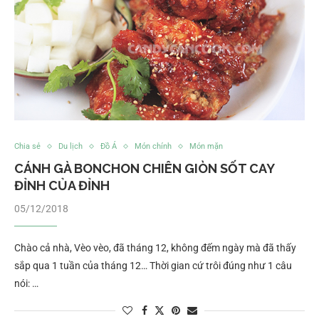
Chia sẻ
Du lịch
Đồ Á
Món chính
Món mặn
CÁNH GÀ BONCHON CHIÊN GIÒN SỐT CAY
ĐỈNH CỦA ĐỈNH
05/12/2018
Chào cả nhà, Vèo vèo, đã tháng 12, không đếm ngày mà đã thấy
sắp qua 1 tuần của tháng 12… Thời gian cứ trôi đúng như 1 câu
nói: …